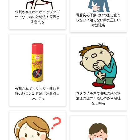
虫刺されでボコボコやプツプ
胃腸炎の下痢はいつまで止ま
ツになる時の対処法！原因と
らない？治らない時の正しい
注意点も
対処法も
虫刺されでヒリヒリと痺れる
ロタウイルスで嘔吐の期間や
時の原因と対処法！注意点に
処理の仕方！嘔吐のみや嘔吐
ついても
なし時も