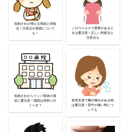
虫刺されが増える理由と対処
ノロウイルスで悪寒があると
法！注意点や原因について
きは要注意！正しい対処法と
も！
注意点も
虫刺されからリンパ管炎の発
気管支炎で胸の痛みがある時
症に要注意！病院は何科に行
は要注意！背中が痛い時につ
くべき？
いても