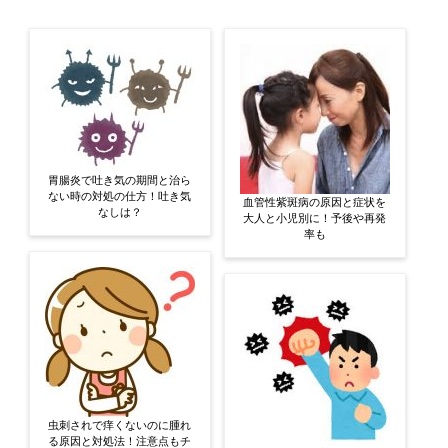
胃腸炎で吐き気の期間と治ら
ない時の対処の仕方！吐き気
血管性紫斑病の原因と症状を
なしは？
大人と小児別に！予後や再発
率も
虫刺されで痒くないのに腫れ
る原因と対処法！注意点もチ