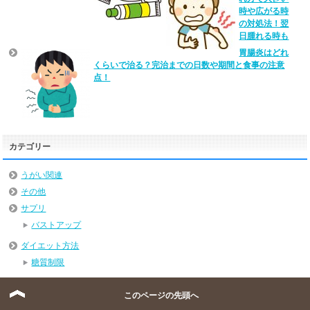
時や広がる時
の対処法！翌
日腫れる時も
胃腸炎はどれ
くらいで治る？完治までの日数や期間と食事の注意
点！
カテゴリー
うがい関連
その他
サプリ
バストアップ
ダイエット方法
糖質制限
ハーブ
このページの先頭へ
体調不良の時の対応