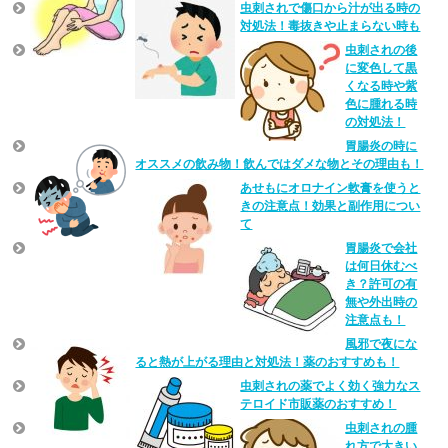
虫刺されで傷口から汁が出る時の
対処法！毒抜きや止まらない時も
虫刺されの後
に変色して黒
くなる時や紫
色に腫れる時
の対処法！
胃腸炎の時に
オススメの飲み物！飲んではダメな物とその理由も！
あせもにオロナイン軟膏を使うと
きの注意点！効果と副作用につい
て
胃腸炎で会社
は何日休むべ
き？許可の有
無や外出時の
注意点も！
風邪で夜にな
ると熱が上がる理由と対処法！薬のおすすめも！
虫刺されの薬でよく効く強力なス
テロイド市販薬のおすすめ！
虫刺されの腫
れ方で大きい