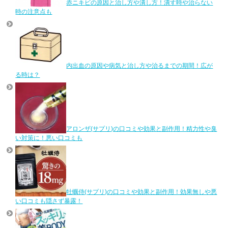
赤ニキビの原因と治し方や潰し方！潰す時や治らない
時の注意点も
内出血の原因や病気と治し方や治るまでの期間！広が
る時は？
アロンザ(サプリ)の口コミや効果と副作用！精力性や臭
い対策に！悪い口コミも
牡蠣侍(サプリ)の口コミや効果と副作用！効果無しや悪
い口コミも隠さず暴露！