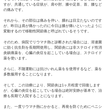
すが、共通している症状が、肩や肘、膝や足首、首、腰など
の痛みです。
それから、その部位は痛みを伴い、腫れは目立たないのです
が、昨日は肩が痛かったのに今日は膝が痛いといったように
変動するので移動性関節痛と呼ばれているそうです。
そのため、病院でリウマチ熱と診断された場合には、溶連菌
に効く抗生剤を長期間使用し、関節炎には非ステロイド性消
炎鎮痛薬を、心臓の炎症を起こしている場合は、ステロイド
薬を使います。
さらに、不随運動には抗けいれん薬をを使用するなど、薬を
多数服用することになります。
そして、この治療により、関節炎は1ヶ月程度で回復します
が、心臓の炎症を起こしている場合は絶対安静が基本で、治
療も長期で入院することになります。
また、一度リウマチ熱にかかると、再発を防ぐためにペニシ