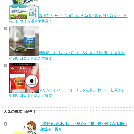
菌活美人(サプリ)の口コミや効果と副作用！効果なしや
悪い口コミも隠さず暴露！
乳酸菌ミドリムシの口コミや効果と副作用！効果無し
や悪い口コミも隠さず暴露！
スリムデトパッチの口コミや効果と使い方！効果無し
や悪い口コミも隠さず暴露！
人気の役立ち記事!!
虫刺されで固いしこりができて痛い時や硬くなる時の
対処法！薬も