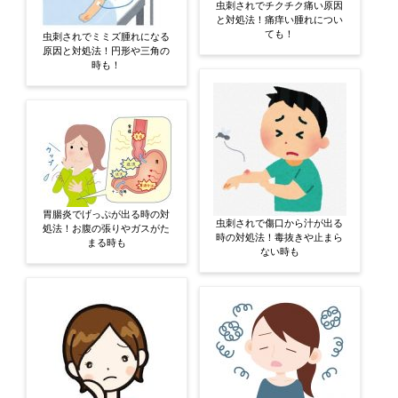
虫刺されでチクチク痛い原因
と対処法！痛痒い腫れについ
ても！
虫刺されでミミズ腫れになる
原因と対処法！円形や三角の
時も！
胃腸炎でげっぷが出る時の対
虫刺されで傷口から汁が出る
処法！お腹の張りやガスがた
時の対処法！毒抜きや止まら
まる時も
ない時も