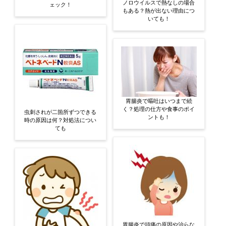
ノロウイルスで熱なしの場合
ェック！
もある？熱が出ない理由につ
いても！
胃腸炎で嘔吐はいつまで続
く？処理の仕方や食事のポイ
虫刺されが二箇所ずつできる
ントも！
時の原因は何？対処法につい
ても
胃腸炎で頭痛の原因や治らな