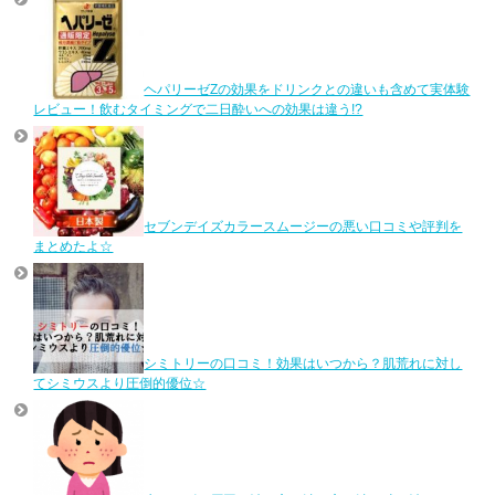
ヘパリーゼZの効果をドリンクとの違いも含めて実体験
レビュー！飲むタイミングで二日酔いへの効果は違う!?
セブンデイズカラースムージーの悪い口コミや評判を
まとめたよ☆
シミトリーの口コミ！効果はいつから？肌荒れに対し
てシミウスより圧倒的優位☆