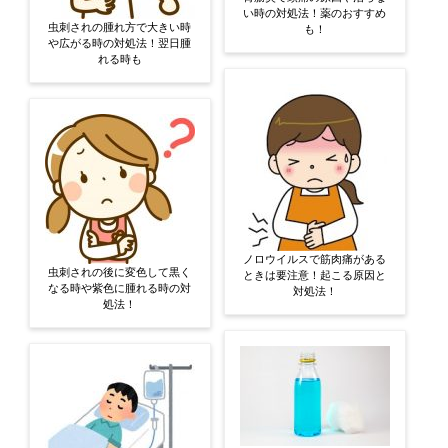
い時の対処法！薬のおすすめ
虫刺されの腫れ方で大きい時
も！
や広がる時の対処法！翌日腫
れる時も
ノロウイルスで筋肉痛がある
虫刺されの後に変色して黒く
ときは要注意！起こる原因と
なる時や紫色に腫れる時の対
対処法！
処法！