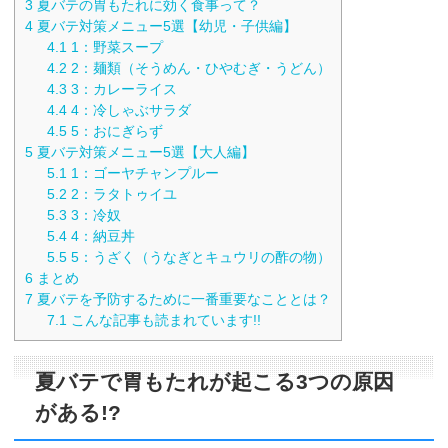
3
夏バテの胃もたれに効く食事って？
4
夏バテ対策メニュー5選【幼児・子供編】
4.1
1：野菜スープ
4.2
2：麺類（そうめん・ひやむぎ・うどん）
4.3
3：カレーライス
4.4
4：冷しゃぶサラダ
4.5
5：おにぎらず
5
夏バテ対策メニュー5選【大人編】
5.1
1：ゴーヤチャンプルー
5.2
2：ラタトゥイユ
5.3
3：冷奴
5.4
4：納豆丼
5.5
5：うざく（うなぎとキュウリの酢の物）
6
まとめ
7
夏バテを予防するために一番重要なこととは？
7.1
こんな記事も読まれています!!
夏バテで胃もたれが起こる3つの原因
がある!?