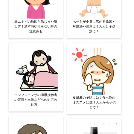
赤ニキビの原因と治し方や潰
あせもが全身に広がる原因と
し方！潰す時や治らない時の
対処法や注意点！大人と子供
注意点も
別に！
インフルエンザの濃厚接触者
夏風邪の予防に効く食べ物の
の定義と出勤などへの対応の
オススメ10選！大人から子供
仕方！
まで！