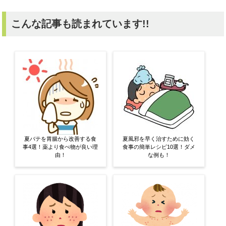
こんな記事も読まれています!!
夏バテを胃腸から改善する食
夏風邪を早く治すために効く
事4選！薬より食べ物が良い理
食事の簡単レシピ10選！ダメ
由！
な例も！