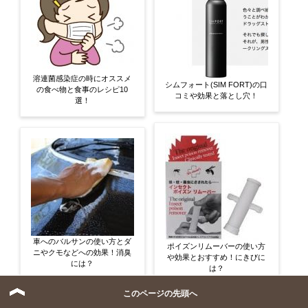
溶連菌感染症の時にオススメ
シムフォート(SIM FORT)の口
の食べ物と食事のレシピ10
コミや効果と落とし穴！
選！
車へのバルサンの使い方とダ
ポイズンリムーバーの使い方
ニやクモなどへの効果！消臭
や効果とおすすめ！にきびに
には？
は？
このページの先頭へ