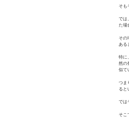
そも
では
た場
その
ある
特に
然の
似て
つま
ると
では
そこ