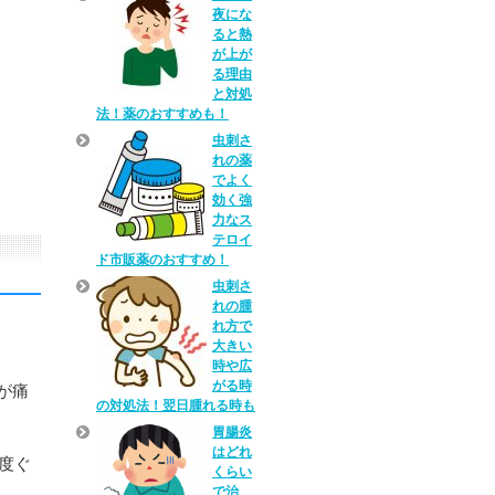
夜にな
ると熱
が上が
る理由
と対処
法！薬のおすすめも！
虫刺さ
れの薬
でよく
効く強
力なス
テロイ
ド市販薬のおすすめ！
虫刺さ
れの腫
れ方で
大きい
時や広
がる時
が痛
の対処法！翌日腫れる時も
胃腸炎
はどれ
度ぐ
くらい
で治