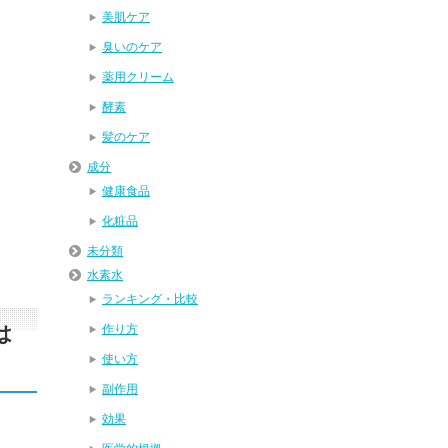
美肌ケア
臭いのケア
薬用クリーム
酵素
髪のケア
成分
健康食品
化粧品
未分類
水素水
ランキング・比較
は
作り方
使い方
副作用
効果