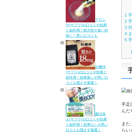
1
手
アロン
2
手
ザ(サプリ)の口コミや効果
3
3
と副作用！精力性や臭い対
4
ま
策に！悪い口コミも
5
手
牡蠣侍
(サプリ)の口コミや効果と
副作用！効果無しや悪い口
コミも隠さず暴露！
手足
んだ
菌活美
人(サプリ)の口コミや効果
また
と副作用！効果なしや悪い
らい
口コミも隠さず暴露！