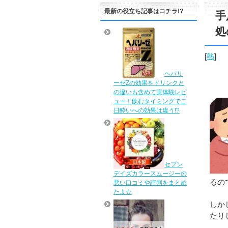
最新の役立ち記事はコチラ!?
手
処
[
熱
]
ヘパリ
ーゼZの効果をドリンクと
の違いも含めて実体験レビ
ュー！飲むタイミングで二
日酔いへの効果は違う!?
セブン
デイズカラースムージーの
るの
悪い口コミや評判をまとめ
たよ☆
しか
たり