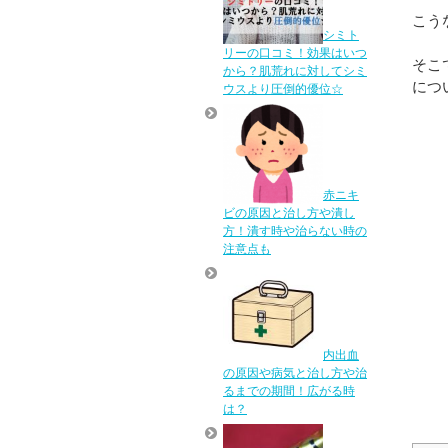
こう
シミト
リーの口コミ！効果はいつ
そこ
から？肌荒れに対してシミ
につ
ウスより圧倒的優位☆
赤ニキ
ビの原因と治し方や潰し
方！潰す時や治らない時の
注意点も
内出血
の原因や病気と治し方や治
るまでの期間！広がる時
は？