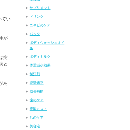
サプリメント
ドリンク
いてい
ニキビのケア
パック
性が
ボディウォッシュオイ
ル
ボディミルク
は突
病と
体重減少効果
制汗剤
があ
姿勢矯正
成長補助
歯のケア
炭酸ミスト
爪のケア
美容液