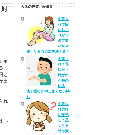
人気の役立ち記事!!
と対
虫刺さ
れで固
いしこ
りがで
きて痛
い時や
硬くなる時の対処法！薬も
虫刺さ
ンギ
れで傷
るも
口から
因と
汁が出
る時の
が出
対処
法！毒抜きや止まらない時
も
られ
虫刺さ
れの後
に変色
して黒
まっ
くなる
時や紫