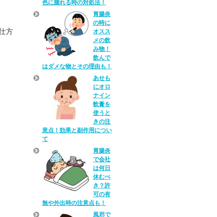
色に腫れる時の対処法！
胃腸炎
の時に
仕方
オスス
メの飲
み物！
飲んで
はダメな物とその理由も！
あせも
にオロ
ナイン
軟膏を
使うと
きの注
意点！効果と副作用につい
て
胃腸炎
で会社
は何日
休むべ
き？許
可の有
無や外出時の注意点も！
風邪で