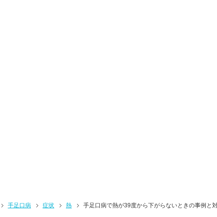
手足口病
症状
熱
手足口病で熱が39度から下がらないときの事例と