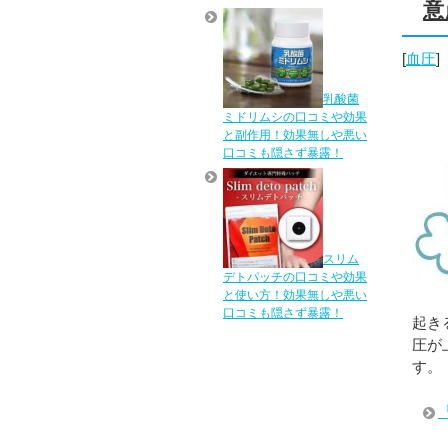
意
[
血圧
]
乳酸菌
ミドリムシの口コミや効果
と副作用！効果無しや悪い
口コミも隠さず暴露！
スリム
デトパッチの口コミや効果
と使い方！効果無しや悪い
口コミも隠さず暴露！
起き
圧が
す。