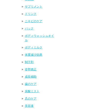
サプリメント
ドリンク
ニキビのケア
パック
ボディウォッシュオイ
ル
ボディミルク
体重減少効果
制汗剤
姿勢矯正
成長補助
歯のケア
炭酸ミスト
爪のケア
美容液