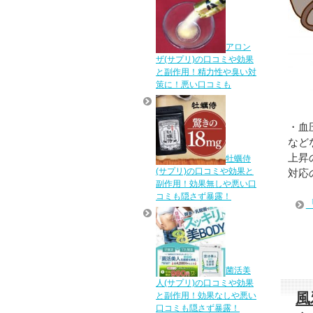
アロン
ザ(サプリ)の口コミや効果
と副作用！精力性や臭い対
策に！悪い口コミも
・血
など
上昇
牡蠣侍
(サプリ)の口コミや効果と
対応
副作用！効果無しや悪い口
コミも隠さず暴露！
菌活美
人(サプリ)の口コミや効果
風
と副作用！効果なしや悪い
口コミも隠さず暴露！