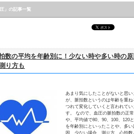
圧」の記事一覧
拍数の平均を年齢別に！少ない時や多い時の原
測り方も
あまり気にしたことがないと思い
が、脈拍数というのは年齢を重ね
つれて変化していくと言われてい
す。 なので、血圧の脈拍数の正
や、平均値で80、90、100、120
を年齢別にといったことや、多い
因、少ない場合、測り方、心拍数