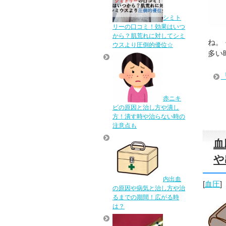
シミト
リーの口コミ！効果はいつ
から？肌荒れに対してシミ
ね。
ウスより圧倒的優位☆
多い
赤ニキ
ビの原因と治し方や潰し
方！潰す時や治らない時の
注意点も
血
や
内出血
[
血圧
]
の原因や病気と治し方や治
るまでの期間！広がる時
は？