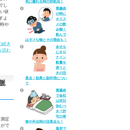
色に腫れる時の対処法！
でし
胃腸炎
ない状
の時に
すよ
オスス
い時や
メの飲
み物！
飲んで
はダメな物とその理由も！
の続き
あせも
を読む
にオロ
ナイン
軟膏を
使うと
きの注
意点！効果と副作用につい
脈
て
胃腸炎
で会社
は何日
休むべ
き？許
可の有
る測定
無や外出時の注意点も！
とがで
風邪で