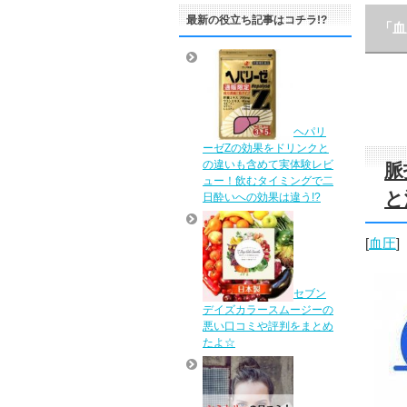
最新の役立ち記事はコチラ!?
「血
ヘパリ
ーゼZの効果をドリンクと
の違いも含めて実体験レビ
脈
ュー！飲むタイミングで二
と
日酔いへの効果は違う!?
[
血圧
]
セブン
デイズカラースムージーの
悪い口コミや評判をまとめ
たよ☆