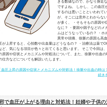
きる数値なので、かなり身近
ですよね。 しかし、この血圧
するのは悪いことといわれて
が、そこには意外とわからな
が多く、 ・そもそもの原因や
なに？ ・要因や因子などのメ
ムはどうなっているの？ ・ホ
異常や頭痛、徐脈の原因も高
圧が上昇すると、心拍数や出血量はどうなるの？ ・治療法は薬でO
など、気になる項目が色々と出てくると思います。 そこで今回は
の原因や症状とメカニズムや対処法について、また、徐脈や出血の
の仕方などについても解説いたします。
「血圧上昇の原因や症状とメカニズムや対処法！徐脈や出血の時は
続き
邪で血圧が上がる理由と対処法！妊婦や子供の