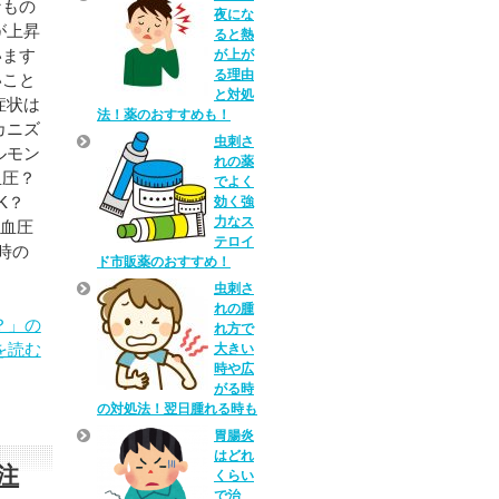
なもの
夜にな
が上昇
ると熱
います
が上が
る理由
いこと
と対処
症状は
法！薬のおすすめも！
カニズ
虫刺さ
ルモン
れの薬
血圧？
でよく
K？
効く強
力なス
、血圧
テロイ
時の
ド市販薬のおすすめ！
虫刺さ
れの腫
？」の
れ方で
を読む
大きい
時や広
がる時
の対処法！翌日腫れる時も
胃腸炎
はどれ
注
くらい
で治