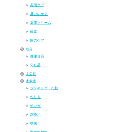
美肌ケア
臭いのケア
薬用クリーム
酵素
髪のケア
成分
健康食品
化粧品
未分類
水素水
ランキング・比較
作り方
使い方
副作用
効果