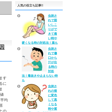
人気の役立ち記事!!
虫刺さ
れで固
いしこ
りがで
きて痛
い時や
硬くなる時の対処法！薬も
因
虫刺さ
れで傷
口から
汁が出
る時の
対処
法！毒抜きや止まらない時
ます
も
るに
虫刺さ
ま
れの後
常値
に変色
と平均
して黒
くなる
原
時や紫
との