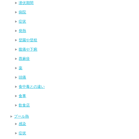
潜伏期間
病院
症状
発熱
登園や登校
腹痛や下痢
蕁麻疹
薬
頭痛
食中毒との違い
食事
飲食店
プール熱
感染
症状