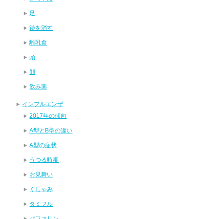
足
跡を消す
離乳食
頭
顔
飲み薬
インフルエンザ
2017年の傾向
A型とB型の違い
A型の症状
うつる時期
お見舞い
くしゃみ
タミフル
バファリン