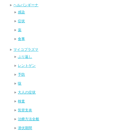
ヘルパンギーナ
感染
症状
薬
食事
マイコプラズマ
ぶり返し
レントゲン
予防
咳
大人の症状
検査
気管支炎
治療方法全般
潜伏期間