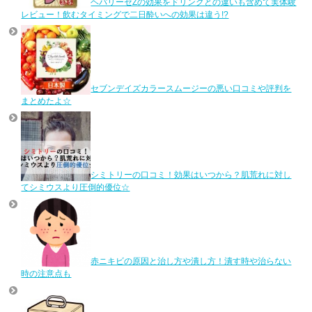
ヘパリーゼZの効果をドリンクとの違いも含めて実体験
レビュー！飲むタイミングで二日酔いへの効果は違う!?
セブンデイズカラースムージーの悪い口コミや評判を
まとめたよ☆
シミトリーの口コミ！効果はいつから？肌荒れに対し
てシミウスより圧倒的優位☆
赤ニキビの原因と治し方や潰し方！潰す時や治らない
時の注意点も