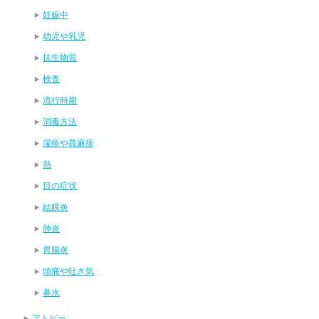
妊娠中
幼児や乳児
抗生物質
検査
流行時期
消毒方法
湿疹や蕁麻疹
熱
目の症状
結膜炎
肺炎
胃腸炎
頭痛や吐き気
鼻水
アトピー