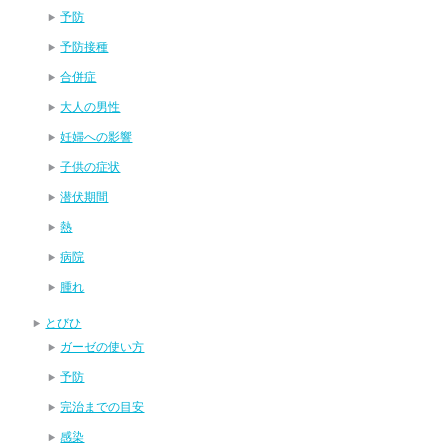
予防
予防接種
合併症
大人の男性
妊婦への影響
子供の症状
潜伏期間
熱
病院
腫れ
とびひ
ガーゼの使い方
予防
完治までの目安
感染