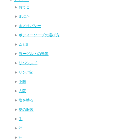
おでこ
まぶた
ホメオパシー
ボディーソープの選び方
ムヒs
ヨーグルトの効果
リバウンド
リンパ節
予防
入院
塩を塗る
夏の服装
手
汁
汗