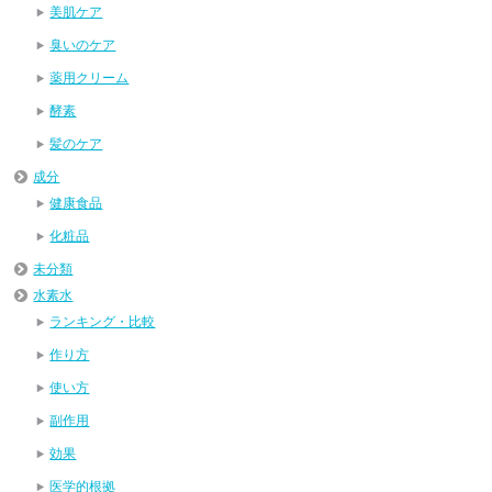
美肌ケア
臭いのケア
薬用クリーム
酵素
髪のケア
成分
健康食品
化粧品
未分類
水素水
ランキング・比較
作り方
使い方
副作用
効果
医学的根拠