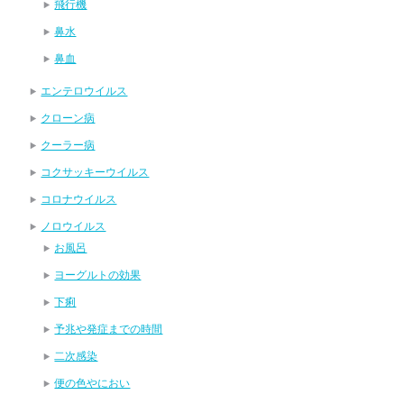
飛行機
鼻水
鼻血
エンテロウイルス
クローン病
クーラー病
コクサッキーウイルス
コロナウイルス
ノロウイルス
お風呂
ヨーグルトの効果
下痢
予兆や発症までの時間
二次感染
便の色やにおい