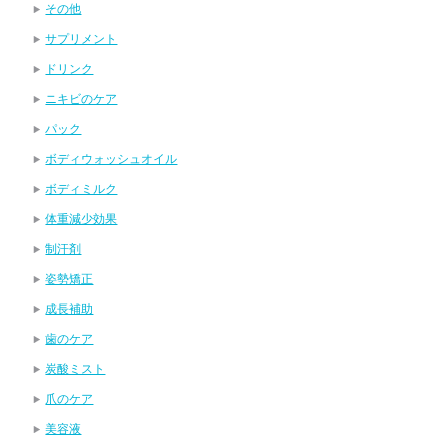
その他
サプリメント
ドリンク
ニキビのケア
パック
ボディウォッシュオイル
ボディミルク
体重減少効果
制汗剤
姿勢矯正
成長補助
歯のケア
炭酸ミスト
爪のケア
美容液