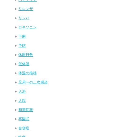
リレンザ
リンパ
ロキソニン
下痢
予防
休暇日数
低体温
体温の推移
兄弟への二次感染
入浴
入院
初期症状
卒園式
合併症