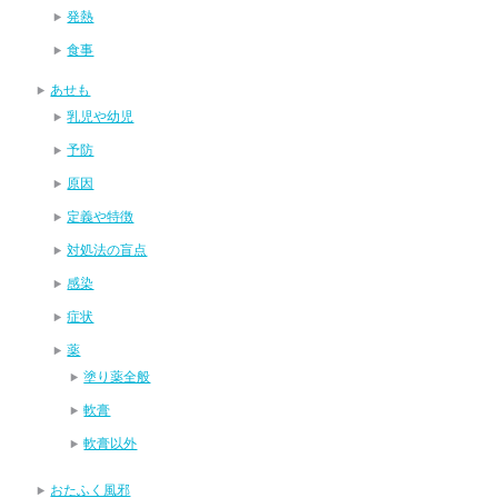
発熱
食事
あせも
乳児や幼児
予防
原因
定義や特徴
対処法の盲点
感染
症状
薬
塗り薬全般
軟膏
軟膏以外
おたふく風邪