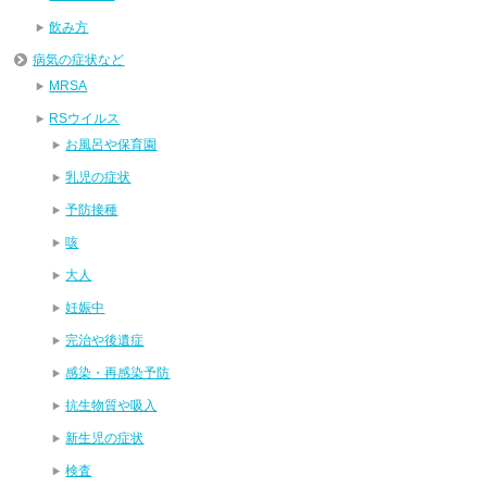
飲み方
病気の症状など
MRSA
RSウイルス
お風呂や保育園
乳児の症状
予防接種
咳
大人
妊娠中
完治や後遺症
感染・再感染予防
抗生物質や吸入
新生児の症状
検査