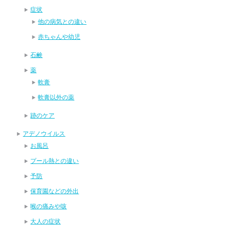
症状
他の病気との違い
赤ちゃんや幼児
石鹸
薬
軟膏
軟膏以外の薬
跡のケア
アデノウイルス
お風呂
プール熱との違い
予防
保育園などの外出
喉の痛みや咳
大人の症状