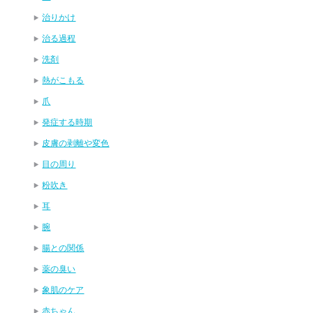
治りかけ
治る過程
洗剤
熱がこもる
爪
発症する時期
皮膚の剥離や変色
目の周り
粉吹き
耳
腕
腸との関係
薬の臭い
象肌のケア
赤ちゃん