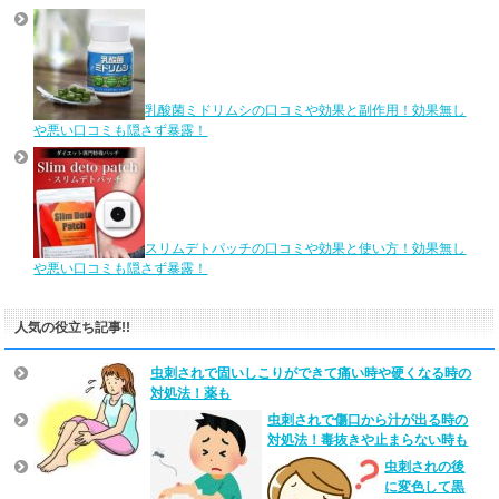
乳酸菌ミドリムシの口コミや効果と副作用！効果無し
や悪い口コミも隠さず暴露！
スリムデトパッチの口コミや効果と使い方！効果無し
や悪い口コミも隠さず暴露！
人気の役立ち記事!!
虫刺されで固いしこりができて痛い時や硬くなる時の
対処法！薬も
虫刺されで傷口から汁が出る時の
対処法！毒抜きや止まらない時も
虫刺されの後
に変色して黒