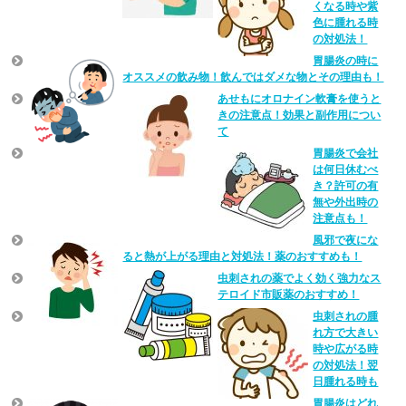
くなる時や紫
色に腫れる時
の対処法！
胃腸炎の時に
オススメの飲み物！飲んではダメな物とその理由も！
あせもにオロナイン軟膏を使うと
きの注意点！効果と副作用につい
て
胃腸炎で会社
は何日休むべ
き？許可の有
無や外出時の
注意点も！
風邪で夜にな
ると熱が上がる理由と対処法！薬のおすすめも！
虫刺されの薬でよく効く強力なス
テロイド市販薬のおすすめ！
虫刺されの腫
れ方で大きい
時や広がる時
の対処法！翌
日腫れる時も
胃腸炎はどれ