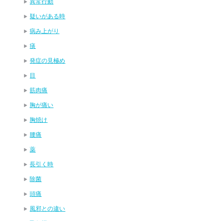
異常行動
疑いがある時
病み上がり
痰
発症の見極め
目
筋肉痛
胸が痛い
胸焼け
腰痛
薬
長引く時
除菌
頭痛
風邪との違い