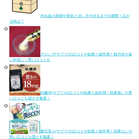
内出血の原因や病気と治し方や治るまでの期間！広が
る時は？
アロンザ(サプリ)の口コミや効果と副作用！精力性や臭
い対策に！悪い口コミも
牡蠣侍(サプリ)の口コミや効果と副作用！効果無しや悪
い口コミも隠さず暴露！
菌活美人(サプリ)の口コミや効果と副作用！効果なしや
悪い口コミも隠さず暴露！