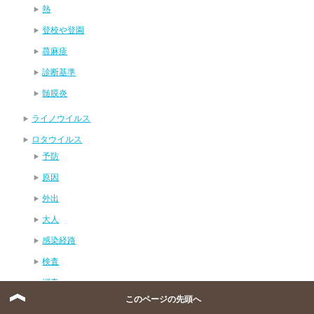
熱
登校や登園
蕁麻疹
診断基準
髄膜炎
ライノウイルス
ロタウイルス
予防
原因
外出
大人
感染経路
検査
消毒
このページの先頭へ
症状