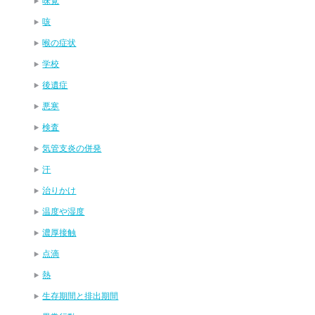
味覚
咳
喉の症状
学校
後遺症
悪寒
検査
気管支炎の併発
汗
治りかけ
温度や湿度
濃厚接触
点滴
熱
生存期間と排出期間