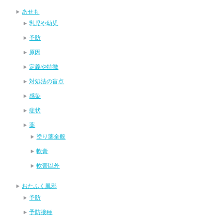
あせも
乳児や幼児
予防
原因
定義や特徴
対処法の盲点
感染
症状
薬
塗り薬全般
軟膏
軟膏以外
おたふく風邪
予防
予防接種