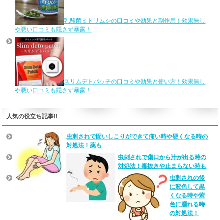
乳酸菌ミドリムシの口コミや効果と副作用！効果無し
や悪い口コミも隠さず暴露！
スリムデトパッチの口コミや効果と使い方！効果無し
や悪い口コミも隠さず暴露！
人気の役立ち記事!!
虫刺されで固いしこりができて痛い時や硬くなる時の
対処法！薬も
虫刺されで傷口から汁が出る時の
対処法！毒抜きや止まらない時も
虫刺されの後
に変色して黒
くなる時や紫
色に腫れる時
の対処法！