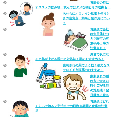
胃腸炎の時に
オススメの飲み物！飲んではダメな物とその理由も！
あせもにオロナイン軟膏を使うと
きの注意点！効果と副作用につい
て
胃腸炎で会社
は何日休むべ
き？許可の有
無や外出時の
注意点も！
風邪で夜にな
ると熱が上がる理由と対処法！薬のおすすめも！
虫刺されの薬でよく効く強力なス
テロイド市販薬のおすすめ！
虫刺されの腫
れ方で大きい
時や広がる時
の対処法！翌
日腫れる時も
胃腸炎はどれ
くらいで治る？完治までの日数や期間と食事の注意
点！