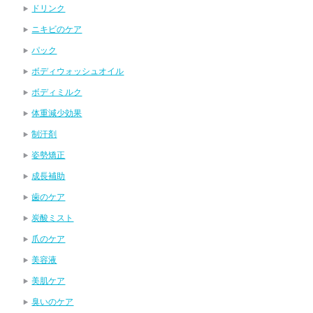
ドリンク
ニキビのケア
パック
ボディウォッシュオイル
ボディミルク
体重減少効果
制汗剤
姿勢矯正
成長補助
歯のケア
炭酸ミスト
爪のケア
美容液
美肌ケア
臭いのケア