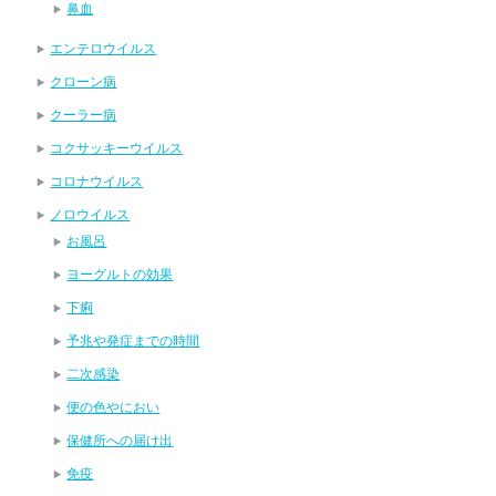
鼻血
エンテロウイルス
クローン病
クーラー病
コクサッキーウイルス
コロナウイルス
ノロウイルス
お風呂
ヨーグルトの効果
下痢
予兆や発症までの時間
二次感染
便の色やにおい
保健所への届け出
免疫