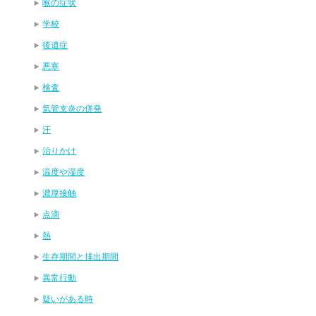
喉の症状
学校
後遺症
悪寒
検査
気管支炎の併発
汗
治りかけ
温度や湿度
濃厚接触
点滴
熱
生存期間と排出期間
異常行動
疑いがある時