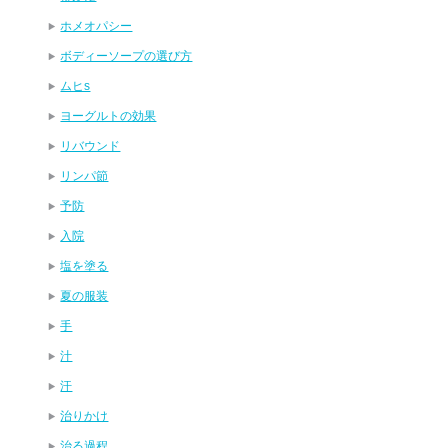
ホメオパシー
ボディーソープの選び方
ムヒs
ヨーグルトの効果
リバウンド
リンパ節
予防
入院
塩を塗る
夏の服装
手
汁
汗
治りかけ
治る過程