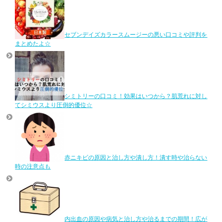
セブンデイズカラースムージーの悪い口コミや評判を
まとめたよ☆
シミトリーの口コミ！効果はいつから？肌荒れに対し
てシミウスより圧倒的優位☆
赤ニキビの原因と治し方や潰し方！潰す時や治らない
時の注意点も
内出血の原因や病気と治し方や治るまでの期間！広が