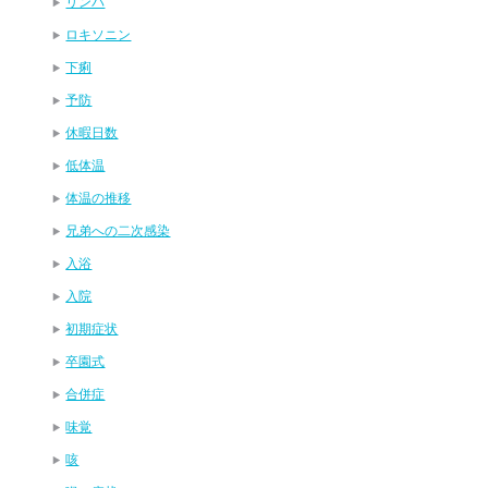
リンパ
ロキソニン
下痢
予防
休暇日数
低体温
体温の推移
兄弟への二次感染
入浴
入院
初期症状
卒園式
合併症
味覚
咳