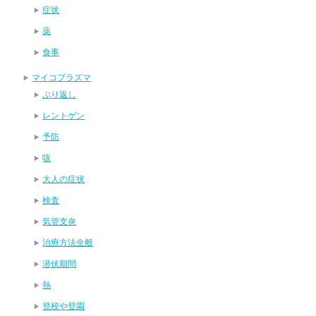
症状
薬
食事
マイコプラズマ
ぶり返し
レントゲン
予防
咳
大人の症状
検査
気管支炎
治療方法全般
潜伏期間
熱
登校や登園