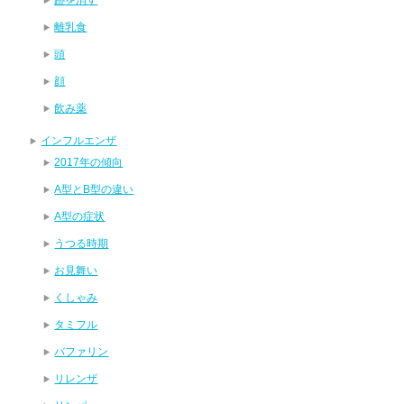
離乳食
頭
顔
飲み薬
インフルエンザ
2017年の傾向
A型とB型の違い
A型の症状
うつる時期
お見舞い
くしゃみ
タミフル
バファリン
リレンザ