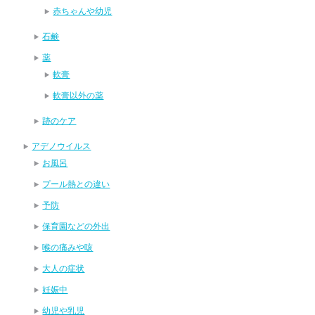
赤ちゃんや幼児
石鹸
薬
軟膏
軟膏以外の薬
跡のケア
アデノウイルス
お風呂
プール熱との違い
予防
保育園などの外出
喉の痛みや咳
大人の症状
妊娠中
幼児や乳児