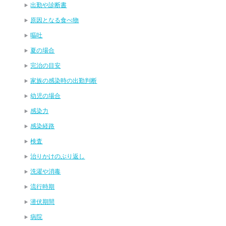
出勤や診断書
原因となる食べ物
嘔吐
夏の場合
完治の目安
家族の感染時の出勤判断
幼児の場合
感染力
感染経路
検査
治りかけのぶり返し
洗濯や消毒
流行時期
潜伏期間
病院