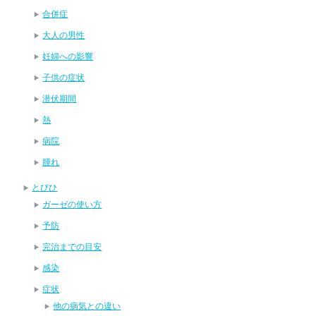
合併症
大人の男性
妊婦への影響
子供の症状
潜伏期間
熱
病院
腫れ
とびひ
ガーゼの使い方
予防
完治までの目安
感染
症状
他の病気との違い