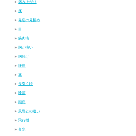
病み上がり
痰
発症の見極め
目
筋肉痛
胸が痛い
胸焼け
腰痛
薬
長引く時
除菌
頭痛
風邪との違い
飛行機
鼻水