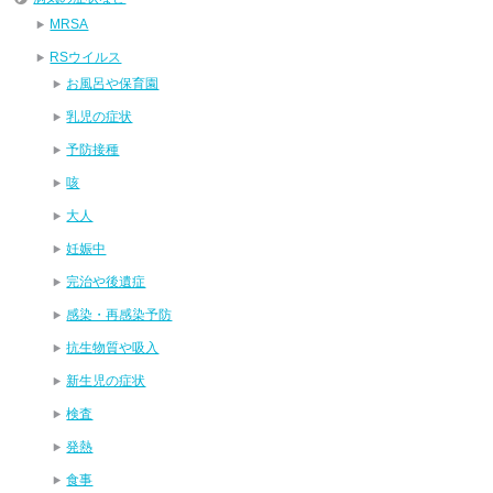
MRSA
RSウイルス
お風呂や保育園
乳児の症状
予防接種
咳
大人
妊娠中
完治や後遺症
感染・再感染予防
抗生物質や吸入
新生児の症状
検査
発熱
食事