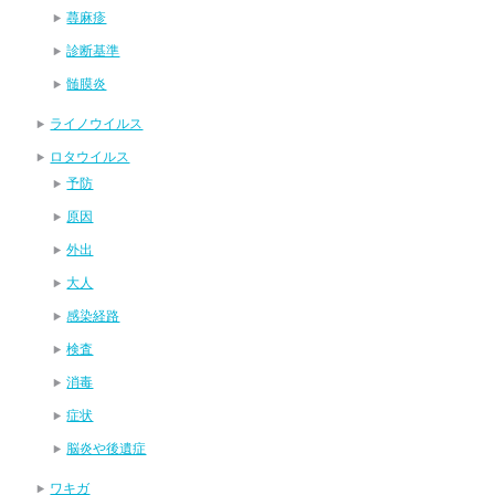
蕁麻疹
診断基準
髄膜炎
ライノウイルス
ロタウイルス
予防
原因
外出
大人
感染経路
検査
消毒
症状
脳炎や後遺症
ワキガ