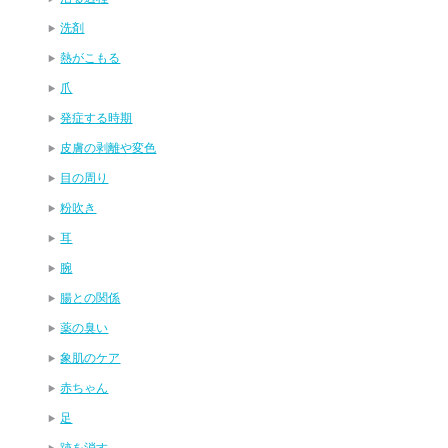
洗剤
熱がこもる
爪
発症する時期
皮膚の剥離や変色
目の周り
粉吹き
耳
腕
腸との関係
薬の臭い
象肌のケア
赤ちゃん
足
跡を消す