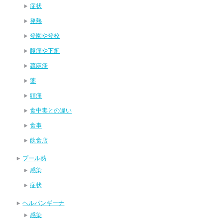
症状
発熱
登園や登校
腹痛や下痢
蕁麻疹
薬
頭痛
食中毒との違い
食事
飲食店
プール熱
感染
症状
ヘルパンギーナ
感染