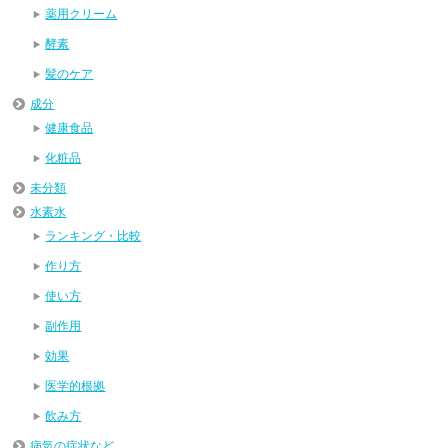
薬用クリーム
酵素
髪のケア
成分
健康食品
化粧品
未分類
水素水
ランキング・比較
作り方
使い方
副作用
効果
医学的根拠
飲み方
病気の症状など