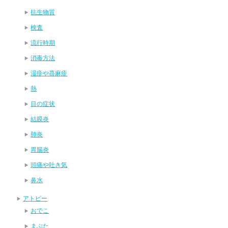
抗生物質
検査
流行時期
消毒方法
湿疹や蕁麻疹
熱
目の症状
結膜炎
肺炎
胃腸炎
頭痛や吐き気
鼻水
アトピー
おでこ
まぶた