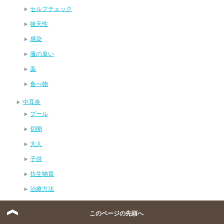
セルフチェック
後天性
感染
服の臭い
薬
食べ物
中耳炎
プール
切開
大人
子供
抗生物質
治療方法
熱
このページの先頭へ
二日酔い