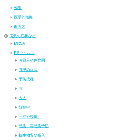
効果
医学的根拠
飲み方
病気の症状など
MRSA
RSウイルス
お風呂や保育園
乳児の症状
予防接種
咳
大人
妊娠中
完治や後遺症
感染・再感染予防
抗生物質や吸入