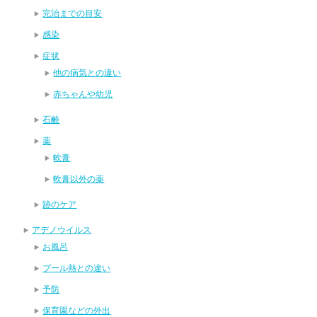
完治までの目安
感染
症状
他の病気との違い
赤ちゃんや幼児
石鹸
薬
軟膏
軟膏以外の薬
跡のケア
アデノウイルス
お風呂
プール熱との違い
予防
保育園などの外出