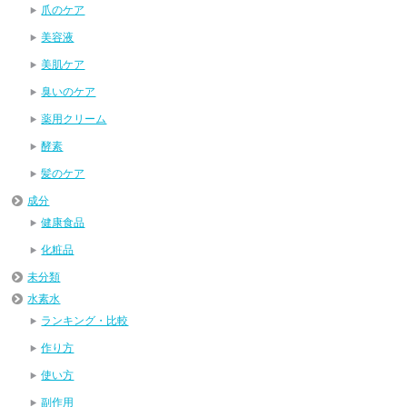
爪のケア
美容液
美肌ケア
臭いのケア
薬用クリーム
酵素
髪のケア
成分
健康食品
化粧品
未分類
水素水
ランキング・比較
作り方
使い方
副作用