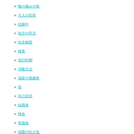
喉の痛みや咳
大人の症状
妊娠中
幼児や乳児
抗生物質
検査
流行時期
消毒方法
湿疹や蕁麻疹
熱
目の症状
結膜炎
肺炎
胃腸炎
頭痛や吐き気