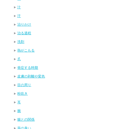
汁
汗
治りかけ
治る過程
洗剤
熱がこもる
爪
発症する時期
皮膚の剥離や変色
目の周り
粉吹き
耳
腕
腸との関係
薬の臭い