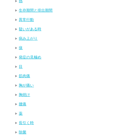
熱
生存期間と排出期間
異常行動
疑いがある時
病み上がり
痰
発症の見極め
目
筋肉痛
胸が痛い
胸焼け
腰痛
薬
長引く時
除菌