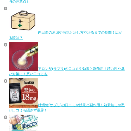
時の注意点も
内出血の原因や病気と治し方や治るまでの期間！広が
る時は？
アロンザ(サプリ)の口コミや効果と副作用！精力性や臭
い対策に！悪い口コミも
牡蠣侍(サプリ)の口コミや効果と副作用！効果無しや悪
い口コミも隠さず暴露！