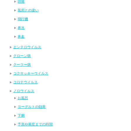
頭痛
風邪との違い
飛行機
鼻水
鼻血
エンテロウイルス
クローン病
クーラー病
コクサッキーウイルス
コロナウイルス
ノロウイルス
お風呂
ヨーグルトの効果
下痢
予兆や発症までの時間