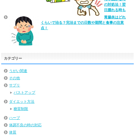
の対処法！翌
日腫れる時も
胃腸炎はどれ
くらいで治る？完治までの日数や期間と食事の注意
点！
カテゴリー
うがい関連
その他
サプリ
バストアップ
ダイエット方法
糖質制限
ハーブ
体調不良の時の対応
体質