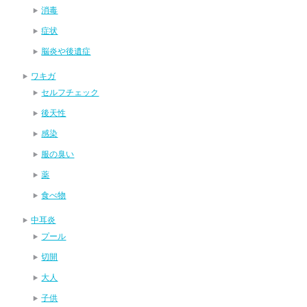
消毒
症状
脳炎や後遺症
ワキガ
セルフチェック
後天性
感染
服の臭い
薬
食べ物
中耳炎
プール
切開
大人
子供