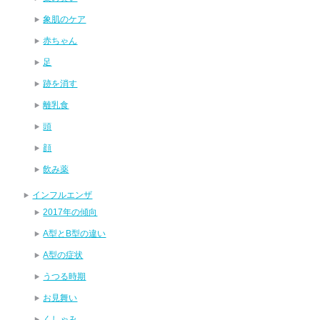
象肌のケア
赤ちゃん
足
跡を消す
離乳食
頭
顔
飲み薬
インフルエンザ
2017年の傾向
A型とB型の違い
A型の症状
うつる時期
お見舞い
くしゃみ