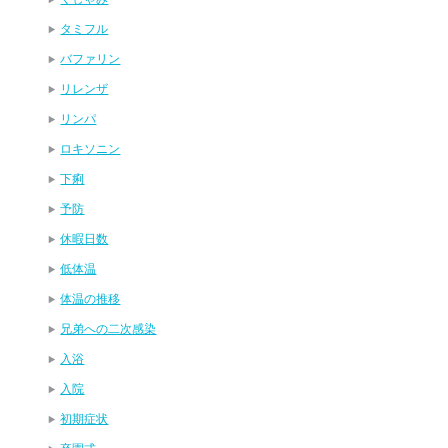
タミフル
バファリン
リレンザ
リンパ
ロキソニン
下痢
予防
休暇日数
低体温
体温の推移
兄弟への二次感染
入浴
入院
初期症状