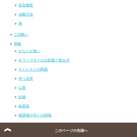
抗生物質
治療方法
熱
二日酔い
便秘
おならが臭い
オリーブオイルの効果と飲み方
ストレスとの関係
伴う症状
口臭
妊婦
改善策
残便感や痔との関係
漢方
このページの先頭へ
種類