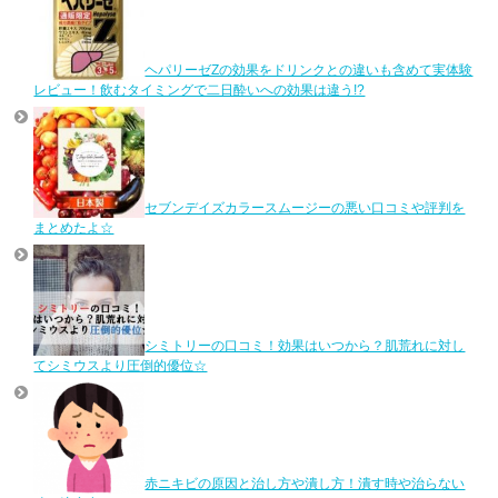
ヘパリーゼZの効果をドリンクとの違いも含めて実体験
レビュー！飲むタイミングで二日酔いへの効果は違う!?
セブンデイズカラースムージーの悪い口コミや評判を
まとめたよ☆
シミトリーの口コミ！効果はいつから？肌荒れに対し
てシミウスより圧倒的優位☆
赤ニキビの原因と治し方や潰し方！潰す時や治らない