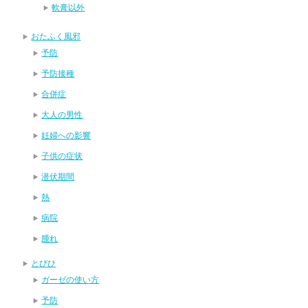
軟膏以外
おたふく風邪
予防
予防接種
合併症
大人の男性
妊婦への影響
子供の症状
潜伏期間
熱
病院
腫れ
とびひ
ガーゼの使い方
予防