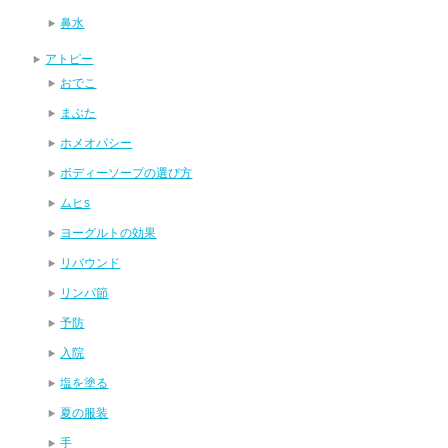
鼻水
アトピー
おでこ
まぶた
ホメオパシー
ボディーソープの選び方
ムヒs
ヨーグルトの効果
リバウンド
リンパ節
予防
入院
塩を塗る
夏の服装
手