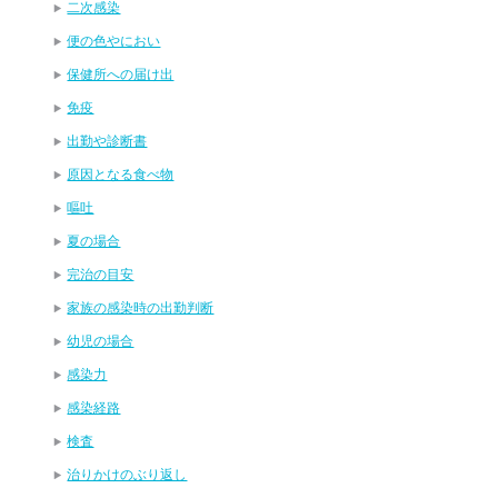
二次感染
便の色やにおい
保健所への届け出
免疫
出勤や診断書
原因となる食べ物
嘔吐
夏の場合
完治の目安
家族の感染時の出勤判断
幼児の場合
感染力
感染経路
検査
治りかけのぶり返し