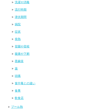
洗濯や消毒
流行時期
潜伏期間
病院
症状
発熱
登園や登校
腹痛や下痢
蕁麻疹
薬
頭痛
食中毒との違い
食事
飲食店
プール熱