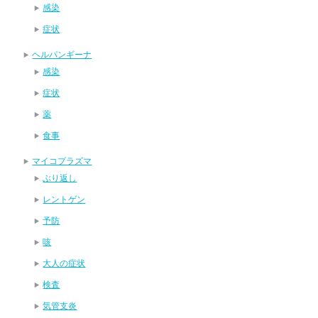
感染
症状
ヘルパンギーナ
感染
症状
薬
食事
マイコプラズマ
ぶり返し
レントゲン
予防
咳
大人の症状
検査
気管支炎