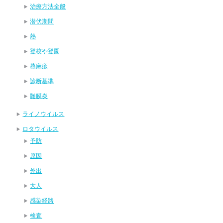
治療方法全般
潜伏期間
熱
登校や登園
蕁麻疹
診断基準
髄膜炎
ライノウイルス
ロタウイルス
予防
原因
外出
大人
感染経路
検査