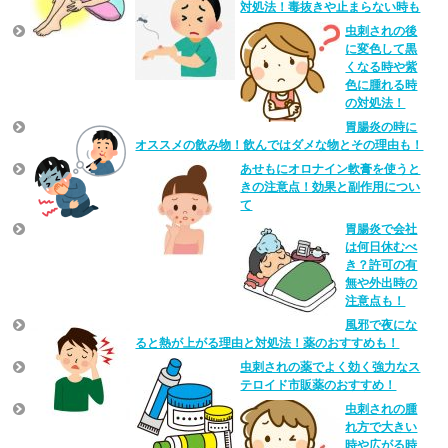
対処法！毒抜きや止まらない時も
虫刺されの後
に変色して黒
くなる時や紫
色に腫れる時
の対処法！
胃腸炎の時に
オススメの飲み物！飲んではダメな物とその理由も！
あせもにオロナイン軟膏を使うと
きの注意点！効果と副作用につい
て
胃腸炎で会社
は何日休むべ
き？許可の有
無や外出時の
注意点も！
風邪で夜にな
ると熱が上がる理由と対処法！薬のおすすめも！
虫刺されの薬でよく効く強力なス
テロイド市販薬のおすすめ！
虫刺されの腫
れ方で大きい
時や広がる時