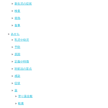
新生児の症状
検査
発熱
食事
あせも
乳児や幼児
予防
原因
定義や特徴
対処法の盲点
感染
症状
薬
塗り薬全般
軟膏