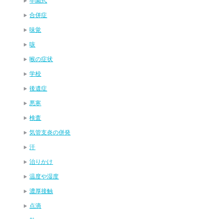
卒園式
合併症
味覚
咳
喉の症状
学校
後遺症
悪寒
検査
気管支炎の併発
汗
治りかけ
温度や湿度
濃厚接触
点滴