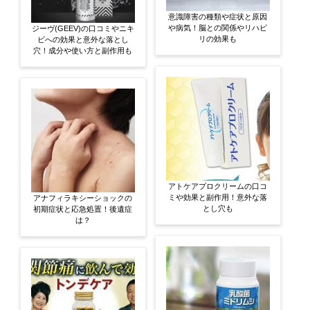
意識障害の種類や症状と原因
や病気！脳との関係やリハビ
ジーヴ(GEEV)の口コミやニキ
リの効果も
ビへの効果と意外な落とし
穴！成分や使い方と副作用も
アトケアプロクリームの口コ
ミや効果と副作用！意外な落
アナフィラキシーショックの
とし穴も
初期症状と応急処置！後遺症
は？