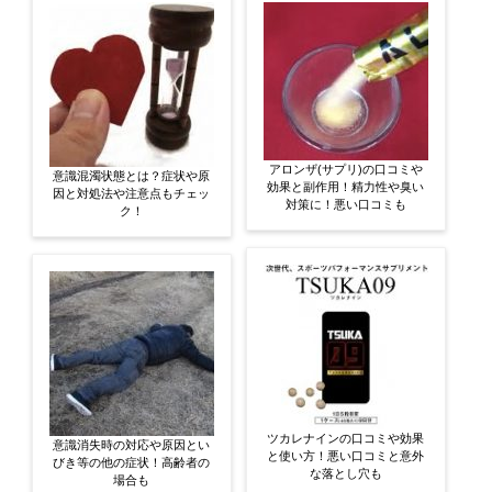
アロンザ(サプリ)の口コミや
意識混濁状態とは？症状や原
効果と副作用！精力性や臭い
因と対処法や注意点もチェッ
対策に！悪い口コミも
ク！
ツカレナインの口コミや効果
意識消失時の対応や原因とい
と使い方！悪い口コミと意外
びき等の他の症状！高齢者の
な落とし穴も
場合も