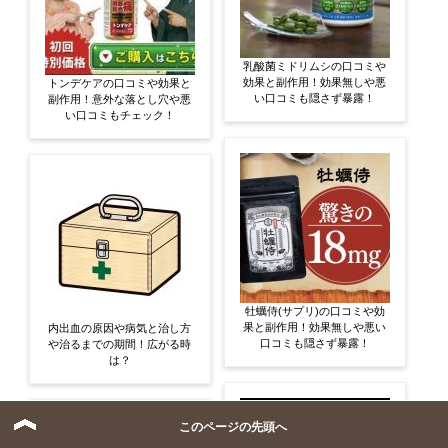
乳酸菌ミドリムシの口コミや
効果と副作用！効果無しや悪
トンデケアの口コミや効果と
い口コミも隠さず暴露！
副作用！意外な落とし穴や悪
い口コミもチェック！
牡蠣侍(サプリ)の口コミや効
果と副作用！効果無しや悪い
内出血の原因や病気と治し方
口コミも隠さず暴露！
や治るまでの期間！広がる時
は？
このページの先頭へ