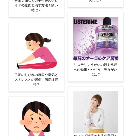
んには？
帝王切開などの手術跡のケロ
イドの原因と消す方法！痛い
時は？
リステリンうがいの喉や風邪
への効果とやり方！鼻うがい
には？
手足のしびれの原因や病気と
ストレスとの関係！病院は何
科？
ケロイド治療の方法や費用と