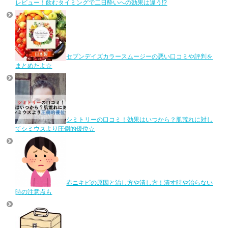
レビュー！飲むタイミングで二日酔いへの効果は違う!?
セブンデイズカラースムージーの悪い口コミや評判を
まとめたよ☆
シミトリーの口コミ！効果はいつから？肌荒れに対し
てシミウスより圧倒的優位☆
赤ニキビの原因と治し方や潰し方！潰す時や治らない
時の注意点も