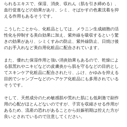
られるエキスで、保湿、消炎、収れん（肌を引き締める）、
血行促進などの効果があり、シミ、そばかすの色素沈着を抑
える作用もあるそうです。
こうしたことから、化粧品としては、メラニン生成細胞の活
性化を抑制する美白効果に加え、紫外線を吸収するという驚
きの効果があり、シミくすみの防止、紫外線防止、日焼け後
のお手入れなど美白用化粧品に配合されています。
また、優れた保湿作用と強い消炎効果もあるので、乾燥によ
る肌荒れやニキビなどの皮膚炎から肌を守るなどの目的とし
てスキンケア化粧品に配合されたり、ふけ、かゆみを抑える
目的でシャンプーなどのヘアケア化粧品にも多用されている
そうです。
そして、天然成分のため敏感肌や荒れた肌にも低刺激で副作
用の心配がほとんどないのですが、子宮を収縮させる作用が
あるため、流産の恐れがあることから妊娠初期は控えた方が
良いとされているので注意してください。