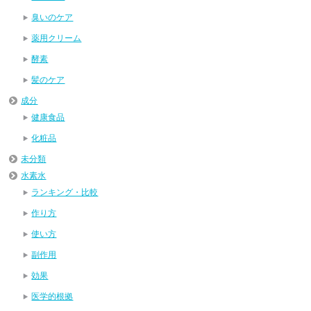
臭いのケア
薬用クリーム
酵素
髪のケア
成分
健康食品
化粧品
未分類
水素水
ランキング・比較
作り方
使い方
副作用
効果
医学的根拠