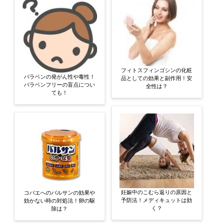
フィトスフィンゴシンの化粧
パラベンの発がん性や毒性！
品としての効果と副作用！安
パラベンフリーの盲点につい
全性は？
ても！
妊娠中のこむら返りの原因と
コバエへのバルサンの効果や
予防法！メディキュットは効
効かない時の対処法！卵の駆
く？
除は？