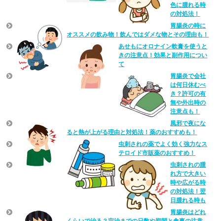
色に腫れる時
の対処法！
胃腸炎の時に
オススメの飲み物！飲んではダメな物とその理由も！
あせもにオロナイン軟膏を使うと
きの注意点！効果と副作用につい
て
胃腸炎で会社
は何日休むべ
き？許可の有
無や外出時の
注意点も！
風邪で夜にな
ると熱が上がる理由と対処法！薬のおすすめも！
虫刺されの薬でよく効く強力なス
テロイド市販薬のおすすめ！
虫刺されの腫
れ方で大きい
時や広がる時
の対処法！翌
日腫れる時も
胃腸炎はどれ
くらいで治る？完治までの日数や期間と食事の注意