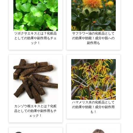
ツボクサエキスとは？化粧品
サフラワー油の化粧品として
としての効果や副作用もチェ
の効果や効能！成分や肌への
ック！
副作用も
ハマメリス水の化粧品として
カンゾウ根エキスとは？化粧
の効果や効能！成分や副作用
品としての効果や副作用もチ
も！
ェック！