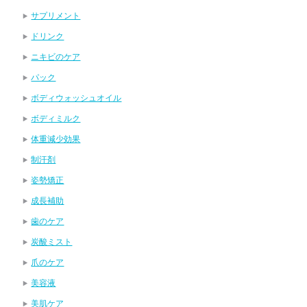
サプリメント
ドリンク
ニキビのケア
パック
ボディウォッシュオイル
ボディミルク
体重減少効果
制汗剤
姿勢矯正
成長補助
歯のケア
炭酸ミスト
爪のケア
美容液
美肌ケア