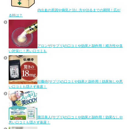
内出血の原因や病気と治し方や治るまでの期間！広が
る時は？
アロンザ(サプリ)の口コミや効果と副作用！精力性や臭
い対策に！悪い口コミも
牡蠣侍(サプリ)の口コミや効果と副作用！効果無しや悪
い口コミも隠さず暴露！
菌活美人(サプリ)の口コミや効果と副作用！効果なしや
悪い口コミも隠さず暴露！