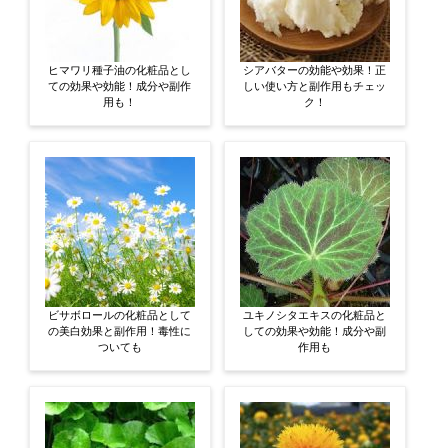
ヒマワリ種子油の化粧品とし
シアバターの効能や効果！正
ての効果や効能！成分や副作
しい使い方と副作用もチェッ
用も！
ク！
ビサボロールの化粧品として
ユキノシタエキスの化粧品と
の美白効果と副作用！毒性に
しての効果や効能！成分や副
ついても
作用も