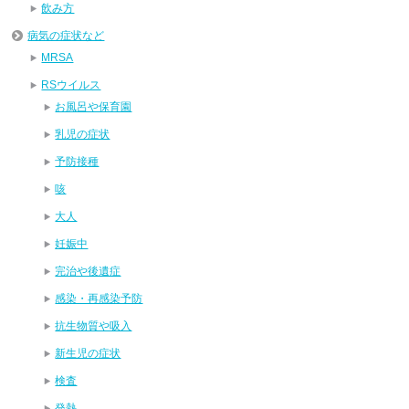
飲み方
病気の症状など
MRSA
RSウイルス
お風呂や保育園
乳児の症状
予防接種
咳
大人
妊娠中
完治や後遺症
感染・再感染予防
抗生物質や吸入
新生児の症状
検査
発熱