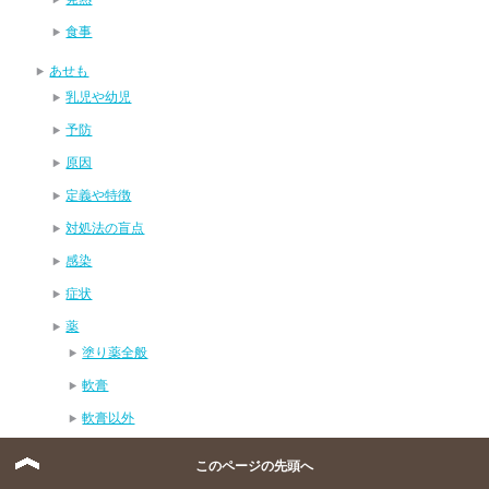
食事
あせも
乳児や幼児
予防
原因
定義や特徴
対処法の盲点
感染
症状
薬
塗り薬全般
軟膏
軟膏以外
おたふく風邪
このページの先頭へ