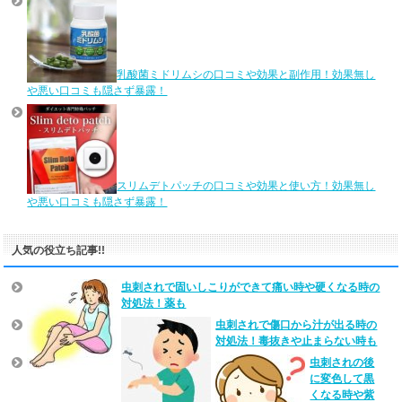
乳酸菌ミドリムシの口コミや効果と副作用！効果無し
や悪い口コミも隠さず暴露！
スリムデトパッチの口コミや効果と使い方！効果無し
や悪い口コミも隠さず暴露！
人気の役立ち記事!!
虫刺されで固いしこりができて痛い時や硬くなる時の
対処法！薬も
虫刺されで傷口から汁が出る時の
対処法！毒抜きや止まらない時も
虫刺されの後
に変色して黒
くなる時や紫