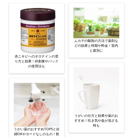
ムカデの駆除の方法で薬剤な
どの効果と時期や料金！室内
と庭別に
赤ニキビへのオロナインの塗
り方と効果！絆創膏やパック
の使用法も
うがいの仕方と効果や薬のお
すすめ！吐き気や血が混ざる
時も
うがい薬のおすすめTOP5と妊
婦OKやヨードなしのもの！飲