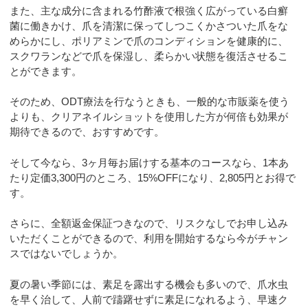
また、主な成分に含まれる竹酢液で根強く広がっている白癬
菌に働きかけ、爪を清潔に保ってしつこくかさついた爪をな
めらかにし、ポリアミンで爪のコンディションを健康的に、
スクワランなどで爪を保湿し、柔らかい状態を復活させるこ
とができます。
そのため、ODT療法を行なうときも、一般的な市販薬を使う
よりも、クリアネイルショットを使用した方が何倍も効果が
期待できるので、おすすめです。
そして今なら、3ヶ月毎お届けする基本のコースなら、1本あ
たり定価3,300円のところ、15%OFFになり、2,805円とお得で
す。
さらに、全額返金保証つきなので、リスクなしでお申し込み
いただくことができるので、利用を開始するなら今がチャン
スではないでしょうか。
夏の暑い季節には、素足を露出する機会も多いので、爪水虫
を早く治して、人前で躊躇せずに素足になれるよう、早速ク