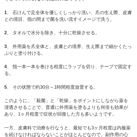
1
、 石けんで足全体を優しくしっかり洗い、爪の生え際、皮膚
との境目、指の間まで菌を洗い流すイメージで洗う。
2
、 タオルで水分を除き、十分に乾燥させる。
3
、 外用薬を爪全体と、皮膚との境界、生え際まで細かくたっ
ぷりと塗り付ける。
4
、 指一本一本を巻ける程度にラップを切り、テープで固定す
る。
5
、 その状態で約30分～1時間程度放置する。
このように、「殺菌」と「乾燥」をポイントにしながら薬を
浸透させることで、普通に外用薬を塗るよりも何倍も効果が
あり、1ヶ月程度で症状が回復した方も多いようです。
一方、皮膚科で治療を行なうと、最短でも3ヶ月程度は内服薬
を続けなければならないことがほとんどなので、副作用の心