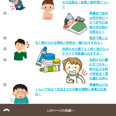
きの注意点！効果と副作用につい
て
胃腸炎で会社
は何日休むべ
き？許可の有
無や外出時の
注意点も！
風邪で夜にな
ると熱が上がる理由と対処法！薬のおすすめも！
虫刺されの薬でよく効く強力なス
テロイド市販薬のおすすめ！
虫刺されの腫
れ方で大きい
時や広がる時
の対処法！翌
日腫れる時も
胃腸炎はどれ
くらいで治る？完治までの日数や期間と食事の注意
点！
このページの先頭へ