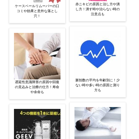
赤ニキビの原因と治し方や潰
ケースベールリムーバーの口
し方！潰す時や治らない時の
コミや効果と意外な落とし
注意点も
穴！
脈拍数の平均を年齢別に！少
遅延性意識障害の原因や回復
ない時や多い時の原因と測り
の見込みと治療の仕方！寿命
方も
や余命も