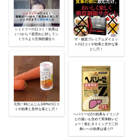
シミトリーの口コミ！効果は
いつから？肌荒れに対してシ
ミウスより圧倒的優位☆
ザ・糖質プレミアムダイエッ
トの口コミや効果と意外な落
とし穴！
元気一杯にんじん100%の口コ
ミや効果と意外な落とし穴！
ヘパリーゼZの効果をドリンク
との違いも含めて実体験レビ
ュー！飲むタイミングで二日
酔いへの効果は違う!?