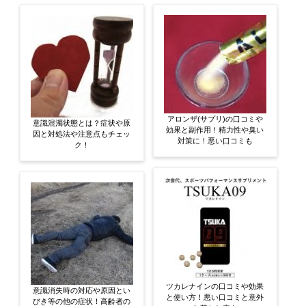
アロンザ(サプリ)の口コミや
意識混濁状態とは？症状や原
効果と副作用！精力性や臭い
因と対処法や注意点もチェッ
対策に！悪い口コミも
ク！
ツカレナインの口コミや効果
意識消失時の対応や原因とい
と使い方！悪い口コミと意外
びき等の他の症状！高齢者の