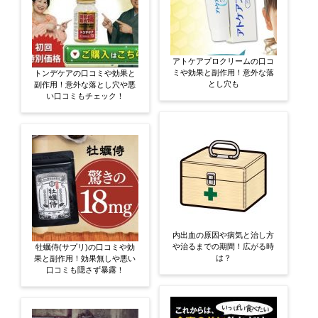
アトケアプロクリームの口コ
ミや効果と副作用！意外な落
トンデケアの口コミや効果と
とし穴も
副作用！意外な落とし穴や悪
い口コミもチェック！
内出血の原因や病気と治し方
や治るまでの期間！広がる時
牡蠣侍(サプリ)の口コミや効
は？
果と副作用！効果無しや悪い
口コミも隠さず暴露！