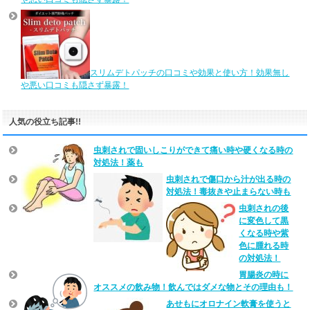
スリムデトパッチの口コミや効果と使い方！効果無し
や悪い口コミも隠さず暴露！
人気の役立ち記事!!
虫刺されで固いしこりができて痛い時や硬くなる時の
対処法！薬も
虫刺されで傷口から汁が出る時の
対処法！毒抜きや止まらない時も
虫刺されの後
に変色して黒
くなる時や紫
色に腫れる時
の対処法！
胃腸炎の時に
オススメの飲み物！飲んではダメな物とその理由も！
あせもにオロナイン軟膏を使うと