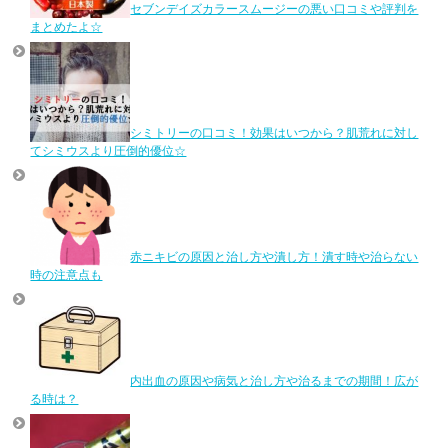
セブンデイズカラースムージーの悪い口コミや評判を
まとめたよ☆
シミトリーの口コミ！効果はいつから？肌荒れに対し
てシミウスより圧倒的優位☆
赤ニキビの原因と治し方や潰し方！潰す時や治らない
時の注意点も
内出血の原因や病気と治し方や治るまでの期間！広が
る時は？