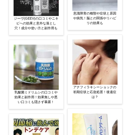
意識障害の種類や症状と原因
や病気！脳との関係やリハビ
ジーヴ(GEEV)の口コミやニキ
リの効果も
ビへの効果と意外な落とし
穴！成分や使い方と副作用も
アナフィラキシーショックの
初期症状と応急処置！後遺症
乳酸菌ミドリムシの口コミや
は？
効果と副作用！効果無しや悪
い口コミも隠さず暴露！