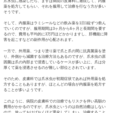
爪水虫に感染したら、まずは病院の皮膚科に通院して、内服
薬を処方してもらい、それを服用して治療を行なう方が多い
そうです。
そして、内服薬はラミシールなどの飲み薬を1日1錠ずつ飲ん
でいくのですが、服用期間は3ヶ月から6ヶ月と長期間を要す
るので、費用も平均的に3万円ほどかかりますし、肝機能に障
害を起こすなどの副作用が心配されます。
一方で、外用薬、つまり塗り薬で爪と爪の間に抗真菌薬を塗
り、外側から減菌する治療方法もあるのですが、爪水虫の原
因菌は爪の内部まで浸透しているケースが多い上に、爪は分
厚くて薬を浸透させるのが難しい部位とされています。
そのため、皮膚科では爪水虫が初期症状であれば外用薬を処
方することもありますが、ほとんどの場合が内服薬を処方す
ることが多いようです。
このように、病院の皮膚科での治療でもリスクを伴い高額の
費用がかかるのですが、爪水虫というのは自然治癒はしない
ので、放っておけばおくほど悪化してしまい、治療すること