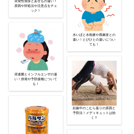
突発性発疹とあせもの違い！
原因や対処法や注意点をチェ
ック！
水いぼと水疱瘡や蕁麻疹との
違い！とびひとの違いについ
ても！
溶連菌とインフルエンザの違
い！併発や予防接種について
も！
妊娠中のこむら返りの原因と
予防法！メディキュットは効
く？