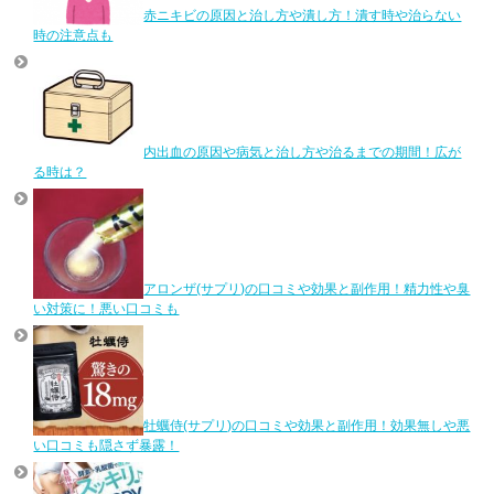
赤ニキビの原因と治し方や潰し方！潰す時や治らない
時の注意点も
内出血の原因や病気と治し方や治るまでの期間！広が
る時は？
アロンザ(サプリ)の口コミや効果と副作用！精力性や臭
い対策に！悪い口コミも
牡蠣侍(サプリ)の口コミや効果と副作用！効果無しや悪
い口コミも隠さず暴露！