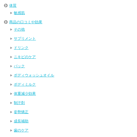
体質
敏感肌
商品の口コミや効果
その他
サプリメント
ドリンク
ニキビのケア
パック
ボディウォッシュオイル
ボディミルク
体重減少効果
制汗剤
姿勢矯正
成長補助
歯のケア