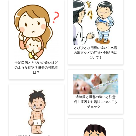
とびひと水疱瘡の違い！水疱
の出方などの症状や対処法に
ついて！
手足口病ととびひの違いはど
のような症状？併発の可能性
は？
溶連菌と風邪の違いと注意
点！原因や対処法についても
チェック！