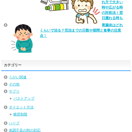
れ方で大きい
時や広がる時
の対処法！翌
日腫れる時も
胃腸炎はどれ
くらいで治る？完治までの日数や期間と食事の注意
点！
カテゴリー
うがい関連
その他
サプリ
バストアップ
ダイエット方法
糖質制限
ハーブ
体調不良の時の対応