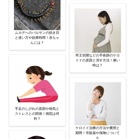
ムカデへのバルサンの効き目
と使い方や効果時間！赤ちゃ
んには？
帝王切開などの手術跡のケロ
イドの原因と消す方法！痛い
時は？
手足のしびれの原因や病気と
ストレスとの関係！病院は何
科？
ケロイド治療の方法や費用と
期間！市販薬や保険について
も