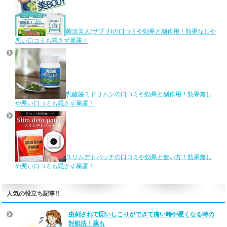
菌活美人(サプリ)の口コミや効果と副作用！効果なしや
悪い口コミも隠さず暴露！
乳酸菌ミドリムシの口コミや効果と副作用！効果無し
や悪い口コミも隠さず暴露！
スリムデトパッチの口コミや効果と使い方！効果無し
や悪い口コミも隠さず暴露！
人気の役立ち記事!!
虫刺されで固いしこりができて痛い時や硬くなる時の
対処法！薬も