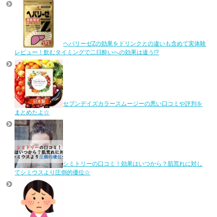
ヘパリーゼZの効果をドリンクとの違いも含めて実体験
レビュー！飲むタイミングで二日酔いへの効果は違う!?
セブンデイズカラースムージーの悪い口コミや評判を
まとめたよ☆
シミトリーの口コミ！効果はいつから？肌荒れに対し
てシミウスより圧倒的優位☆