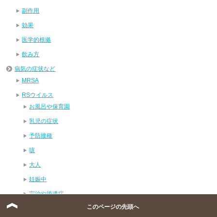
副作用
効果
医学的根拠
飲み方
病気の症状など
MRSA
RSウイルス
お風呂や保育園
乳児の症状
予防接種
咳
大人
妊娠中
完治や後遺症
このページの先頭へ
感染・再感染予防