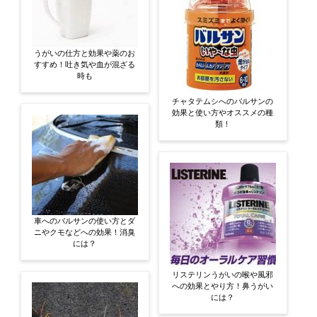
うがいの仕方と効果や薬のお
すすめ！吐き気や血が混ざる
時も
チャタテムシへのバルサンの
効果と使い方やオススメの種
類！
車へのバルサンの使い方とダ
ニやクモなどへの効果！消臭
には？
リステリンうがいの喉や風邪
への効果とやり方！鼻うがい
には？