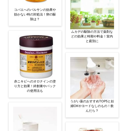
コバエへのバルサンの効果や
効かない時の対処法！卵の駆
除は？
ムカデの駆除の方法で薬剤な
どの効果と時期や料金！室内
と庭別に
赤ニキビへのオロナインの塗
り方と効果！絆創膏やパック
の使用法も
うがい薬のおすすめTOP5と妊
婦OKやヨードなしのもの！飲
んだら？