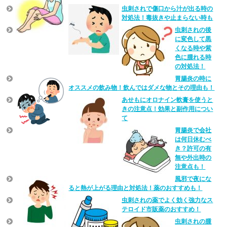
虫刺されで傷口から汁が出る時の
対処法！毒抜きや止まらない時も
虫刺されの後
に変色して黒
くなる時や紫
色に腫れる時
の対処法！
胃腸炎の時に
オススメの飲み物！飲んではダメな物とその理由も！
あせもにオロナイン軟膏を使うと
きの注意点！効果と副作用につい
て
胃腸炎で会社
は何日休むべ
き？許可の有
無や外出時の
注意点も！
風邪で夜にな
ると熱が上がる理由と対処法！薬のおすすめも！
虫刺されの薬でよく効く強力なス
テロイド市販薬のおすすめ！
虫刺されの腫