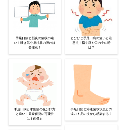
手足口病と脳炎の症状の違
とびひと手足口病の違いと注
い！吐き気や扁桃腺の腫れは
意点！指や唇や口の中の時
要注意！
は？
手足口病と水疱瘡の見分け方
手足口病と溶連菌や水虫との
と違い！同時併発の可能性
違い！足の皮から感染する？
は？画像も