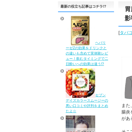
最新の役立ち記事はコチラ!?
胃
影
[
タバ
ヘパリ
ーゼZの効果をドリンクと
の違いも含めて実体験レビ
ュー！飲むタイミングで二
日酔いへの効果は違う!?
セブン
デイズカラースムージーの
また
悪い口コミや評判をまとめ
たよ☆
腸炎
があ
そこ