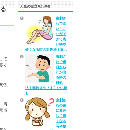
人気の役立ち記事!!
える
虫刺さ
れで固
いしこ
りがで
きて痛
い時や
硬くなる時の対処法！薬も
虫刺さ
して
れで傷
長く
口から
汁が出
る時の
対処
関係
法！毒抜きや止まらない時
も
虫刺さ
、胃
れの後
意点
に変色
して黒
くなる
時や紫
響と