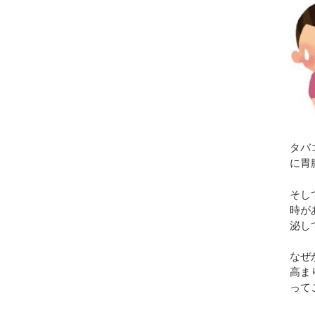
タバ
に胃
そし
時が
泌し
なぜ
高ま
って