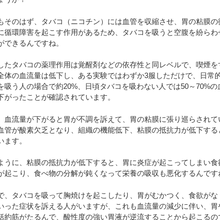
もそのはず、タバコ（ニコチン）には血管を収縮させ、胃の粘膜の
に循環障害を起こす作用があるため、タバコを吸うと空腹を紛らわ
ができるんですね。
したタバコの薬理作用は覚醒剤などの依存性と同レベルで、喫煙を
全体の血流量は低下し、ある実験ではわずか3服しただけで、日常
を吸う人の場合で約20%、日頃タバコを吸わない人では50～70%の
下がったことが確認されています。
、血流量が下がると胃が不調を訴えて、胃の粘膜に張り巡らされて
血管が酸素欠乏となり、組織の機能低下、粘膜の抵抗力が低下する
います。
ように、粘膜の抵抗力が低下すると、胃に炎症が起こってしまい食
が起こり、食べ物の分解が鈍くなって栄養の吸収も悪化するんです
で、タバコを吸って胸焼けを起こしたり、胃がむかつく、食欲がな
いった症状を訴える人がいますが、これも血流量の減少に伴い、胃
括約筋がたるんで、酸性度の強い胃液が逆流することから起こるの