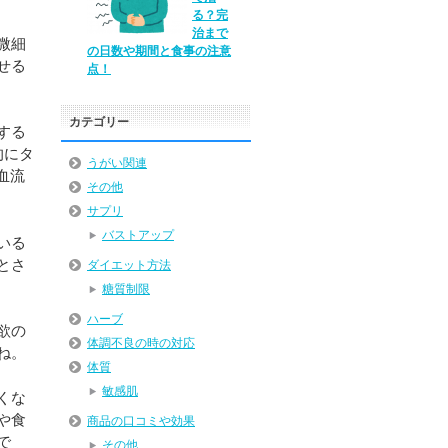
る？完
治まで
微細
の日数や期間と食事の注意
せる
点！
カテゴリー
する
的にタ
うがい関連
血流
その他
サプリ
バストアップ
いる
とさ
ダイエット方法
糖質制限
ハーブ
欲の
体調不良の時の対応
ね。
体質
敏感肌
くな
や食
商品の口コミや効果
で
その他