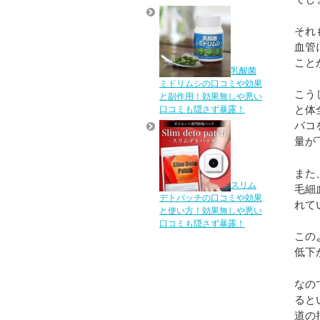
それ
血管
こと
乳酸菌
ミドリムシの口コミや効果
こう
と副作用！効果無しや悪い
と体
口コミも隠さず暴露！
バコ
量が
また
スリム
毛細
デトパッチの口コミや効果
れて
と使い方！効果無しや悪い
口コミも隠さず暴露！
この
低下
なの
ると
道の