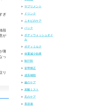
サプリメント
ドリンク
すぎ
ニキビのケア
パック
格段
意が
ボディウォッシュオイ
ル
ボディミルク
が薄
体重減少効果
なっ
制汗剤
姿勢矯正
症リ
成長補助
歯のケア
炭酸ミスト
爪のケア
美容液