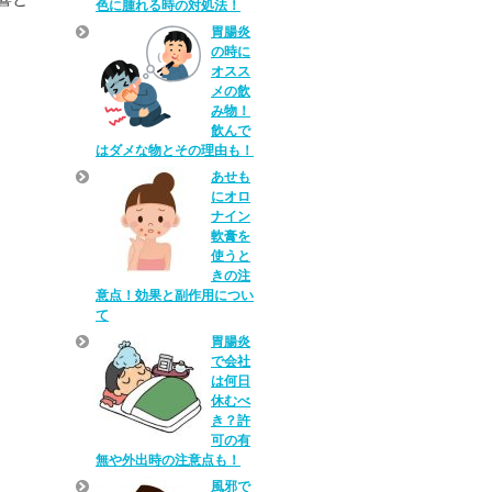
色に腫れる時の対処法！
胃腸炎
の時に
オスス
メの飲
み物！
飲んで
はダメな物とその理由も！
あせも
にオロ
ナイン
軟膏を
使うと
きの注
意点！効果と副作用につい
て
胃腸炎
で会社
は何日
休むべ
き？許
可の有
無や外出時の注意点も！
風邪で