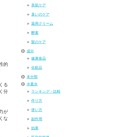
美肌ケア
臭いのケア
薬用クリーム
酵素
髪のケア
成分
健康食品
性的
化粧品
未分類
くる
水素水
く分
ランキング・比較
作り方
使い方
力が
くな
副作用
効果