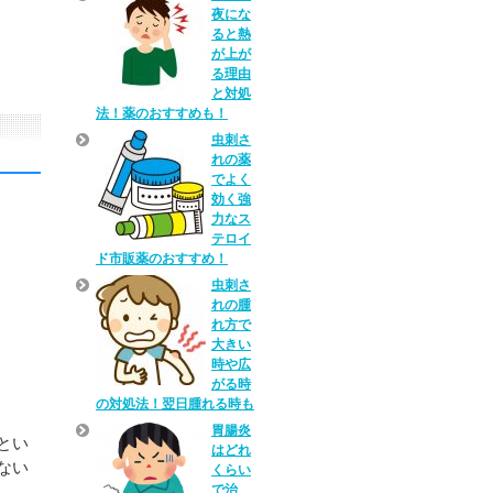
夜にな
ると熱
が上が
る理由
と対処
法！薬のおすすめも！
虫刺さ
れの薬
でよく
効く強
力なス
テロイ
ド市販薬のおすすめ！
虫刺さ
れの腫
れ方で
大きい
時や広
がる時
の対処法！翌日腫れる時も
胃腸炎
とい
はどれ
ない
くらい
で治