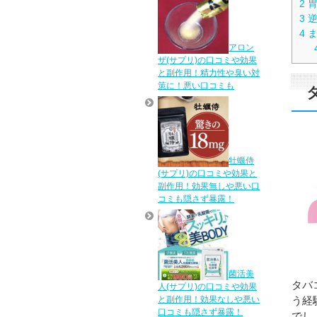
2
胃
3
逆
4
ま
アロン
ザ(サプリ)の口コミや効果
と副作用！精力性や臭い対
策に！悪い口コミも
牡蠣侍
(サプリ)の口コミや効果と
副作用！効果無しや悪い口
コミも隠さず暴露！
菌活美
タバ
人(サプリ)の口コミや効果
と副作用！効果なしや悪い
う経
口コミも隠さず暴露！
でし