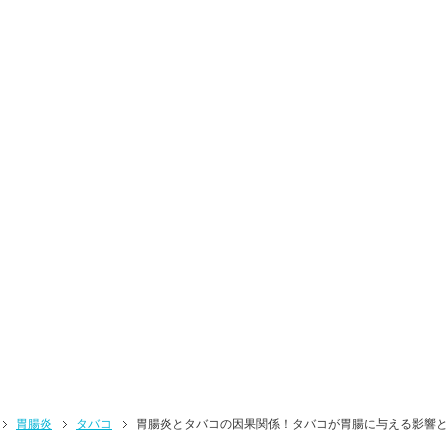
胃腸炎
タバコ
胃腸炎とタバコの因果関係！タバコが胃腸に与える影響と