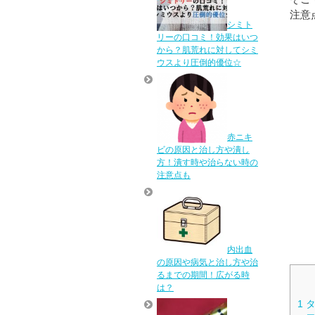
注意
シミト
リーの口コミ！効果はいつ
から？肌荒れに対してシミ
ウスより圧倒的優位☆
赤ニキ
ビの原因と治し方や潰し
方！潰す時や治らない時の
注意点も
内出血
の原因や病気と治し方や治
るまでの期間！広がる時
は？
1
タ