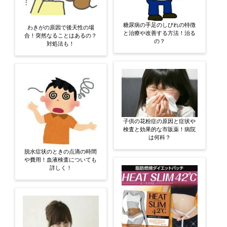
糖尿病の手足のしびれの特徴
わきがの原因で後天性の場
と治療や改善する方法！治る
合！突然なることはあるの？
の？
対処法も！
子供の花粉症の原因と症状や
検査と効果的な市販薬！病院
は何科？
脱水症状のときの点滴の時間
や費用！血液検査についても
詳しく！