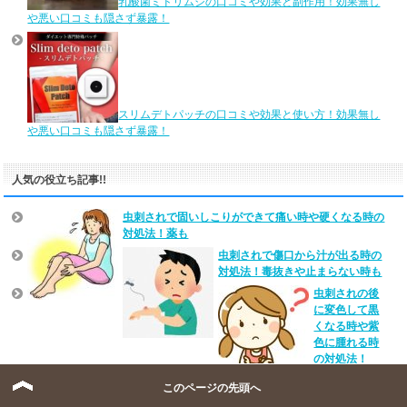
乳酸菌ミドリムシの口コミや効果と副作用！効果無し
や悪い口コミも隠さず暴露！
スリムデトパッチの口コミや効果と使い方！効果無し
や悪い口コミも隠さず暴露！
人気の役立ち記事!!
虫刺されで固いしこりができて痛い時や硬くなる時の
対処法！薬も
虫刺されで傷口から汁が出る時の
対処法！毒抜きや止まらない時も
虫刺されの後
に変色して黒
くなる時や紫
色に腫れる時
の対処法！
胃腸炎の時に
このページの先頭へ
オススメの飲み物！飲んではダメな物とその理由も！