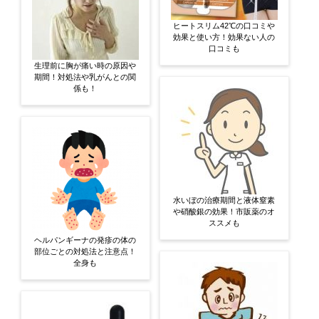
ヒートスリム42℃の口コミや
効果と使い方！効果ない人の
口コミも
生理前に胸が痛い時の原因や
期間！対処法や乳がんとの関
係も！
水いぼの治療期間と液体窒素
や硝酸銀の効果！市販薬のオ
ススメも
ヘルパンギーナの発疹の体の
部位ごとの対処法と注意点！
全身も