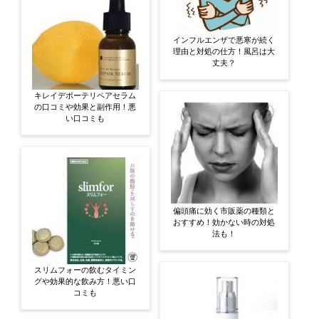
インフルエンザで悪寒が続く
理由と対処の仕方！風呂は大
丈夫？
キレイデボーテリペアセラム
の口コミや効果と副作用！悪
い口コミも
偏頭痛に効く市販薬の種類と
おすすめ！効かない時の対処
法も！
スリムフォーの飲むタイミン
グや効果的な飲み方！悪い口
コミも