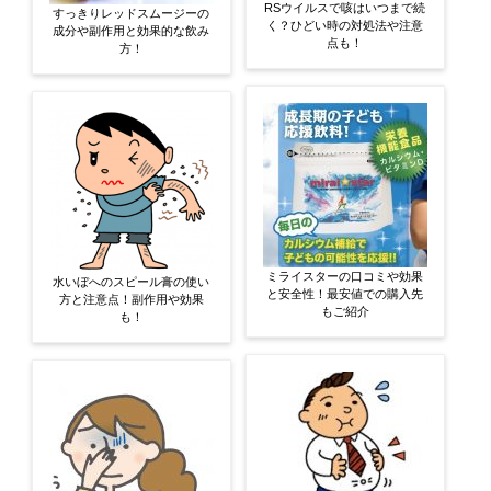
RSウイルスで咳はいつまで続
すっきりレッドスムージーの
く？ひどい時の対処法や注意
成分や副作用と効果的な飲み
点も！
方！
ミライスターの口コミや効果
水いぼへのスピール膏の使い
と安全性！最安値での購入先
方と注意点！副作用や効果
もご紹介
も！