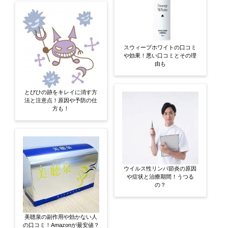
スウィープホワイトの口コミ
や効果！悪い口コミとその理
由も
とびひの跡をキレイに消す方
法と注意点！原因や予防の仕
方も！
ウイルス性リンパ節炎の原因
や症状と治療期間！うつる
の？
美聴泉の副作用や効かない人
の口コミ！Amazonが最安値？