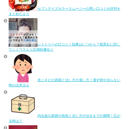
セブンデイズカラースムージーの悪い口コミや評判を
まとめたよ☆
シミトリーの口コミ！効果はいつから？肌荒れに対し
てシミウスより圧倒的優位☆
赤ニキビの原因と治し方や潰し方！潰す時や治らない
時の注意点も
内出血の原因や病気と治し方や治るまでの期間！広が
る時は？