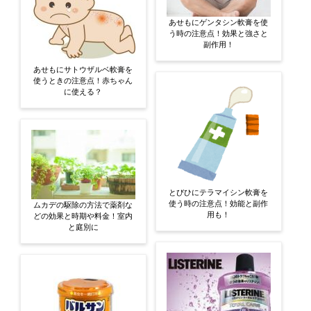
あせもにゲンタシン軟膏を使
う時の注意点！効果と強さと
副作用！
あせもにサトウザルベ軟膏を
使うときの注意点！赤ちゃん
に使える？
とびひにテラマイシン軟膏を
使う時の注意点！効能と副作
ムカデの駆除の方法で薬剤な
用も！
どの効果と時期や料金！室内
と庭別に