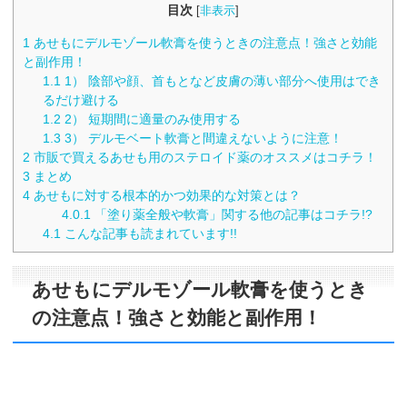
目次
[
非表示
]
1
あせもにデルモゾール軟膏を使うときの注意点！強さと効能
と副作用！
1.1
1） 陰部や顔、首もとなど皮膚の薄い部分へ使用はでき
るだけ避ける
1.2
2） 短期間に適量のみ使用する
1.3
3） デルモベート軟膏と間違えないように注意！
2
市販で買えるあせも用のステロイド薬のオススメはコチラ！
3
まとめ
4
あせもに対する根本的かつ効果的な対策とは？
4.0.1
「塗り薬全般や軟膏」関する他の記事はコチラ!?
4.1
こんな記事も読まれています!!
あせもにデルモゾール軟膏を使うとき
の注意点！強さと効能と副作用！