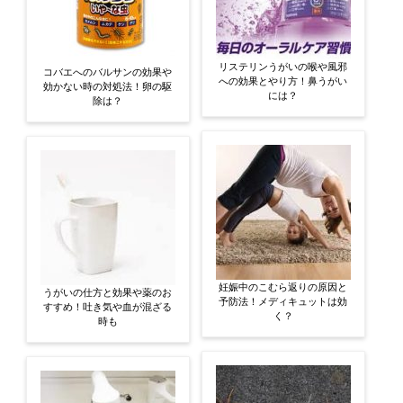
リステリンうがいの喉や風邪
コバエへのバルサンの効果や
への効果とやり方！鼻うがい
効かない時の対処法！卵の駆
には？
除は？
妊娠中のこむら返りの原因と
うがいの仕方と効果や薬のお
予防法！メディキュットは効
すすめ！吐き気や血が混ざる
く？
時も