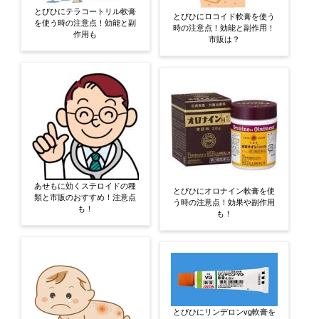
とびひにテラコートリル軟膏
とびひにロコイド軟膏を使う
を使う時の注意点！効能と副
時の注意点！効能と副作用！
作用も
市販は？
あせもに効くステロイドの種
とびひにオロナイン軟膏を使
類と市販のおすすめ！注意点
う時の注意点！効果や副作用
も！
も！
とびひにリンデロンvg軟膏を