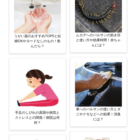
ムカデへのバルサンの効き目
うがい薬のおすすめTOP5と妊
と使い方や効果時間！赤ちゃ
婦OKやヨードなしのもの！飲
んには？
んだら？
車へのバルサンの使い方とダ
手足のしびれの原因や病気と
ニやクモなどへの効果！消臭
ストレスとの関係！病院は何
には？
科？