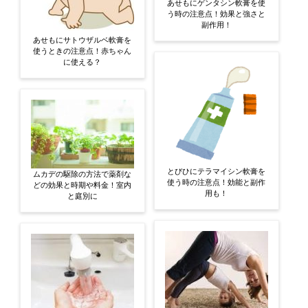
あせもにゲンタシン軟膏を使
う時の注意点！効果と強さと
副作用！
あせもにサトウザルベ軟膏を
使うときの注意点！赤ちゃん
に使える？
とびひにテラマイシン軟膏を
ムカデの駆除の方法で薬剤な
使う時の注意点！効能と副作
どの効果と時期や料金！室内
用も！
と庭別に