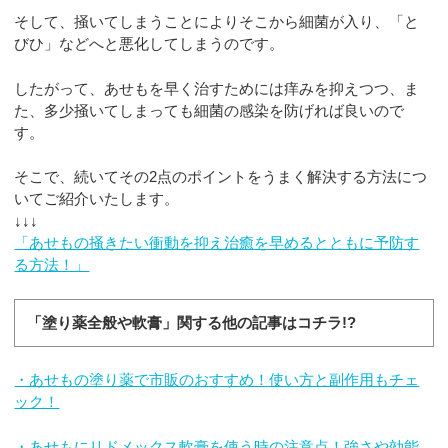
そして、掻いてしまうことによりそこから細菌が入り、「と
びひ」などへと悪化してしまうのです。
したがって、あせもを早く治すためには痒みを抑えつつ、ま
た、多少掻いてしまっても細菌の感染を防げれば良いので
す。
そこで、続いてその2点のポイントをうまく解決する方法につ
いてご紹介いたします。
↓↓↓
「あせもの掻きたい衝動を抑え治癒を早めるとともに予防す
る方法！」
「塗り薬全般や軟膏」関する他の記事はコチラ!?
・あせもの塗り薬で市販のおすすめ！使い方と副作用もチェ
ック！
・あせもにリドメックス軟膏を使う時の注意点！強さや効能