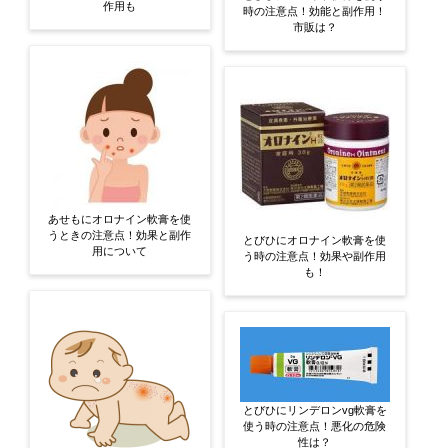
作用も
時の注意点！効能と副作用！
市販は？
あせもにオロナイン軟膏を使
うときの注意点！効果と副作
とびひにオロナイン軟膏を使
用について
う時の注意点！効果や副作用
も！
とびひにリンデロンvg軟膏を
使う時の注意点！悪化の危険
性は？