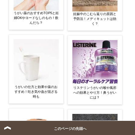
うがい薬のおすすめTOP5と妊
妊娠中のこむら返りの原因と
婦OKやヨードなしのもの！飲
予防法！メディキュットは効
んだら？
く？
うがいの仕方と効果や薬のお
リステリンうがいの喉や風邪
すすめ！吐き気や血が混ざる
への効果とやり方！鼻うがい
時も
には？
このページの先頭へ