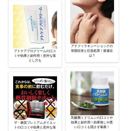
アナフィラキシーショックの
初期症状と応急処置！後遺症
アトケアプロクリームの口コ
は？
ミや効果と副作用！意外な落
とし穴も
乳酸菌ミドリムシの口コミや
効果と副作用！効果無しや悪
ザ・糖質プレミアムダイエッ
い口コミも隠さず暴露！
トの口コミや効果と意外な落