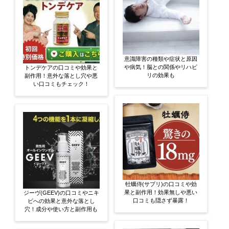
意識障害の種類や症状と原因
や病気！脳との関係やリハビ
トンデケアの口コミや効果と
リの効果も
副作用！意外な落とし穴や悪
い口コミもチェック！
牡蠣侍(サプリ)の口コミや効
果と副作用！効果無しや悪い
ジーヴ(GEEV)の口コミやニキ
口コミも隠さず暴露！
ビへの効果と意外な落とし
穴！成分や使い方と副作用も