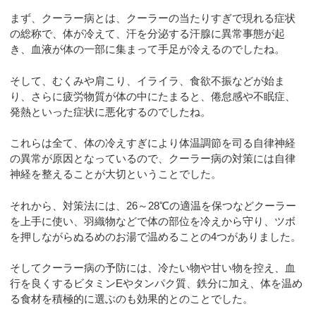
まず、クーラー病とは、クーラーの当たりすぎで現れる症状
の総称で、体が冷えて、汗を分泌する汗腺に異常事態が起
き、血液が体の一部に集まって手足が冷えるのでしたね。
そして、むくみや肩こり、イライラ、食欲不振などが始ま
り、さらに疲労物質が体の中にたまると、倦怠感や不眠症、
発熱といった症状に悪化するのでしたね。
これらは全て、体の冷えすぎにより体温調節を司る自律神経
の異常が原因となっているので、クーラー病の対策には自律
神経を整えることが大切ということでした。
それから、対策法には、26～28℃の適温を保つなどクーラー
を上手に使い、羽織物などで体の部位を冷えから守り、ツボ
を押しながらぬるめのお湯で温めることの4つがありました。
そしてクーラー病の予防には、冷たい物や甘い物を控え、血
行を良くするビタミンEやタンパク質、鉄分に加え、体を温め
る食材を積極的に選ぶのも効果的とのことでした。