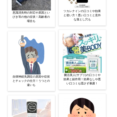
ツカレナインの口コミや効果
意識消失時の対応や原因とい
と使い方！悪い口コミと意外
びき等の他の症状！高齢者の
な落とし穴も
場合も
菌活美人(サプリ)の口コミや
自律神経失調症の原因や症状
効果と副作用！効果なしや悪
とチェックの仕方！うつとの
い口コミも隠さず暴露！
違いも