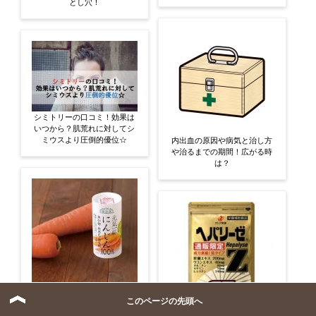
とし穴！
シミトリーの口コミ！効果は
いつから？肌荒れに対してシ
ミウスより圧倒的優位☆
内出血の原因や病気と治し方
や治るまでの期間！広がる時
は？
元気一杯にんじん100%の口コ
このページの先頭へ
ミや効果と意外な落とし穴！
ヘパリーゼZの効果をドリンク