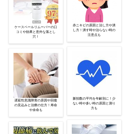
赤ニキビの原因と治し方や潰
ケースベールリムーバーの口
し方！潰す時や治らない時の
コミや効果と意外な落とし
注意点も
穴！
脈拍数の平均を年齢別に！少
遅延性意識障害の原因や回復
ない時や多い時の原因と測り
の見込みと治療の仕方！寿命
方も
や余命も