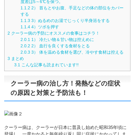
度差は5～6℃を保つ。
1.1.2
2） 首もとやお腹、手足などの体の部位をカバー
する
1.1.3
3）ぬるめのお湯でじっくり半身浴をする
1.1.4
4）ツボを押す
2
クーラー病の予防にオススメの食事はコチラ！
2.0.1
1） 冷たい物＆甘い物は控えめに
2.0.2
2） 血行を良くする食材をとる
2.0.3
3） 体を温める食材を選び、冷やす食材は控える
3
まとめ
3.1
こんな記事も読まれています!!
クーラー病の治し方！発熱などの症状
の原因と対策と予防法も！
クーラー病は、クーラーが日本に普及し始めた昭和35年頃に
登場し、一度かかると毎年繰り返し同じ症状にかかってしま