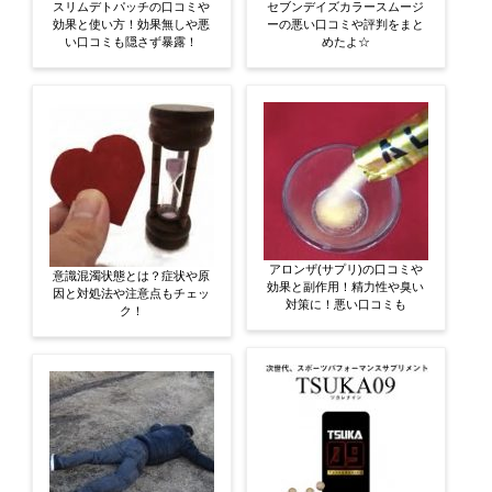
スリムデトパッチの口コミや
セブンデイズカラースムージ
効果と使い方！効果無しや悪
ーの悪い口コミや評判をまと
い口コミも隠さず暴露！
めたよ☆
アロンザ(サプリ)の口コミや
意識混濁状態とは？症状や原
効果と副作用！精力性や臭い
因と対処法や注意点もチェッ
対策に！悪い口コミも
ク！