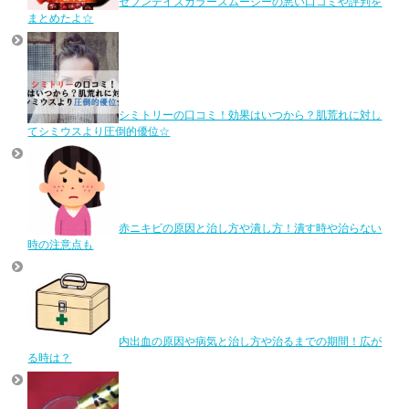
セブンデイズカラースムージーの悪い口コミや評判を
まとめたよ☆
シミトリーの口コミ！効果はいつから？肌荒れに対し
てシミウスより圧倒的優位☆
赤ニキビの原因と治し方や潰し方！潰す時や治らない
時の注意点も
内出血の原因や病気と治し方や治るまでの期間！広が
る時は？