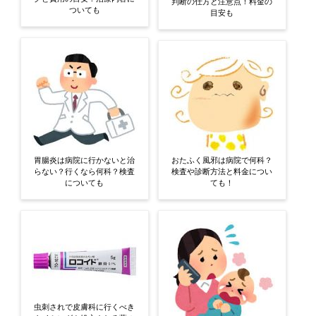
判断の仕方と注意点！料金の
ついても
目安も
胃腸炎は病院に行かないと治
おたふく風邪は病院で何科？
らない？行くなら何科？検査
検査や診断方法と料金につい
についても
ても！
虫刺されで皮膚科に行くべき