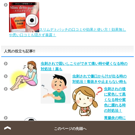
スリムデトパッチの口コミや効果と使い方！効果無し
や悪い口コミも隠さず暴露！
人気の役立ち記事!!
虫刺されで固いしこりができて痛い時や硬くなる時の
対処法！薬も
虫刺されで傷口から汁が出る時の
対処法！毒抜きや止まらない時も
虫刺されの後
に変色して黒
くなる時や紫
色に腫れる時
の対処法！
胃腸炎の時に
オススメの飲み物！飲んではダメな物とその理由も！
このページの先頭へ
あせもにオロナイン軟膏を使うと