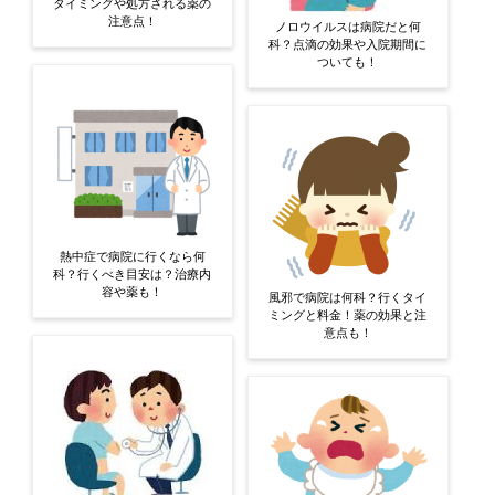
タイミングや処方される薬の
注意点！
ノロウイルスは病院だと何
科？点滴の効果や入院期間に
ついても！
熱中症で病院に行くなら何
科？行くべき目安は？治療内
容や薬も！
風邪で病院は何科？行くタイ
ミングと料金！薬の効果と注
意点も！