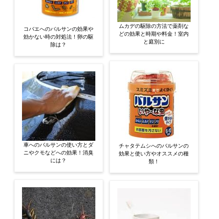
ムカデの駆除の方法で薬剤な
コバエへのバルサンの効果や
どの効果と時期や料金！室内
効かない時の対処法！卵の駆
と庭別に
除は？
車へのバルサンの使い方とダ
チャタテムシへのバルサンの
ニやクモなどへの効果！消臭
効果と使い方やオススメの種
には？
類！