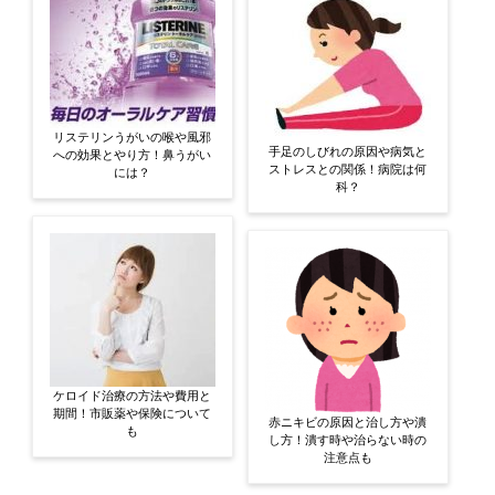
リステリンうがいの喉や風邪
手足のしびれの原因や病気と
への効果とやり方！鼻うがい
ストレスとの関係！病院は何
には？
科？
ケロイド治療の方法や費用と
期間！市販薬や保険について
赤ニキビの原因と治し方や潰
も
し方！潰す時や治らない時の
注意点も