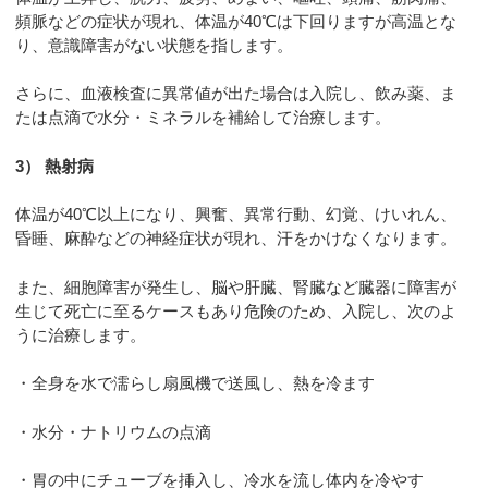
頻脈などの症状が現れ、体温が40℃は下回りますが高温とな
り、意識障害がない状態を指します。
さらに、血液検査に異常値が出た場合は入院し、飲み薬、ま
たは点滴で水分・ミネラルを補給して治療します。
3） 熱射病
体温が40℃以上になり、興奮、異常行動、幻覚、けいれん、
昏睡、麻酔などの神経症状が現れ、汗をかけなくなります。
また、細胞障害が発生し、脳や肝臓、腎臓など臓器に障害が
生じて死亡に至るケースもあり危険のため、入院し、次のよ
うに治療します。
・全身を水で濡らし扇風機で送風し、熱を冷ます
・水分・ナトリウムの点滴
・胃の中にチューブを挿入し、冷水を流し体内を冷やす