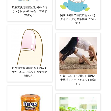
気管支炎は病院だと何科？行
くべき目安や行かないで治す
方法も！
突発性発疹で病院に行くべき
タイミングと血液検査につい
て！
爪水虫で皮膚科に行くのが恥
ずかしい方に必見のおすすめ
対処法！
妊娠中のこむら返りの原因と
予防法！メディキュットは効
く？