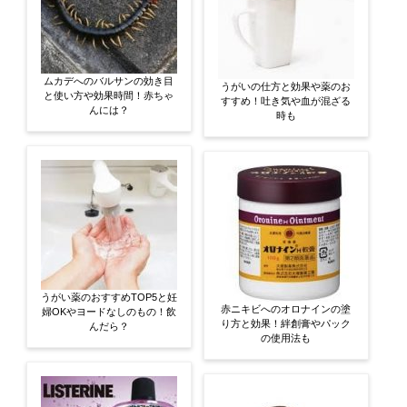
ムカデへのバルサンの効き目
うがいの仕方と効果や薬のお
と使い方や効果時間！赤ちゃ
すすめ！吐き気や血が混ざる
んには？
時も
うがい薬のおすすめTOP5と妊
赤ニキビへのオロナインの塗
婦OKやヨードなしのもの！飲
り方と効果！絆創膏やパック
んだら？
の使用法も