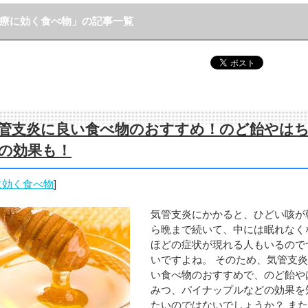
療に効く食べ物」の記事一覧
管支炎に良い食べ物のおすすめ！のど飴やは
の効果も！
に効く食べ物
]
気管支炎にかかると、ひどい咳が
ら晩まで続いて、中には眠れなく
ほどの症状が現れる人もいるので
いですよね。 そのため、気管支
い食べ物のおすすめで、のど飴や
みつ、パイナップルなどの効果を
たいのではないでしょうか？ ま