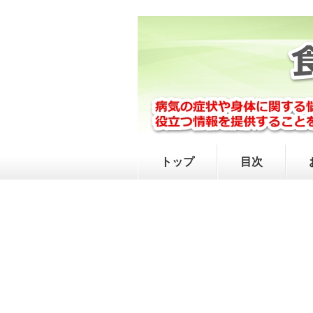
トップ
目次