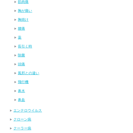
筋肉痛
胸が痛い
胸焼け
腰痛
薬
長引く時
除菌
頭痛
風邪との違い
飛行機
鼻水
鼻血
エンテロウイルス
クローン病
クーラー病