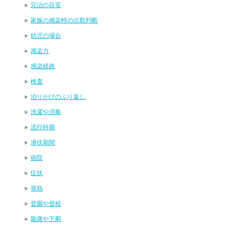
完治の目安
家族の感染時の出勤判断
幼児の場合
感染力
感染経路
検査
治りかけのぶり返し
洗濯や消毒
流行時期
潜伏期間
病院
症状
発熱
登園や登校
腹痛や下痢