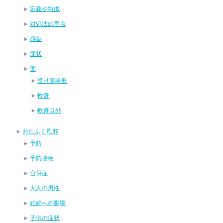
定義や特徴
対処法の盲点
感染
症状
薬
塗り薬全般
軟膏
軟膏以外
おたふく風邪
予防
予防接種
合併症
大人の男性
妊婦への影響
子供の症状