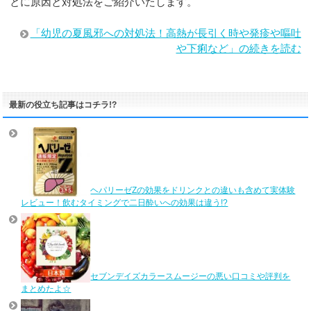
とに原因と対処法をご紹介いたします。
「幼児の夏風邪への対処法！高熱が長引く時や発疹や嘔吐
や下痢など」の続きを読む
最新の役立ち記事はコチラ!?
ヘパリーゼZの効果をドリンクとの違いも含めて実体験
レビュー！飲むタイミングで二日酔いへの効果は違う!?
セブンデイズカラースムージーの悪い口コミや評判を
まとめたよ☆