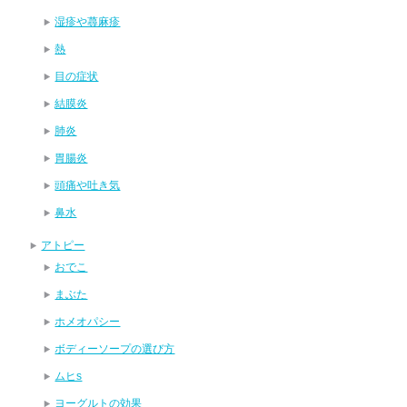
湿疹や蕁麻疹
熱
目の症状
結膜炎
肺炎
胃腸炎
頭痛や吐き気
鼻水
アトピー
おでこ
まぶた
ホメオパシー
ボディーソープの選び方
ムヒs
ヨーグルトの効果