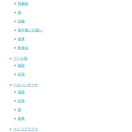
蕁麻疹
薬
頭痛
食中毒との違い
食事
飲食店
プール熱
感染
症状
ヘルパンギーナ
感染
症状
薬
食事
マイコプラズマ