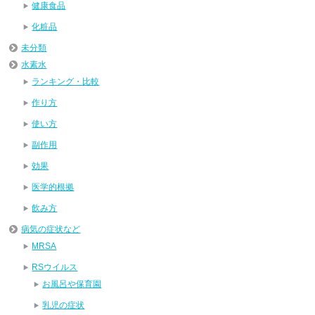
健康食品
化粧品
未分類
水素水
ランキング・比較
作り方
使い方
副作用
効果
医学的根拠
飲み方
病気の症状など
MRSA
RSウイルス
お風呂や保育園
乳児の症状