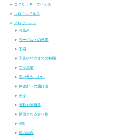
コクサッキーウイルス
コロナウイルス
ノロウイルス
お風呂
ヨーグルトの効果
下痢
予兆や発症までの時間
二次感染
便の色やにおい
保健所への届け出
免疫
出勤や診断書
原因となる食べ物
嘔吐
夏の場合