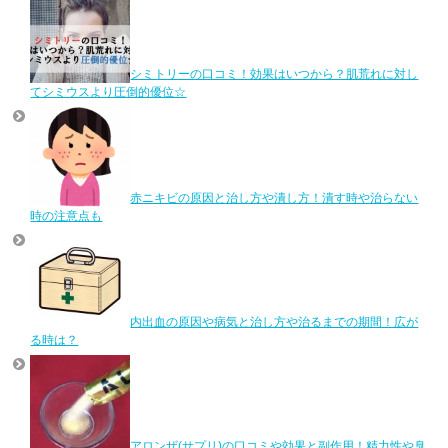
シミトリーの口コミ！効果はいつから？肌荒れに対し
てシミウスより圧倒的優位☆
赤ニキビの原因と治し方や潰し方！潰す時や治らない
時の注意点も
内出血の原因や病気と治し方や治るまでの期間！広が
る時は？
アロンザ(サプリ)の口コミや効果と副作用！精力性や臭