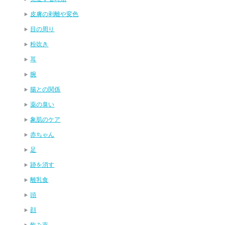
皮膚の剥離や変色
目の周り
粉吹き
耳
腕
腸との関係
薬の臭い
象肌のケア
赤ちゃん
足
跡を消す
離乳食
頭
顔
飲み薬