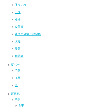
伴う症状
口臭
妊婦
改善策
残便感や痔との関係
漢方
種類
高齢者
夏バテ
予防
症状
薬
夏風邪
予防
食事