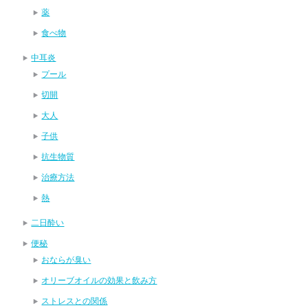
薬
食べ物
中耳炎
プール
切開
大人
子供
抗生物質
治療方法
熱
二日酔い
便秘
おならが臭い
オリーブオイルの効果と飲み方
ストレスとの関係