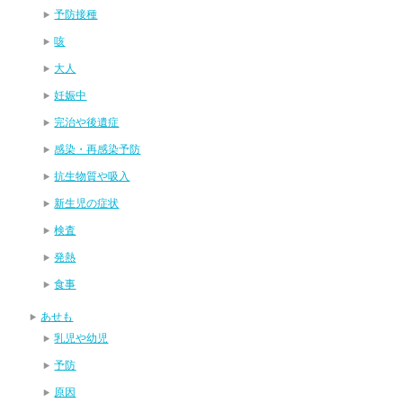
予防接種
咳
大人
妊娠中
完治や後遺症
感染・再感染予防
抗生物質や吸入
新生児の症状
検査
発熱
食事
あせも
乳児や幼児
予防
原因