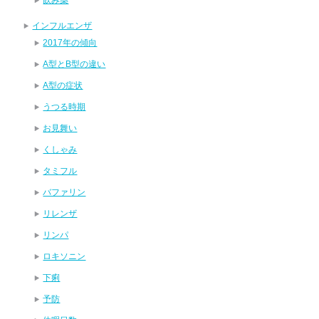
インフルエンザ
2017年の傾向
A型とB型の違い
A型の症状
うつる時期
お見舞い
くしゃみ
タミフル
バファリン
リレンザ
リンパ
ロキソニン
下痢
予防