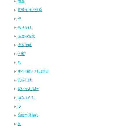
検査
気管支炎の併発
汗
治りかけ
温度や湿度
濃厚接触
点滴
熱
生存期間と排出期間
異常行動
疑いがある時
病み上がり
痰
発症の見極め
目