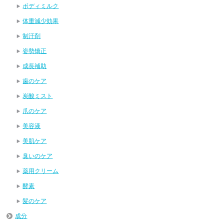
ボディミルク
体重減少効果
制汗剤
姿勢矯正
成長補助
歯のケア
炭酸ミスト
爪のケア
美容液
美肌ケア
臭いのケア
薬用クリーム
酵素
髪のケア
成分