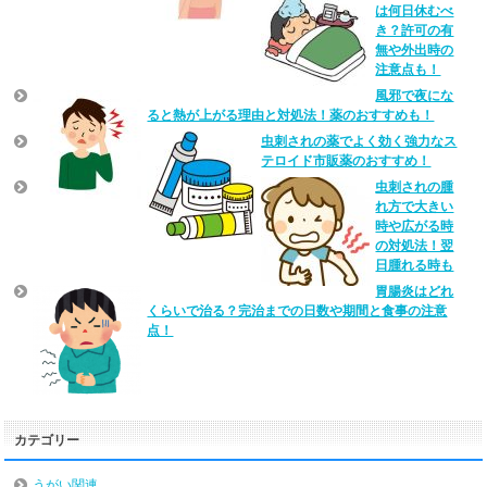
は何日休むべ
き？許可の有
無や外出時の
注意点も！
風邪で夜にな
ると熱が上がる理由と対処法！薬のおすすめも！
虫刺されの薬でよく効く強力なス
テロイド市販薬のおすすめ！
虫刺されの腫
れ方で大きい
時や広がる時
の対処法！翌
日腫れる時も
胃腸炎はどれ
くらいで治る？完治までの日数や期間と食事の注意
点！
カテゴリー
うがい関連