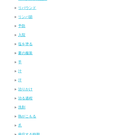
リバウンド
リンパ節
予防
入院
塩を塗る
夏の服装
手
汁
汗
治りかけ
治る過程
洗剤
熱がこもる
爪
発症する時期