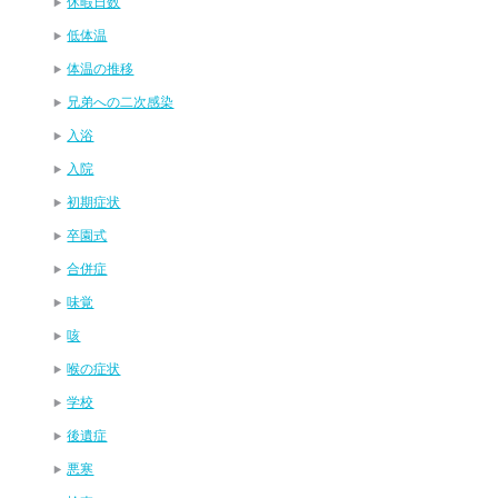
休暇日数
低体温
体温の推移
兄弟への二次感染
入浴
入院
初期症状
卒園式
合併症
味覚
咳
喉の症状
学校
後遺症
悪寒