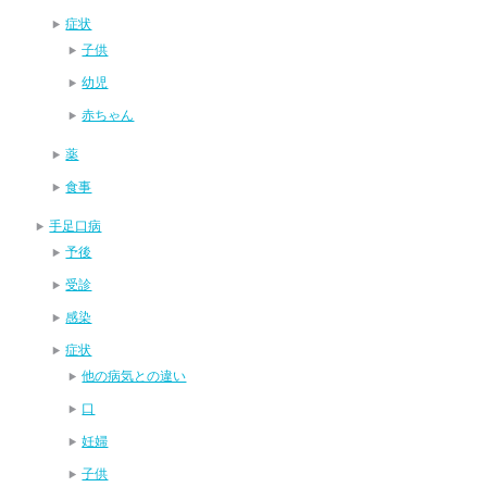
症状
子供
幼児
赤ちゃん
薬
食事
手足口病
予後
受診
感染
症状
他の病気との違い
口
妊婦
子供