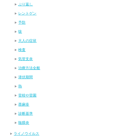
ぶり返し
レントゲン
予防
咳
大人の症状
検査
気管支炎
治療方法全般
潜伏期間
熱
登校や登園
蕁麻疹
診断基準
髄膜炎
ライノウイルス