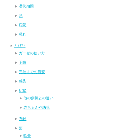
潜伏期間
熱
病院
腫れ
とびひ
ガーゼの使い方
予防
完治までの目安
感染
症状
他の病気との違い
赤ちゃんや幼児
石鹸
薬
軟膏