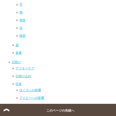
手
熱
発疹
目
陰部
薬
食事
日焼け
アフターケア
日焼け止め
症状
ほくろへの影響
アトピーへの影響
ニキビへの影響
このページの先頭へ
唇