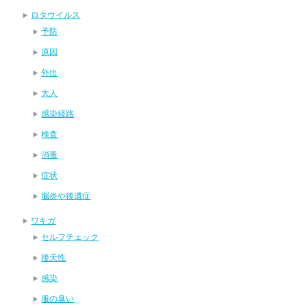
ロタウイルス
予防
原因
外出
大人
感染経路
検査
消毒
症状
脳炎や後遺症
ワキガ
セルフチェック
後天性
感染
服の臭い