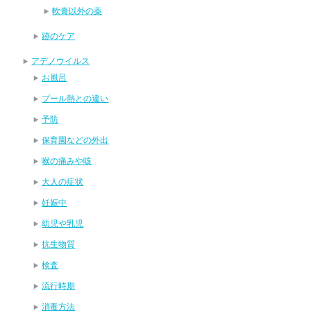
軟膏以外の薬
跡のケア
アデノウイルス
お風呂
プール熱との違い
予防
保育園などの外出
喉の痛みや咳
大人の症状
妊娠中
幼児や乳児
抗生物質
検査
流行時期
消毒方法