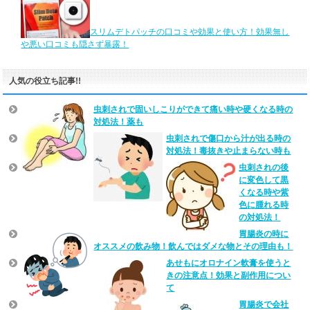
スリムデトパッチの口コミや効果と使い方！効果無し
や悪い口コミも隠さず暴露！
人気の役立ち記事!!
虫刺されで固いしこりができて痛い時や硬くなる時の
対処法！薬も
虫刺されで傷口から汁が出る時の
対処法！毒抜きや止まらない時も
虫刺されの後
に変色して黒
くなる時や紫
色に腫れる時
の対処法！
胃腸炎の時に
オススメの飲み物！飲んではダメな物とその理由も！
あせもにオロナイン軟膏を使うと
きの注意点！効果と副作用につい
て
胃腸炎で会社