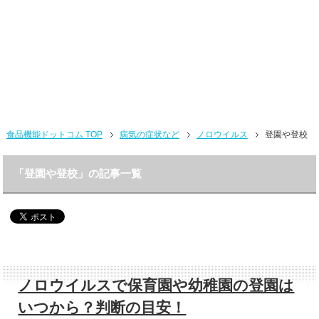
食品機能ドットコム TOP
病気の症状など
ノロウイルス
登園や登校
「登園や登校」の記事一覧
ノロウイルスで保育園や幼稚園の登園は
いつから？判断の目安！