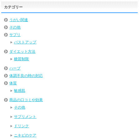
カテゴリー
うがい関連
その他
サプリ
バストアップ
ダイエット方法
糖質制限
ハーブ
体調不良の時の対応
体質
敏感肌
商品の口コミや効果
その他
サプリメント
ドリンク
ニキビのケア