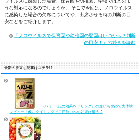
ウイルスに感染した場合、保育園や幼稚園、学校ではどのよ
うな対応になるのでしょうか。 そこで今回は、ノロウイルス
に感染した場合の欠席についてや、出席させる時の判断の目
安などをご紹介します。
「ノロウイルスで保育園や幼稚園の登園はいつから？判断
の目安！」の続きを読む
最新の役立ち記事はコチラ!?
ヘパリーゼZの効果をドリンクとの違いも含めて実体験
レビュー！飲むタイミングで二日酔いへの効果は違う!?