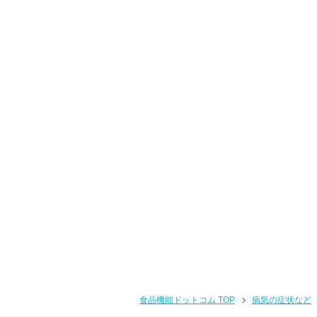
食品機能ドットコム TOP
病気の症状など