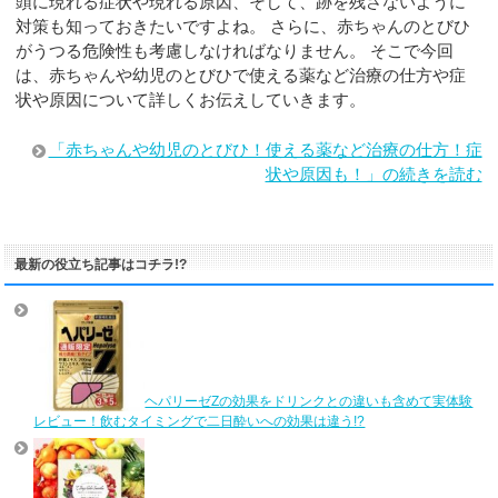
頭に現れる症状や現れる原因、そして、跡を残さないように
対策も知っておきたいですよね。 さらに、赤ちゃんのとびひ
がうつる危険性も考慮しなければなりません。 そこで今回
は、赤ちゃんや幼児のとびひで使える薬など治療の仕方や症
状や原因について詳しくお伝えしていきます。
「赤ちゃんや幼児のとびひ！使える薬など治療の仕方！症
状や原因も！」の続きを読む
最新の役立ち記事はコチラ!?
ヘパリーゼZの効果をドリンクとの違いも含めて実体験
レビュー！飲むタイミングで二日酔いへの効果は違う!?