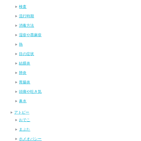
検査
流行時期
消毒方法
湿疹や蕁麻疹
熱
目の症状
結膜炎
肺炎
胃腸炎
頭痛や吐き気
鼻水
アトピー
おでこ
まぶた
ホメオパシー