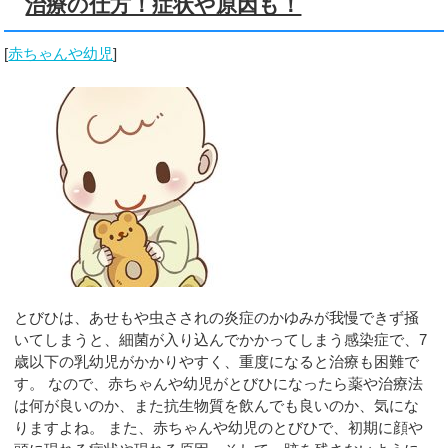
治療の仕方！症状や原因も！
[
赤ちゃんや幼児
]
とびひは、あせもや虫さされの炎症のかゆみが我慢できず掻
いてしまうと、細菌が入り込んでかかってしまう感染症で、7
歳以下の乳幼児がかかりやすく、重度になると治療も困難で
す。 なので、赤ちゃんや幼児がとびひになったら薬や治療法
は何が良いのか、また抗生物質を飲んでも良いのか、気にな
りますよね。 また、赤ちゃんや幼児のとびひで、初期に顔や