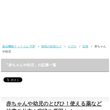
食品機能ドットコム TOP
病気の症状など
とびひ
症状
赤ちゃん
や幼児
「赤ちゃんや幼児」の記事一覧
赤ちゃんや幼児のとびひ！使える薬など