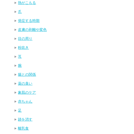
熱がこもる
爪
発症する時期
皮膚の剥離や変色
目の周り
粉吹き
耳
腕
腸との関係
薬の臭い
象肌のケア
赤ちゃん
足
跡を消す
離乳食