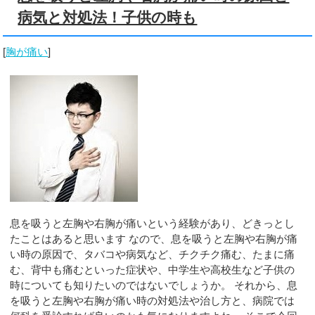
病気と対処法！子供の時も
[
胸が痛い
]
息を吸うと左胸や右胸が痛いという経験があり、どきっとし
たことはあると思います なので、息を吸うと左胸や右胸が痛
い時の原因で、タバコや病気など、チクチク痛む、たまに痛
む、背中も痛むといった症状や、中学生や高校生など子供の
時についても知りたいのではないでしょうか。 それから、息
を吸うと左胸や右胸が痛い時の対処法や治し方と、病院では