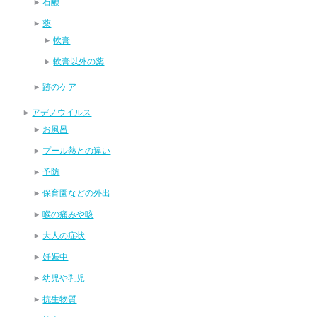
石鹸
薬
軟膏
軟膏以外の薬
跡のケア
アデノウイルス
お風呂
プール熱との違い
予防
保育園などの外出
喉の痛みや咳
大人の症状
妊娠中
幼児や乳児
抗生物質