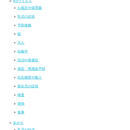
RSウイルス
お風呂や保育園
乳児の症状
予防接種
咳
大人
妊娠中
完治や後遺症
感染・再感染予防
抗生物質や吸入
新生児の症状
検査
発熱
食事
あせも
乳児や幼児