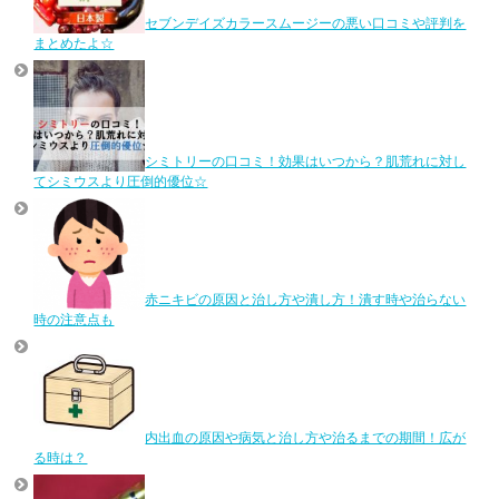
セブンデイズカラースムージーの悪い口コミや評判を
まとめたよ☆
シミトリーの口コミ！効果はいつから？肌荒れに対し
てシミウスより圧倒的優位☆
赤ニキビの原因と治し方や潰し方！潰す時や治らない
時の注意点も
内出血の原因や病気と治し方や治るまでの期間！広が
る時は？