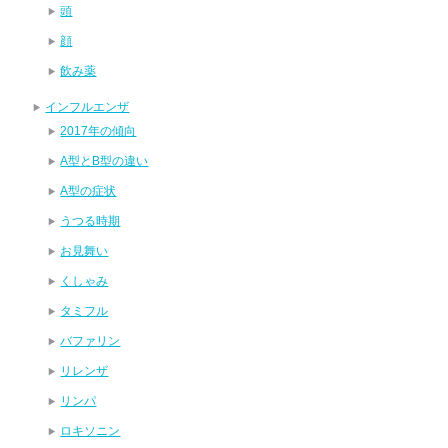
頭
顔
飲み薬
インフルエンザ
2017年の傾向
A型とB型の違い
A型の症状
うつる時期
お見舞い
くしゃみ
タミフル
バファリン
リレンザ
リンパ
ロキソニン