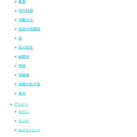
検査
流行時期
消毒方法
湿疹や蕁麻疹
熱
目の症状
結膜炎
肺炎
胃腸炎
頭痛や吐き気
鼻水
アトピー
おでこ
まぶた
ホメオパシー