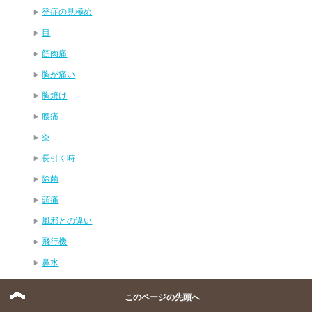
発症の見極め
目
筋肉痛
胸が痛い
胸焼け
腰痛
薬
長引く時
除菌
頭痛
風邪との違い
飛行機
鼻水
鼻血
このページの先頭へ
エンテロウイルス