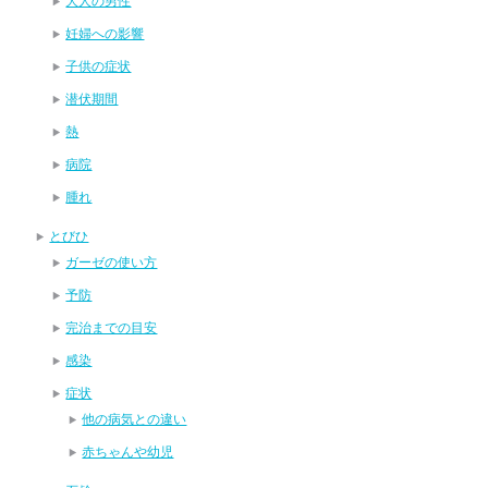
大人の男性
妊婦への影響
子供の症状
潜伏期間
熱
病院
腫れ
とびひ
ガーゼの使い方
予防
完治までの目安
感染
症状
他の病気との違い
赤ちゃんや幼児