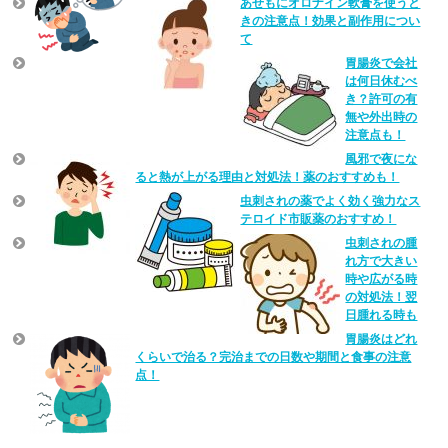
あせもにオロナイン軟膏を使うと
きの注意点！効果と副作用につい
て
胃腸炎で会社
は何日休むべ
き？許可の有
無や外出時の
注意点も！
風邪で夜にな
ると熱が上がる理由と対処法！薬のおすすめも！
虫刺されの薬でよく効く強力なス
テロイド市販薬のおすすめ！
虫刺されの腫
れ方で大きい
時や広がる時
の対処法！翌
日腫れる時も
胃腸炎はどれ
くらいで治る？完治までの日数や期間と食事の注意
点！