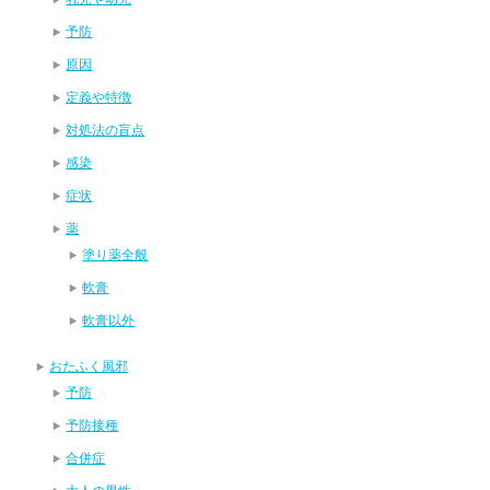
予防
原因
定義や特徴
対処法の盲点
感染
症状
薬
塗り薬全般
軟膏
軟膏以外
おたふく風邪
予防
予防接種
合併症