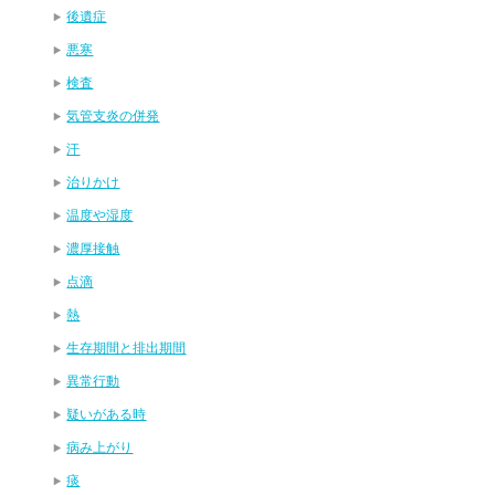
後遺症
悪寒
検査
気管支炎の併発
汗
治りかけ
温度や湿度
濃厚接触
点滴
熱
生存期間と排出期間
異常行動
疑いがある時
病み上がり
痰