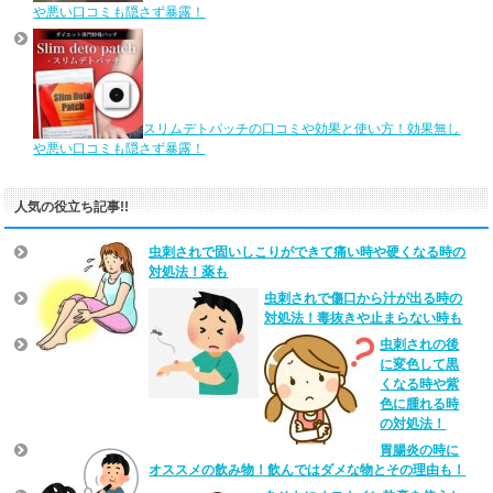
や悪い口コミも隠さず暴露！
スリムデトパッチの口コミや効果と使い方！効果無し
や悪い口コミも隠さず暴露！
人気の役立ち記事!!
虫刺されで固いしこりができて痛い時や硬くなる時の
対処法！薬も
虫刺されで傷口から汁が出る時の
対処法！毒抜きや止まらない時も
虫刺されの後
に変色して黒
くなる時や紫
色に腫れる時
の対処法！
胃腸炎の時に
オススメの飲み物！飲んではダメな物とその理由も！