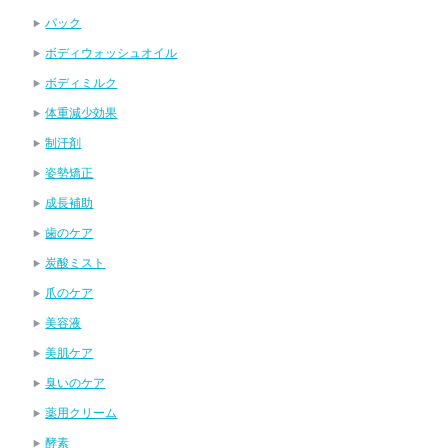
パック
ボディウォッシュオイル
ボディミルク
体重減少効果
制汗剤
姿勢矯正
成長補助
歯のケア
炭酸ミスト
爪のケア
美容液
美肌ケア
臭いのケア
薬用クリーム
酵素