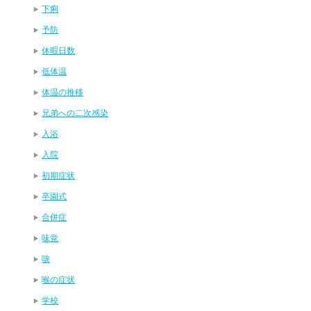
下痢
予防
休暇日数
低体温
体温の推移
兄弟への二次感染
入浴
入院
初期症状
卒園式
合併症
味覚
咳
喉の症状
学校