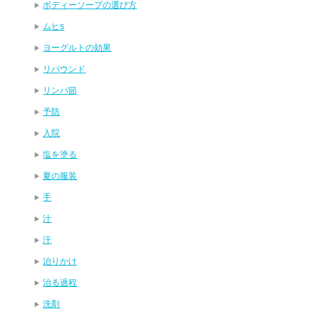
ボディーソープの選び方
ムヒs
ヨーグルトの効果
リバウンド
リンパ節
予防
入院
塩を塗る
夏の服装
手
汁
汗
治りかけ
治る過程
洗剤