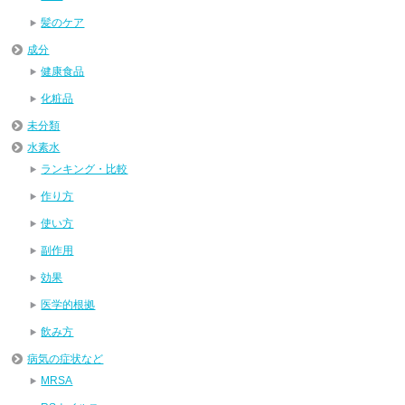
髪のケア
成分
健康食品
化粧品
未分類
水素水
ランキング・比較
作り方
使い方
副作用
効果
医学的根拠
飲み方
病気の症状など
MRSA