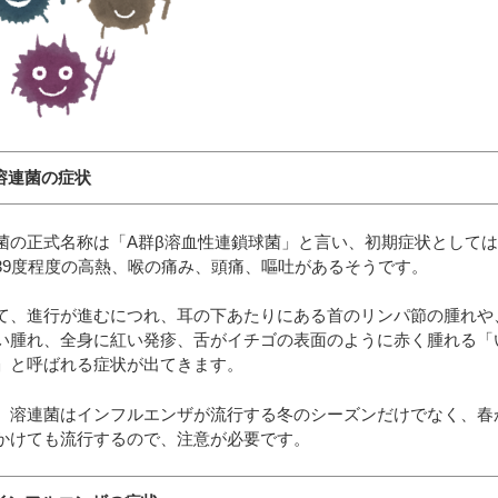
溶連菌の症状
菌の正式名称は「A群β溶血性連鎖球菌」と言い、初期症状としては
39度程度の高熱、喉の痛み、頭痛、嘔吐があるそうです。
て、進行が進むにつれ、耳の下あたりにある首のリンパ節の腫れや
い腫れ、全身に紅い発疹、舌がイチゴの表面のように赤く腫れる「
」と呼ばれる症状が出てきます。
、溶連菌はインフルエンザが流行する冬のシーズンだけでなく、春
かけても流行するので、注意が必要です。