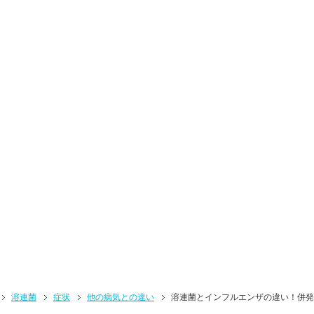
溶連菌
症状
他の病気との違い
溶連菌とインフルエンザの違い！併発