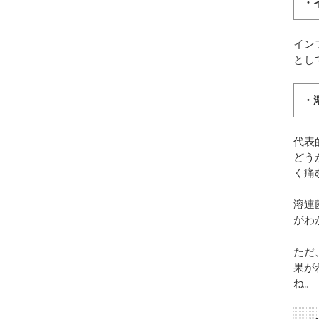
・
イン
とし
・
代表
どう
く痛
溶連
がわ
ただ
果が
ね。