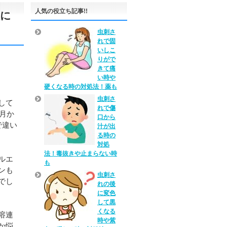
人気の役立ち記事!!
種に
虫刺さ
れで固
いしこ
りがで
きて痛
い時や
硬くなる時の対処法！薬も
虫刺さ
して
れで傷
1月か
口から
で違い
汁が出
る時の
対処
法！毒抜きや止まらない時
ルエ
も
ンも
虫刺さ
でし
れの後
に変色
して黒
くなる
溶連
時や紫
か悩