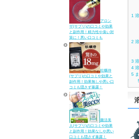
1
溶
アロン
ザ(サプリ)の口コミや効果
と副作用！精力性や臭い対
策に！悪い口コミも
2
溶
3
溶
4
溶
牡蠣侍
5
ま
(サプリ)の口コミや効果と
副作用！効果無しや悪い口
コミも隠さず暴露！
菌活美
人(サプリ)の口コミや効果
と副作用！効果なしや悪い
口コミも隠さず暴露！