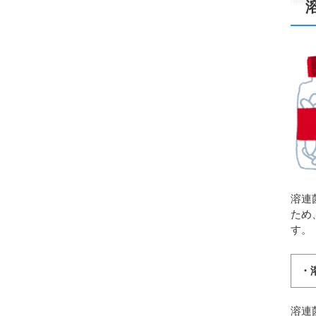
溶連
ため
す。
・
溶連