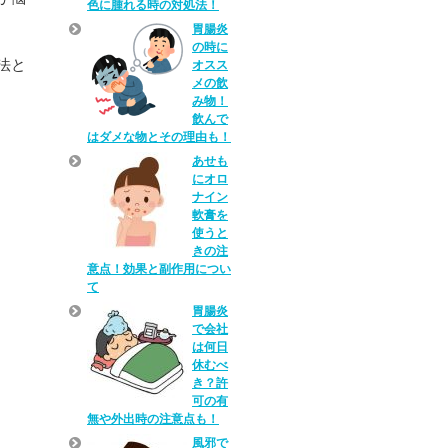
色に腫れる時の対処法！
胃腸炎
の時に
法と
オスス
メの飲
み物！
飲んで
はダメな物とその理由も！
あせも
にオロ
ナイン
軟膏を
使うと
きの注
意点！効果と副作用につい
て
胃腸炎
で会社
は何日
休むべ
き？許
可の有
無や外出時の注意点も！
風邪で