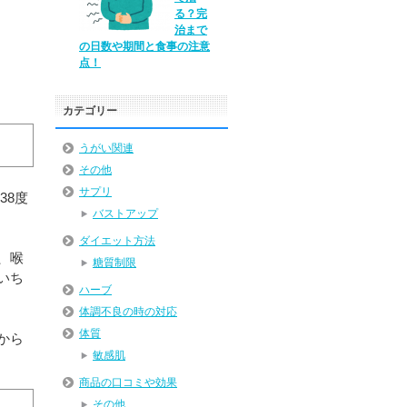
る？完
治まで
の日数や期間と食事の注意
点！
カテゴリー
うがい関連
その他
サプリ
38度
バストアップ
ダイエット方法
、喉
糖質制限
いち
ハーブ
体調不良の時の対応
体質
から
敏感肌
商品の口コミや効果
その他