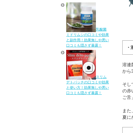
乳酸菌
ミドリムシの口コミや効果
と副作用！効果無しや悪い
口コミも隠さず暴露！
・
溶連
から
スリム
デトパッチの口コミや効果
そし
と使い方！効果無しや悪い
の赤
口コミも隠さず暴露！
ご舌
また
夏に