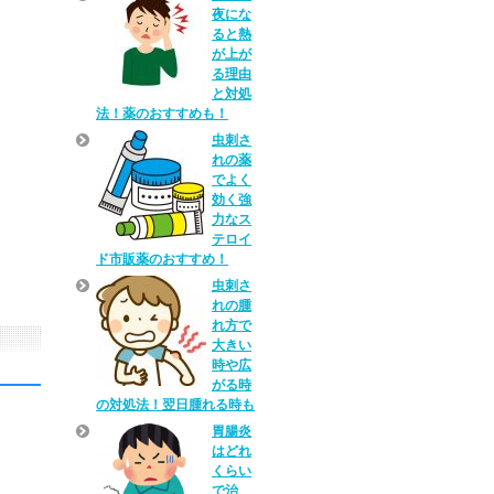
夜にな
ると熱
が上が
る理由
と対処
法！薬のおすすめも！
虫刺さ
れの薬
でよく
効く強
力なス
テロイ
ド市販薬のおすすめ！
虫刺さ
れの腫
れ方で
大きい
時や広
がる時
の対処法！翌日腫れる時も
胃腸炎
はどれ
くらい
で治