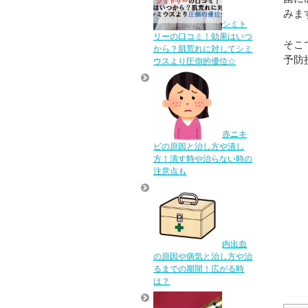
みま
シミト
リーの口コミ！効果はいつ
そこ
から？肌荒れに対してシミ
予防
ウスより圧倒的優位☆
赤ニキ
ビの原因と治し方や潰し
方！潰す時や治らない時の
注意点も
内出血
の原因や病気と治し方や治
るまでの期間！広がる時
は？