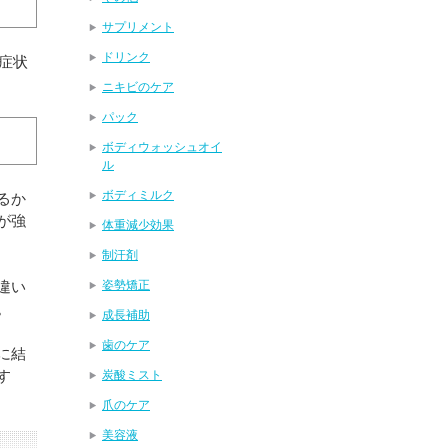
サプリメント
ドリンク
症状
ニキビのケア
パック
ボディウォッシュオイ
ル
ボディミルク
るか
が強
体重減少効果
制汗剤
違い
姿勢矯正
。
成長補助
歯のケア
に結
す
炭酸ミスト
爪のケア
美容液