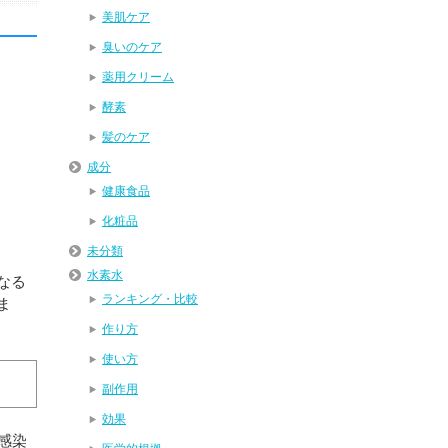
美肌ケア
臭いのケア
薬用クリーム
酵素
髪のケア
成分
健康食品
化粧品
未分類
水素水
なる
ランキング・比較
ま
作り方
使い方
副作用
効果
感染