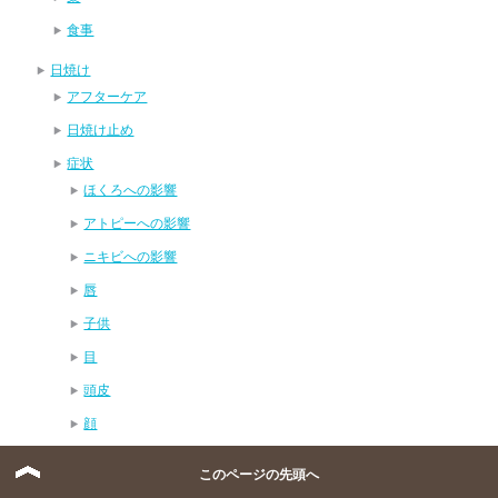
食事
日焼け
アフターケア
日焼け止め
症状
ほくろへの影響
アトピーへの影響
ニキビへの影響
唇
子供
目
頭皮
顔
薬
このページの先頭へ