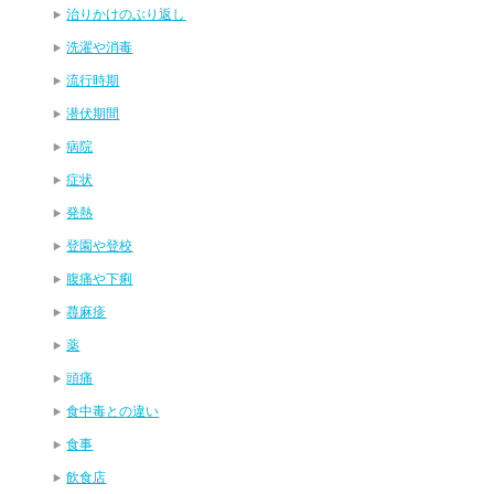
治りかけのぶり返し
洗濯や消毒
流行時期
潜伏期間
病院
症状
発熱
登園や登校
腹痛や下痢
蕁麻疹
薬
頭痛
食中毒との違い
食事
飲食店