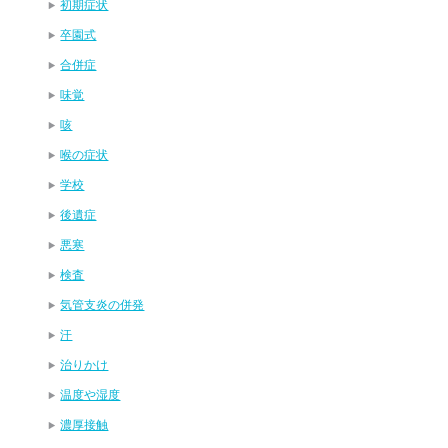
初期症状
卒園式
合併症
味覚
咳
喉の症状
学校
後遺症
悪寒
検査
気管支炎の併発
汗
治りかけ
温度や湿度
濃厚接触