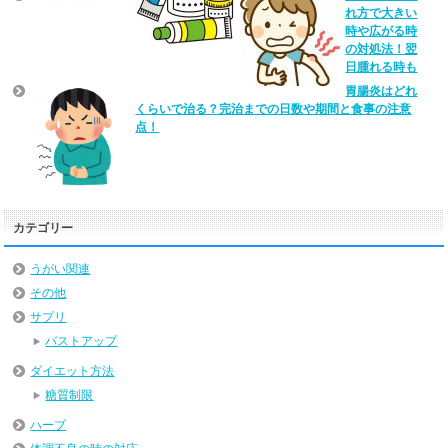
れ方で大きい
時や広がる時
の対処法！翌
日腫れる時も
胃腸炎はどれ
くらいで治る？完治までの日数や期間と食事の注意
点！
カテゴリー
うがい関連
その他
サプリ
バストアップ
ダイエット方法
糖質制限
ハーブ