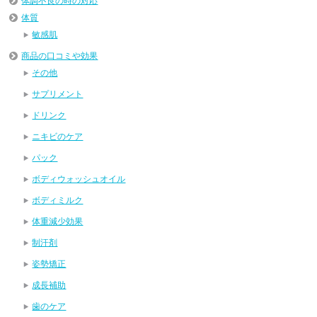
体調不良の時の対応
体質
敏感肌
商品の口コミや効果
その他
サプリメント
ドリンク
ニキビのケア
パック
ボディウォッシュオイル
ボディミルク
体重減少効果
制汗剤
姿勢矯正
成長補助
歯のケア