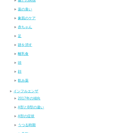
腸との関係
薬の臭い
象肌のケア
赤ちゃん
足
跡を消す
離乳食
頭
顔
飲み薬
インフルエンザ
2017年の傾向
A型とB型の違い
A型の症状
うつる時期