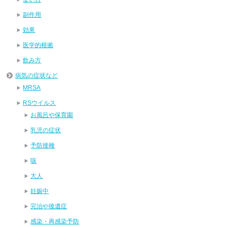
副作用
効果
医学的根拠
飲み方
病気の症状など
MRSA
RSウイルス
お風呂や保育園
乳児の症状
予防接種
咳
大人
妊娠中
完治や後遺症
感染・再感染予防