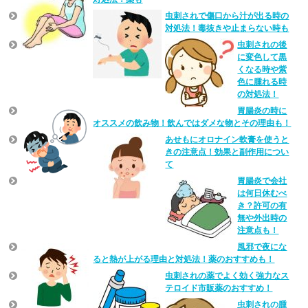
虫刺されで傷口から汁が出る時の
対処法！毒抜きや止まらない時も
虫刺されの後
に変色して黒
くなる時や紫
色に腫れる時
の対処法！
胃腸炎の時に
オススメの飲み物！飲んではダメな物とその理由も！
あせもにオロナイン軟膏を使うと
きの注意点！効果と副作用につい
て
胃腸炎で会社
は何日休むべ
き？許可の有
無や外出時の
注意点も！
風邪で夜にな
ると熱が上がる理由と対処法！薬のおすすめも！
虫刺されの薬でよく効く強力なス
テロイド市販薬のおすすめ！
虫刺されの腫