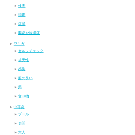
検査
消毒
症状
脳炎や後遺症
ワキガ
セルフチェック
後天性
感染
服の臭い
薬
食べ物
中耳炎
プール
切開
大人