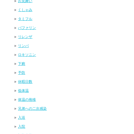
お見舞い
くしゃみ
タミフル
バファリン
リレンザ
リンパ
ロキソニン
下痢
予防
休暇日数
低体温
体温の推移
兄弟への二次感染
入浴
入院