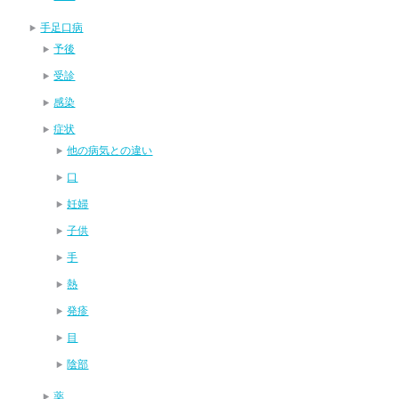
手足口病
予後
受診
感染
症状
他の病気との違い
口
妊婦
子供
手
熱
発疹
目
陰部
薬