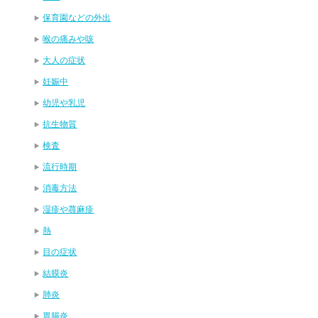
保育園などの外出
喉の痛みや咳
大人の症状
妊娠中
幼児や乳児
抗生物質
検査
流行時期
消毒方法
湿疹や蕁麻疹
熱
目の症状
結膜炎
肺炎
胃腸炎