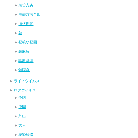
気管支炎
治療方法全般
潜伏期間
熱
登校や登園
蕁麻疹
診断基準
髄膜炎
ライノウイルス
ロタウイルス
予防
原因
外出
大人
感染経路