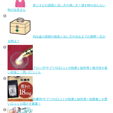
赤ニキビの原因と治し方や潰し方！潰す時や治らない
時の注意点も
内出血の原因や病気と治し方や治るまでの期間！広が
る時は？
アロンザ(サプリ)の口コミや効果と副作用！精力性や臭
い対策に！悪い口コミも
牡蠣侍(サプリ)の口コミや効果と副作用！効果無しや悪
い口コミも隠さず暴露！