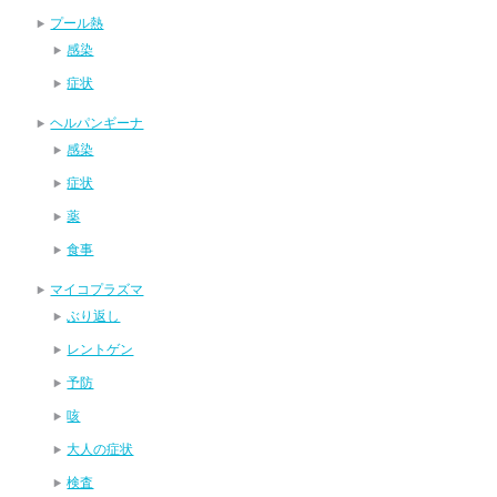
プール熱
感染
症状
ヘルパンギーナ
感染
症状
薬
食事
マイコプラズマ
ぶり返し
レントゲン
予防
咳
大人の症状
検査