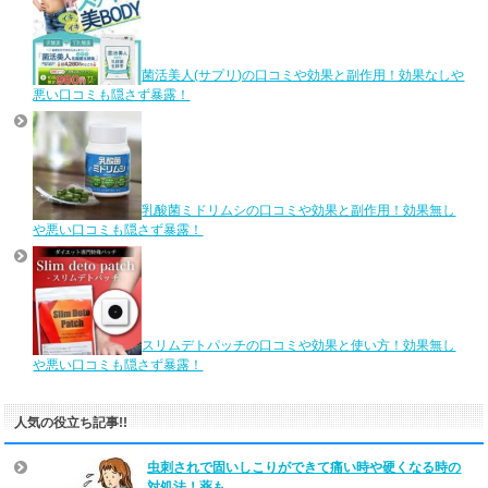
菌活美人(サプリ)の口コミや効果と副作用！効果なしや
悪い口コミも隠さず暴露！
乳酸菌ミドリムシの口コミや効果と副作用！効果無し
や悪い口コミも隠さず暴露！
スリムデトパッチの口コミや効果と使い方！効果無し
や悪い口コミも隠さず暴露！
人気の役立ち記事!!
虫刺されで固いしこりができて痛い時や硬くなる時の
対処法！薬も