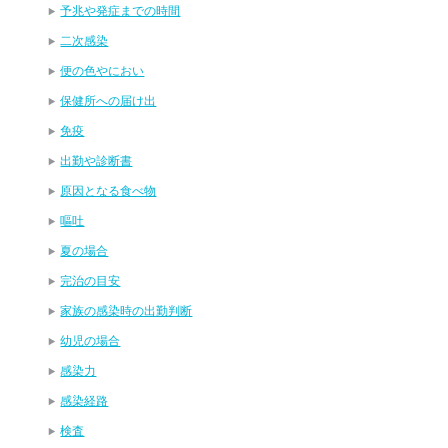
予兆や発症までの時間
二次感染
便の色やにおい
保健所への届け出
免疫
出勤や診断書
原因となる食べ物
嘔吐
夏の場合
完治の目安
家族の感染時の出勤判断
幼児の場合
感染力
感染経路
検査