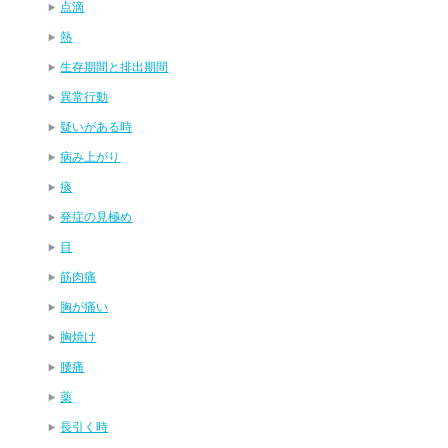
点滴
熱
生存期間と排出期間
異常行動
疑いがある時
病み上がり
痰
発症の見極め
目
筋肉痛
胸が痛い
胸焼け
腰痛
薬
長引く時