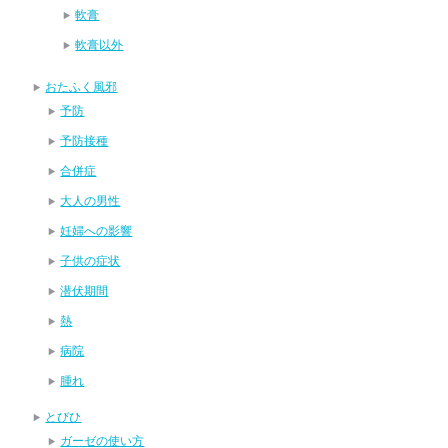
軟膏
軟膏以外
おたふく風邪
予防
予防接種
合併症
大人の男性
妊婦への影響
子供の症状
潜伏期間
熱
病院
腫れ
とびひ
ガーゼの使い方