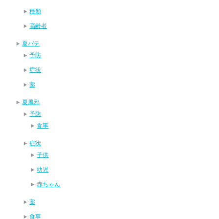
種類
高齢者
夏バテ
予防
症状
薬
夏風邪
予防
食事
症状
子供
幼児
赤ちゃん
薬
食事