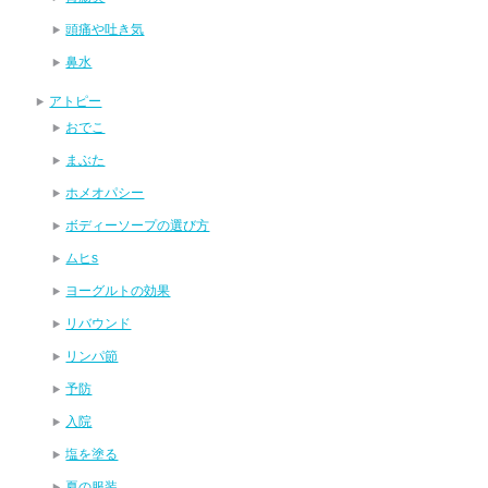
頭痛や吐き気
鼻水
アトピー
おでこ
まぶた
ホメオパシー
ボディーソープの選び方
ムヒs
ヨーグルトの効果
リバウンド
リンパ節
予防
入院
塩を塗る
夏の服装