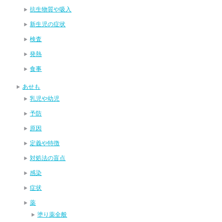
抗生物質や吸入
新生児の症状
検査
発熱
食事
あせも
乳児や幼児
予防
原因
定義や特徴
対処法の盲点
感染
症状
薬
塗り薬全般