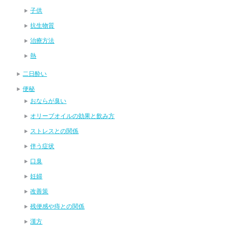
子供
抗生物質
治療方法
熱
二日酔い
便秘
おならが臭い
オリーブオイルの効果と飲み方
ストレスとの関係
伴う症状
口臭
妊婦
改善策
残便感や痔との関係
漢方