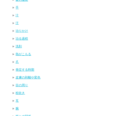
手
汁
汗
治りかけ
治る過程
洗剤
熱がこもる
爪
発症する時期
皮膚の剥離や変色
目の周り
粉吹き
耳
腕