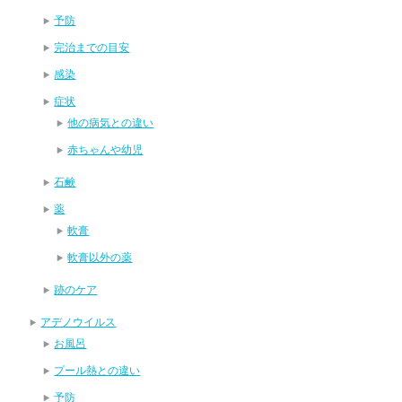
予防
完治までの目安
感染
症状
他の病気との違い
赤ちゃんや幼児
石鹸
薬
軟膏
軟膏以外の薬
跡のケア
アデノウイルス
お風呂
プール熱との違い
予防