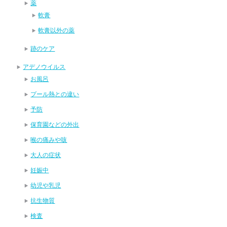
薬
軟膏
軟膏以外の薬
跡のケア
アデノウイルス
お風呂
プール熱との違い
予防
保育園などの外出
喉の痛みや咳
大人の症状
妊娠中
幼児や乳児
抗生物質
検査