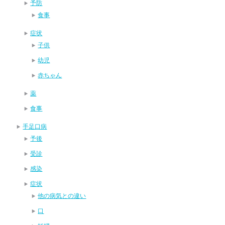
予防
食事
症状
子供
幼児
赤ちゃん
薬
食事
手足口病
予後
受診
感染
症状
他の病気との違い
口