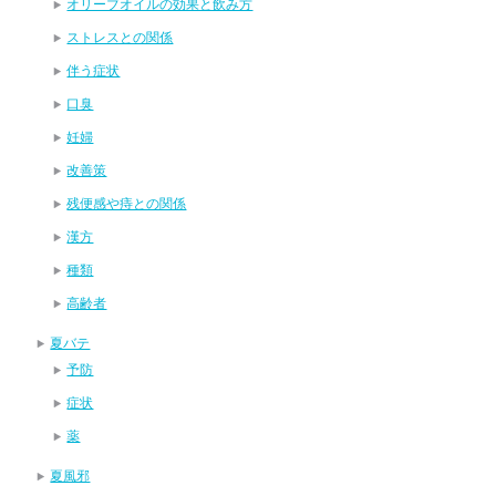
オリーブオイルの効果と飲み方
ストレスとの関係
伴う症状
口臭
妊婦
改善策
残便感や痔との関係
漢方
種類
高齢者
夏バテ
予防
症状
薬
夏風邪