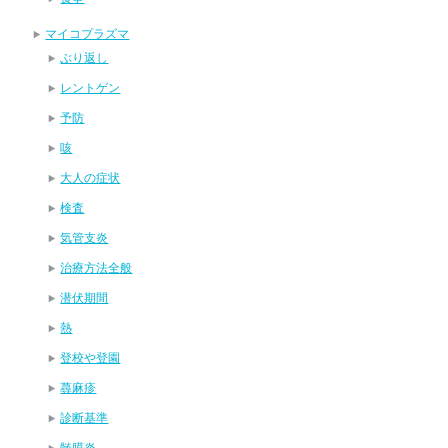
マイコプラズマ
ぶり返し
レントゲン
予防
咳
大人の症状
検査
気管支炎
治療方法全般
潜伏期間
熱
登校や登園
蕁麻疹
診断基準
髄膜炎