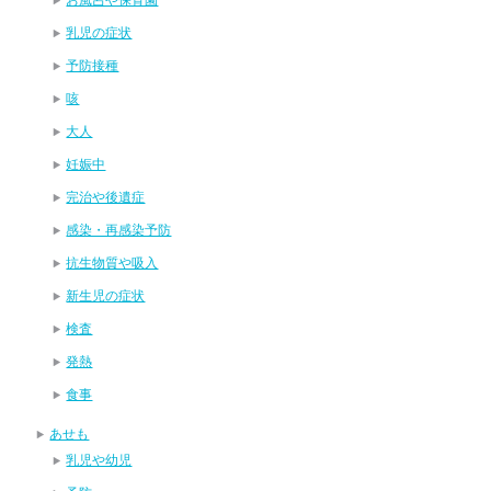
乳児の症状
予防接種
咳
大人
妊娠中
完治や後遺症
感染・再感染予防
抗生物質や吸入
新生児の症状
検査
発熱
食事
あせも
乳児や幼児