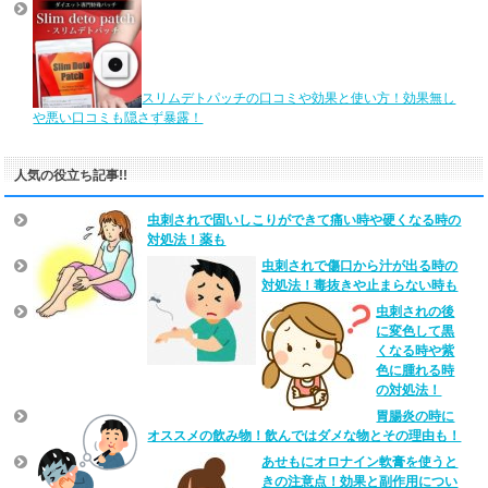
スリムデトパッチの口コミや効果と使い方！効果無し
や悪い口コミも隠さず暴露！
人気の役立ち記事!!
虫刺されで固いしこりができて痛い時や硬くなる時の
対処法！薬も
虫刺されで傷口から汁が出る時の
対処法！毒抜きや止まらない時も
虫刺されの後
に変色して黒
くなる時や紫
色に腫れる時
の対処法！
胃腸炎の時に
オススメの飲み物！飲んではダメな物とその理由も！
あせもにオロナイン軟膏を使うと
きの注意点！効果と副作用につい