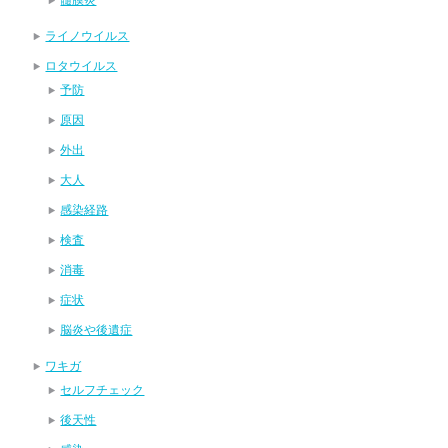
ライノウイルス
ロタウイルス
予防
原因
外出
大人
感染経路
検査
消毒
症状
脳炎や後遺症
ワキガ
セルフチェック
後天性