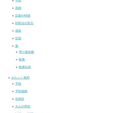
予防
原因
定義や特徴
対処法の盲点
感染
症状
薬
塗り薬全般
軟膏
軟膏以外
おたふく風邪
予防
予防接種
合併症
大人の男性