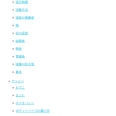
流行時期
消毒方法
湿疹や蕁麻疹
熱
目の症状
結膜炎
肺炎
胃腸炎
頭痛や吐き気
鼻水
アトピー
おでこ
まぶた
ホメオパシー
ボディーソープの選び方