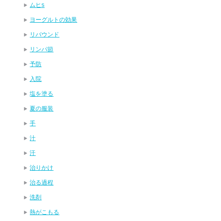
ムヒs
ヨーグルトの効果
リバウンド
リンパ節
予防
入院
塩を塗る
夏の服装
手
汁
汗
治りかけ
治る過程
洗剤
熱がこもる