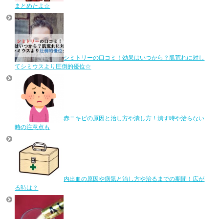
まとめたよ☆
シミトリーの口コミ！効果はいつから？肌荒れに対し
てシミウスより圧倒的優位☆
赤ニキビの原因と治し方や潰し方！潰す時や治らない
時の注意点も
内出血の原因や病気と治し方や治るまでの期間！広が
る時は？