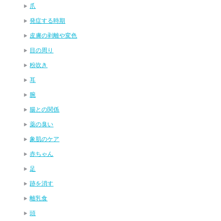
爪
発症する時期
皮膚の剥離や変色
目の周り
粉吹き
耳
腕
腸との関係
薬の臭い
象肌のケア
赤ちゃん
足
跡を消す
離乳食
頭