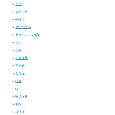
予防
休暇日数
低体温
体温の推移
兄弟への二次感染
入浴
入院
初期症状
卒園式
合併症
味覚
咳
喉の症状
学校
後遺症