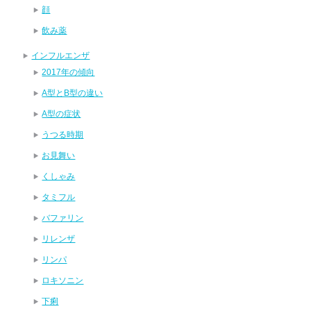
顔
飲み薬
インフルエンザ
2017年の傾向
A型とB型の違い
A型の症状
うつる時期
お見舞い
くしゃみ
タミフル
バファリン
リレンザ
リンパ
ロキソニン
下痢