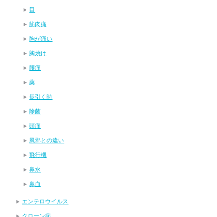
目
筋肉痛
胸が痛い
胸焼け
腰痛
薬
長引く時
除菌
頭痛
風邪との違い
飛行機
鼻水
鼻血
エンテロウイルス
クローン病