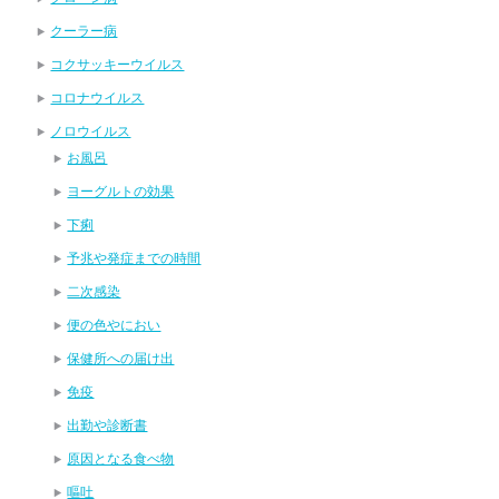
クーラー病
コクサッキーウイルス
コロナウイルス
ノロウイルス
お風呂
ヨーグルトの効果
下痢
予兆や発症までの時間
二次感染
便の色やにおい
保健所への届け出
免疫
出勤や診断書
原因となる食べ物
嘔吐