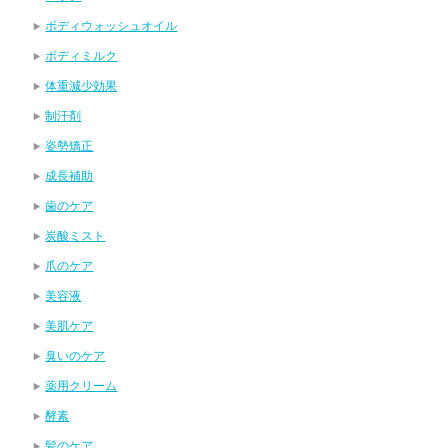
ボディウォッシュオイル
ボディミルク
体重減少効果
制汗剤
姿勢矯正
成長補助
歯のケア
炭酸ミスト
爪のケア
美容液
美肌ケア
臭いのケア
薬用クリーム
酵素
髪のケア