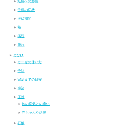
妊婦への影響
子供の症状
潜伏期間
熱
病院
腫れ
とびひ
ガーゼの使い方
予防
完治までの目安
感染
症状
他の病気との違い
赤ちゃんや幼児
石鹸