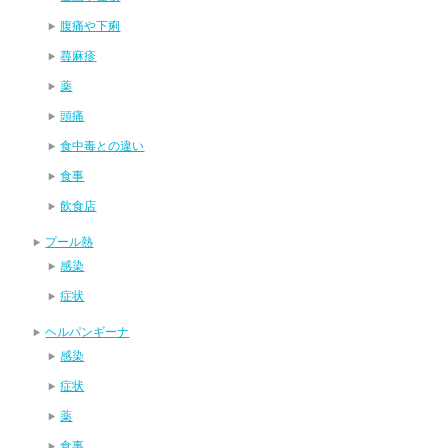
腹痛や下痢
蕁麻疹
薬
頭痛
食中毒との違い
食事
飲食店
プール熱
感染
症状
ヘルパンギーナ
感染
症状
薬
食事