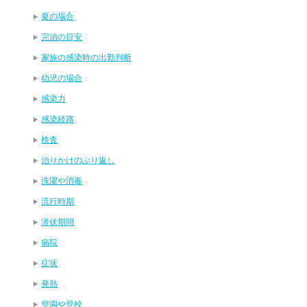
夏の場合
完治の目安
家族の感染時の出勤判断
幼児の場合
感染力
感染経路
検査
治りかけのぶり返し
洗濯や消毒
流行時期
潜伏期間
病院
症状
発熱
登園や登校