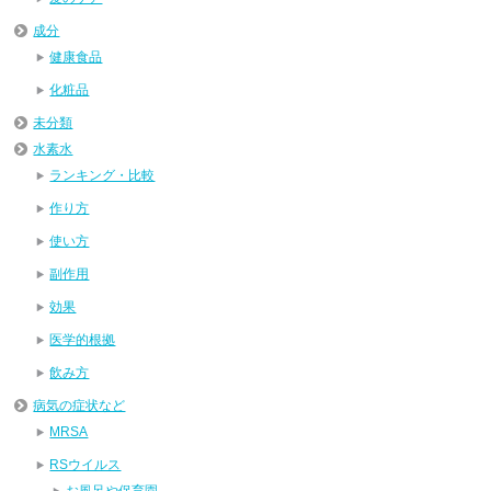
成分
健康食品
化粧品
未分類
水素水
ランキング・比較
作り方
使い方
副作用
効果
医学的根拠
飲み方
病気の症状など
MRSA
RSウイルス
お風呂や保育園