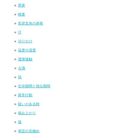
悪寒
検査
気管支炎の併発
汗
治りかけ
温度や湿度
濃厚接触
点滴
熱
生存期間と排出期間
異常行動
疑いがある時
病み上がり
痰
発症の見極め