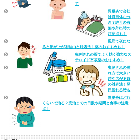
て
胃腸炎で会社
は何日休むべ
き？許可の有
無や外出時の
注意点も！
風邪で夜にな
ると熱が上がる理由と対処法！薬のおすすめも！
虫刺されの薬でよく効く強力なス
テロイド市販薬のおすすめ！
虫刺されの腫
れ方で大きい
時や広がる時
の対処法！翌
日腫れる時も
胃腸炎はどれ
くらいで治る？完治までの日数や期間と食事の注意
点！