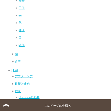
妊婦
子供
手
熱
発疹
目
陰部
薬
食事
日焼け
アフターケア
日焼け止め
症状
ほくろへの影響
アトピーへの影響
このページの先頭へ