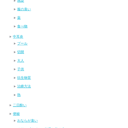
感染
服の臭い
薬
食べ物
中耳炎
プール
切開
大人
子供
抗生物質
治療方法
熱
二日酔い
便秘
おならが臭い