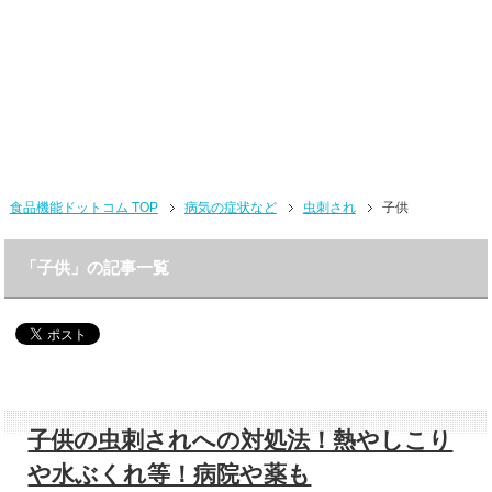
食品機能ドットコム TOP
病気の症状など
虫刺され
子供
「子供」の記事一覧
子供の虫刺されへの対処法！熱やしこり
や水ぶくれ等！病院や薬も