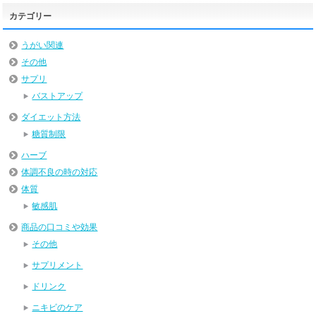
カテゴリー
うがい関連
その他
サプリ
バストアップ
ダイエット方法
糖質制限
ハーブ
体調不良の時の対応
体質
敏感肌
商品の口コミや効果
その他
サプリメント
ドリンク
ニキビのケア