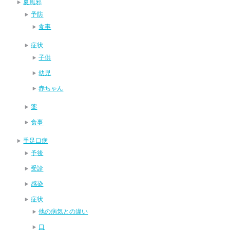
夏風邪
予防
食事
症状
子供
幼児
赤ちゃん
薬
食事
手足口病
予後
受診
感染
症状
他の病気との違い
口