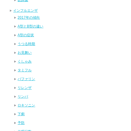
インフルエンザ
2017年の傾向
A型とB型の違い
A型の症状
うつる時期
お見舞い
くしゃみ
タミフル
バファリン
リレンザ
リンパ
ロキソニン
下痢
予防