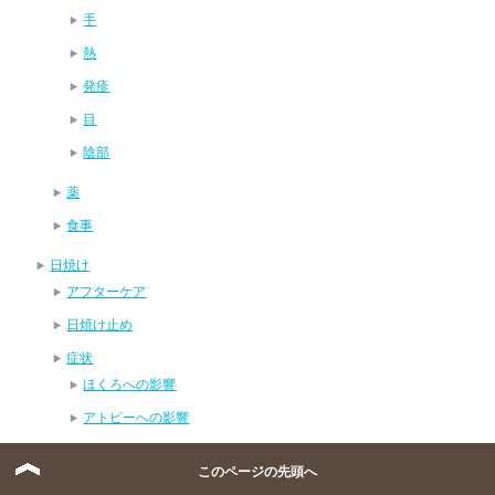
手
熱
発疹
目
陰部
薬
食事
日焼け
アフターケア
日焼け止め
症状
ほくろへの影響
アトピーへの影響
ニキビへの影響
このページの先頭へ
唇