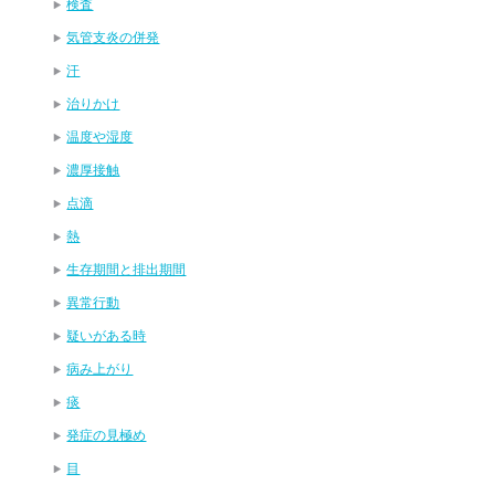
検査
気管支炎の併発
汗
治りかけ
温度や湿度
濃厚接触
点滴
熱
生存期間と排出期間
異常行動
疑いがある時
病み上がり
痰
発症の見極め
目