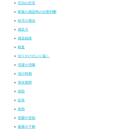
完治の目安
家族の感染時の出勤判断
幼児の場合
感染力
感染経路
検査
治りかけのぶり返し
洗濯や消毒
流行時期
潜伏期間
病院
症状
発熱
登園や登校
腹痛や下痢