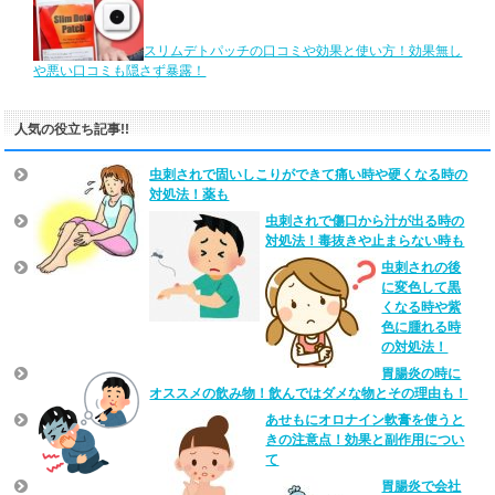
スリムデトパッチの口コミや効果と使い方！効果無し
や悪い口コミも隠さず暴露！
人気の役立ち記事!!
虫刺されで固いしこりができて痛い時や硬くなる時の
対処法！薬も
虫刺されで傷口から汁が出る時の
対処法！毒抜きや止まらない時も
虫刺されの後
に変色して黒
くなる時や紫
色に腫れる時
の対処法！
胃腸炎の時に
オススメの飲み物！飲んではダメな物とその理由も！
あせもにオロナイン軟膏を使うと
きの注意点！効果と副作用につい
て
胃腸炎で会社