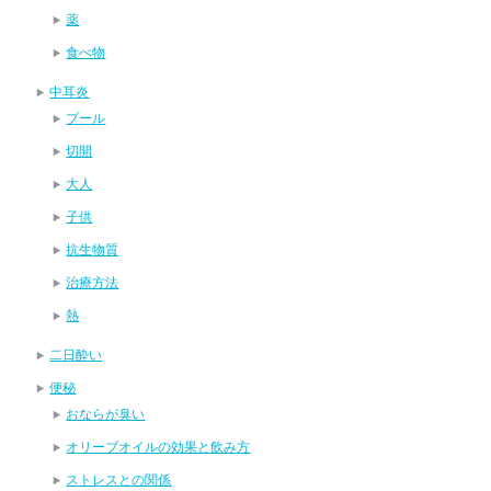
薬
食べ物
中耳炎
プール
切開
大人
子供
抗生物質
治療方法
熱
二日酔い
便秘
おならが臭い
オリーブオイルの効果と飲み方
ストレスとの関係