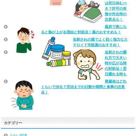
は何日休むべ
き？許可の有
無や外出時の
注意点も！
風邪で夜にな
ると熱が上がる理由と対処法！薬のおすすめも！
虫刺されの薬でよく効く強力なス
テロイド市販薬のおすすめ！
虫刺されの腫
れ方で大きい
時や広がる時
の対処法！翌
日腫れる時も
胃腸炎はどれ
くらいで治る？完治までの日数や期間と食事の注意
点！
カテゴリー
うがい関連