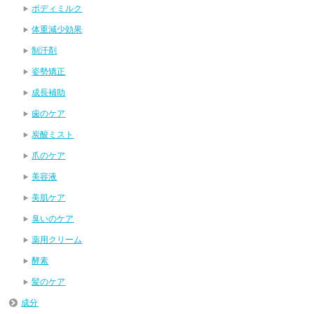
ボディミルク
体重減少効果
制汗剤
姿勢矯正
成長補助
歯のケア
炭酸ミスト
爪のケア
美容液
美肌ケア
臭いのケア
薬用クリーム
酵素
髪のケア
成分