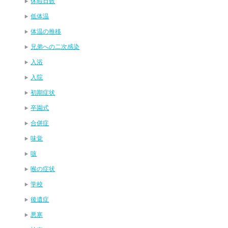
休暇日数
低体温
体温の推移
兄弟への二次感染
入浴
入院
初期症状
卒園式
合併症
味覚
咳
喉の症状
学校
後遺症
悪寒