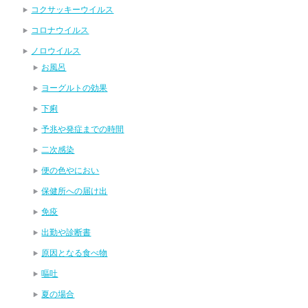
コクサッキーウイルス
コロナウイルス
ノロウイルス
お風呂
ヨーグルトの効果
下痢
予兆や発症までの時間
二次感染
便の色やにおい
保健所への届け出
免疫
出勤や診断書
原因となる食べ物
嘔吐
夏の場合