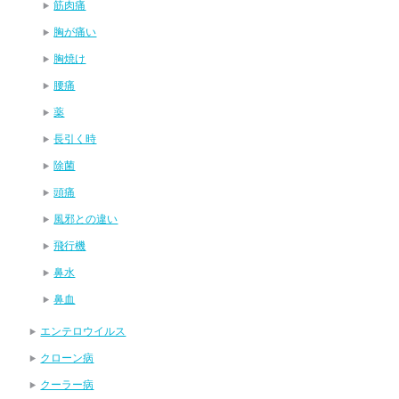
筋肉痛
胸が痛い
胸焼け
腰痛
薬
長引く時
除菌
頭痛
風邪との違い
飛行機
鼻水
鼻血
エンテロウイルス
クローン病
クーラー病