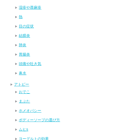
湿疹や蕁麻疹
熱
目の症状
結膜炎
肺炎
胃腸炎
頭痛や吐き気
鼻水
アトピー
おでこ
まぶた
ホメオパシー
ボディーソープの選び方
ムヒs
ヨーグルトの効果