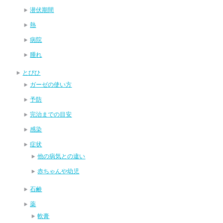
潜伏期間
熱
病院
腫れ
とびひ
ガーゼの使い方
予防
完治までの目安
感染
症状
他の病気との違い
赤ちゃんや幼児
石鹸
薬
軟膏