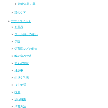
軟膏以外の薬
跡のケア
アデノウイルス
お風呂
プール熱との違い
予防
保育園などの外出
喉の痛みや咳
大人の症状
妊娠中
幼児や乳児
抗生物質
検査
流行時期
消毒方法