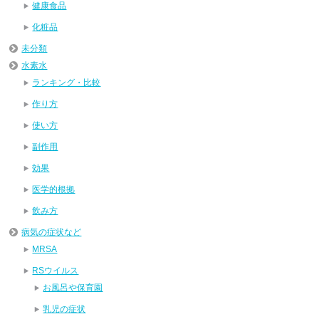
健康食品
化粧品
未分類
水素水
ランキング・比較
作り方
使い方
副作用
効果
医学的根拠
飲み方
病気の症状など
MRSA
RSウイルス
お風呂や保育園
乳児の症状