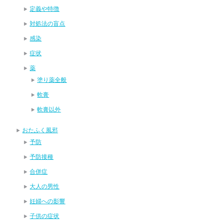
定義や特徴
対処法の盲点
感染
症状
薬
塗り薬全般
軟膏
軟膏以外
おたふく風邪
予防
予防接種
合併症
大人の男性
妊婦への影響
子供の症状