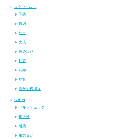
ロタウイルス
予防
原因
外出
大人
感染経路
検査
消毒
症状
脳炎や後遺症
ワキガ
セルフチェック
後天性
感染
服の臭い