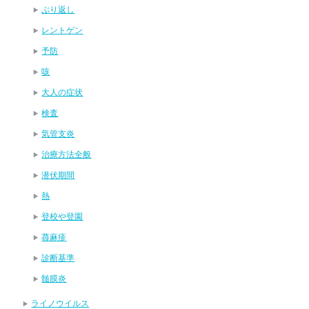
ぶり返し
レントゲン
予防
咳
大人の症状
検査
気管支炎
治療方法全般
潜伏期間
熱
登校や登園
蕁麻疹
診断基準
髄膜炎
ライノウイルス