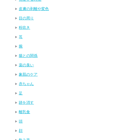
皮膚の剥離や変色
目の周り
粉吹き
耳
腕
腸との関係
薬の臭い
象肌のケア
赤ちゃん
足
跡を消す
離乳食
頭
顔
飲み薬