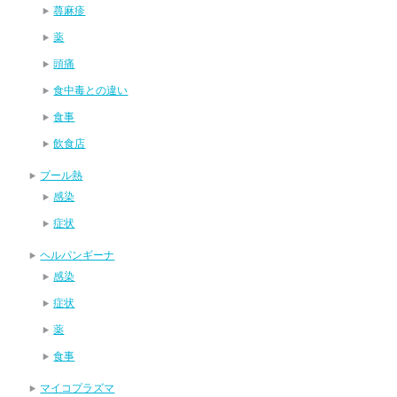
蕁麻疹
薬
頭痛
食中毒との違い
食事
飲食店
プール熱
感染
症状
ヘルパンギーナ
感染
症状
薬
食事
マイコプラズマ