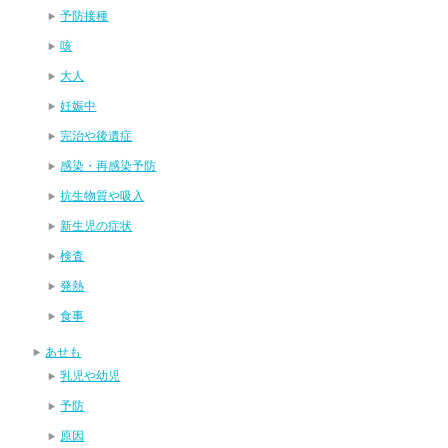
予防接種
咳
大人
妊娠中
完治や後遺症
感染・再感染予防
抗生物質や吸入
新生児の症状
検査
発熱
食事
あせも
乳児や幼児
予防
原因