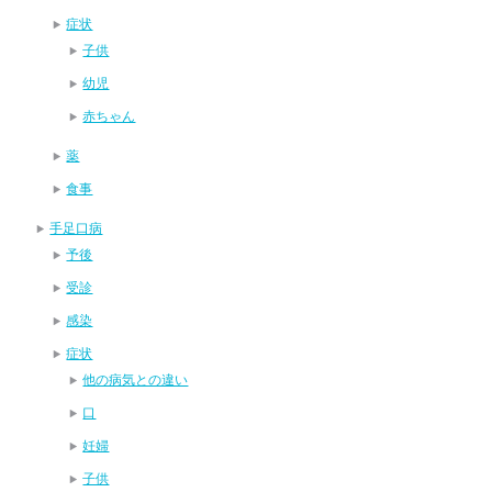
症状
子供
幼児
赤ちゃん
薬
食事
手足口病
予後
受診
感染
症状
他の病気との違い
口
妊婦
子供