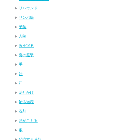
リバウンド
リンパ節
予防
入院
塩を塗る
夏の服装
手
汁
汗
治りかけ
治る過程
洗剤
熱がこもる
爪
発症する時期