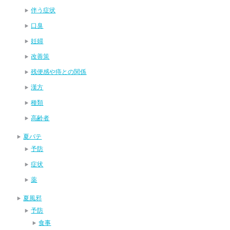
伴う症状
口臭
妊婦
改善策
残便感や痔との関係
漢方
種類
高齢者
夏バテ
予防
症状
薬
夏風邪
予防
食事