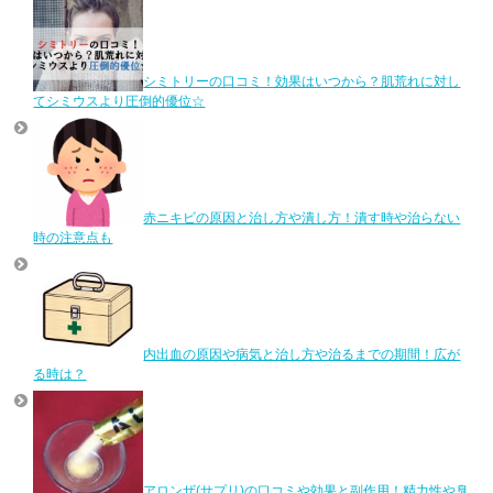
シミトリーの口コミ！効果はいつから？肌荒れに対し
てシミウスより圧倒的優位☆
赤ニキビの原因と治し方や潰し方！潰す時や治らない
時の注意点も
内出血の原因や病気と治し方や治るまでの期間！広が
る時は？
アロンザ(サプリ)の口コミや効果と副作用！精力性や臭