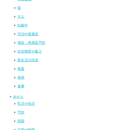
咳
大人
妊娠中
完治や後遺症
感染・再感染予防
抗生物質や吸入
新生児の症状
検査
発熱
食事
あせも
乳児や幼児
予防
原因
定義や特徴