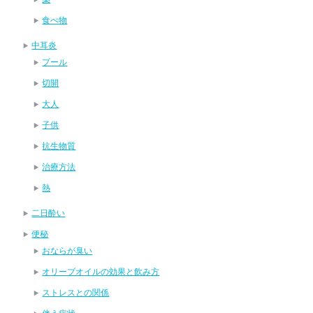
食べ物
中耳炎
プール
切開
大人
子供
抗生物質
治療方法
熱
二日酔い
便秘
おならが臭い
オリーブオイルの効果と飲み方
ストレスとの関係