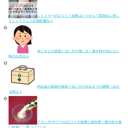
シミトリーの口コミ！効果はいつから？肌荒れに対し
てシミウスより圧倒的優位☆
赤ニキビの原因と治し方や潰し方！潰す時や治らない
時の注意点も
内出血の原因や病気と治し方や治るまでの期間！広が
る時は？
アロンザ(サプリ)の口コミや効果と副作用！精力性や臭
い対策に！悪い口コミも