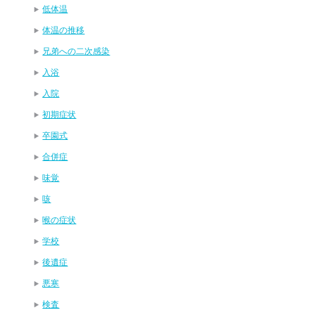
低体温
体温の推移
兄弟への二次感染
入浴
入院
初期症状
卒園式
合併症
味覚
咳
喉の症状
学校
後遺症
悪寒
検査