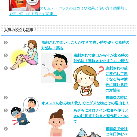
スリムデトパッチの口コミや効果と使い方！効果無し
や悪い口コミも隠さず暴露！
人気の役立ち記事!!
虫刺されで固いしこりができて痛い時や硬くなる時の
対処法！薬も
虫刺されで傷口から汁が出る時の
対処法！毒抜きや止まらない時も
虫刺されの後
に変色して黒
くなる時や紫
色に腫れる時
の対処法！
胃腸炎の時に
オススメの飲み物！飲んではダメな物とその理由も！
あせもにオロナイン軟膏を使うと
きの注意点！効果と副作用につい
て
胃腸炎で会社
は何日休むべ