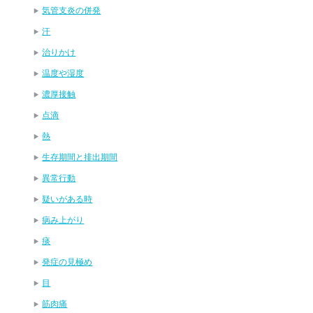
気管支炎の併発
汗
治りかけ
温度や湿度
濃厚接触
点滴
熱
生存期間と排出期間
異常行動
疑いがある時
病み上がり
痰
発症の見極め
目
筋肉痛