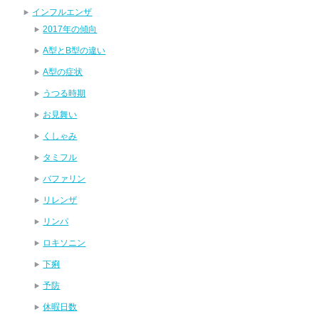
インフルエンザ
2017年の傾向
A型とB型の違い
A型の症状
うつる時期
お見舞い
くしゃみ
タミフル
バファリン
リレンザ
リンパ
ロキソニン
下痢
予防
休暇日数