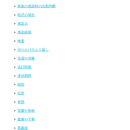
家族の感染時の出勤判断
幼児の場合
感染力
感染経路
検査
治りかけのぶり返し
洗濯や消毒
流行時期
潜伏期間
病院
症状
発熱
登園や登校
腹痛や下痢
蕁麻疹