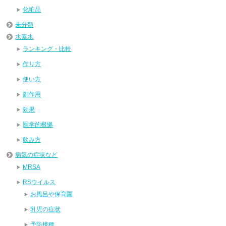
化粧品
未分類
水素水
ランキング・比較
作り方
使い方
副作用
効果
医学的根拠
飲み方
病気の症状など
MRSA
RSウイルス
お風呂や保育園
乳児の症状
予防接種