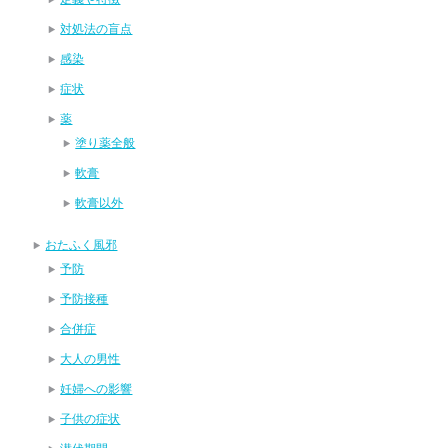
対処法の盲点
感染
症状
薬
塗り薬全般
軟膏
軟膏以外
おたふく風邪
予防
予防接種
合併症
大人の男性
妊婦への影響
子供の症状