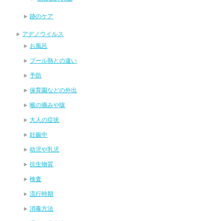
跡のケア
アデノウイルス
お風呂
プール熱との違い
予防
保育園などの外出
喉の痛みや咳
大人の症状
妊娠中
幼児や乳児
抗生物質
検査
流行時期
消毒方法