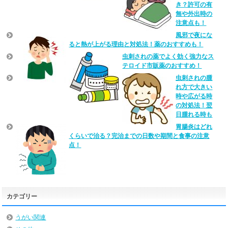
き？許可の有
無や外出時の
注意点も！
風邪で夜にな
ると熱が上がる理由と対処法！薬のおすすめも！
虫刺されの薬でよく効く強力なス
テロイド市販薬のおすすめ！
虫刺されの腫
れ方で大きい
時や広がる時
の対処法！翌
日腫れる時も
胃腸炎はどれ
くらいで治る？完治までの日数や期間と食事の注意
点！
カテゴリー
うがい関連