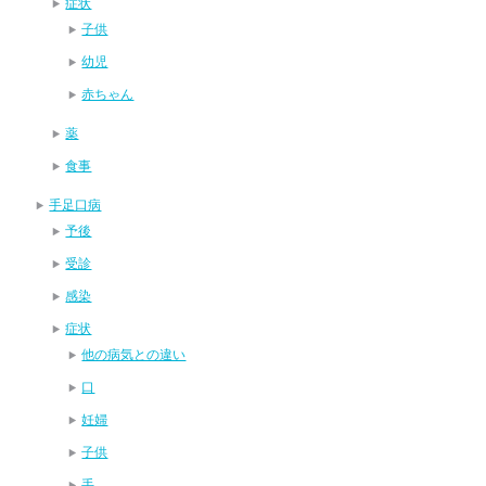
症状
子供
幼児
赤ちゃん
薬
食事
手足口病
予後
受診
感染
症状
他の病気との違い
口
妊婦
子供
手