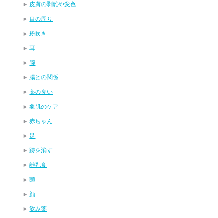
皮膚の剥離や変色
目の周り
粉吹き
耳
腕
腸との関係
薬の臭い
象肌のケア
赤ちゃん
足
跡を消す
離乳食
頭
顔
飲み薬