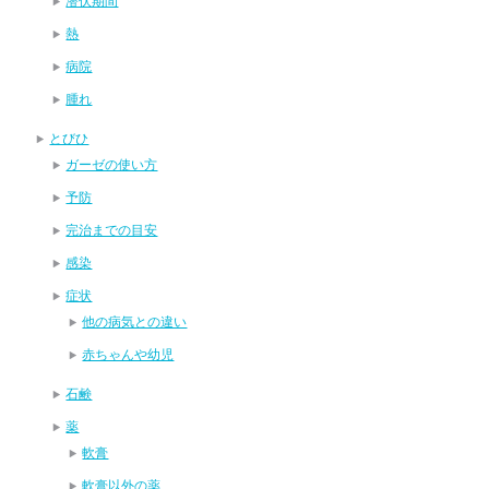
潜伏期間
熱
病院
腫れ
とびひ
ガーゼの使い方
予防
完治までの目安
感染
症状
他の病気との違い
赤ちゃんや幼児
石鹸
薬
軟膏
軟膏以外の薬