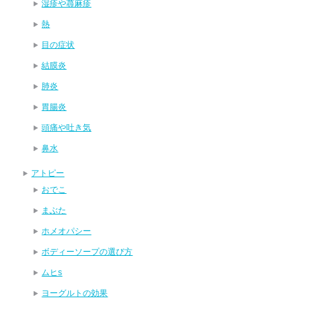
湿疹や蕁麻疹
熱
目の症状
結膜炎
肺炎
胃腸炎
頭痛や吐き気
鼻水
アトピー
おでこ
まぶた
ホメオパシー
ボディーソープの選び方
ムヒs
ヨーグルトの効果