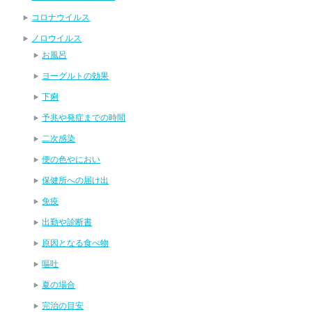
コロナウイルス
ノロウイルス
お風呂
ヨーグルトの効果
下痢
予兆や発症までの時間
二次感染
便の色やにおい
保健所への届け出
免疫
出勤や診断書
原因となる食べ物
嘔吐
夏の場合
完治の目安