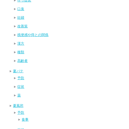
伴う症状
口臭
妊婦
改善策
残便感や痔との関係
漢方
種類
高齢者
夏バテ
予防
症状
薬
夏風邪
予防
食事