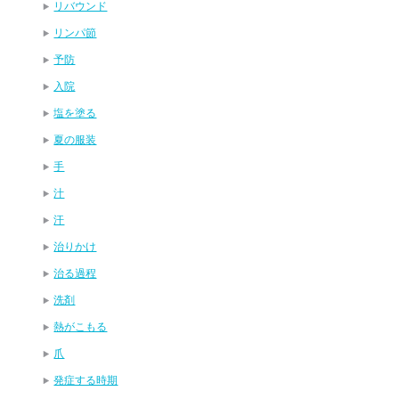
リバウンド
リンパ節
予防
入院
塩を塗る
夏の服装
手
汁
汗
治りかけ
治る過程
洗剤
熱がこもる
爪
発症する時期