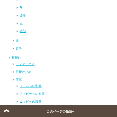
熱
発疹
目
陰部
薬
食事
日焼け
アフターケア
日焼け止め
症状
ほくろへの影響
アトピーへの影響
ニキビへの影響
唇
このページの先頭へ