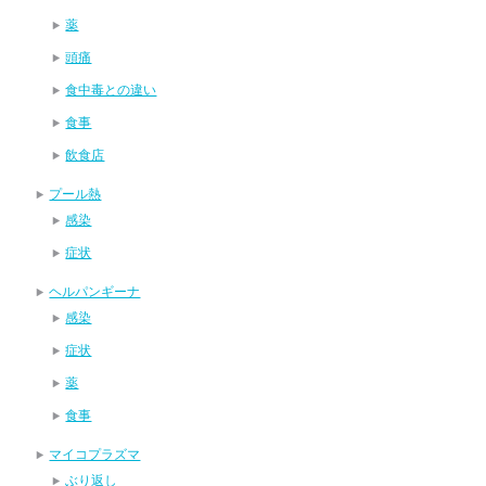
薬
頭痛
食中毒との違い
食事
飲食店
プール熱
感染
症状
ヘルパンギーナ
感染
症状
薬
食事
マイコプラズマ
ぶり返し