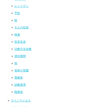
レントゲン
予防
咳
大人の症状
検査
気管支炎
治療方法全般
潜伏期間
熱
登校や登園
蕁麻疹
診断基準
髄膜炎
ライノウイルス