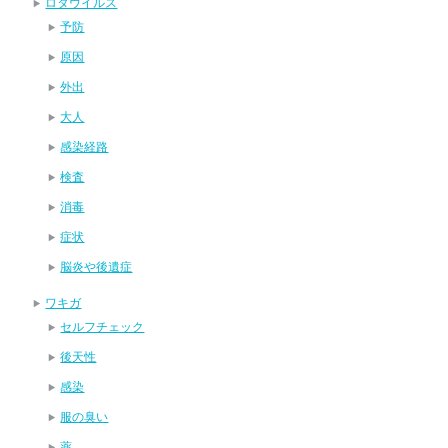
ロタウイルス
予防
原因
外出
大人
感染経路
検査
消毒
症状
脳炎や後遺症
ワキガ
セルフチェック
後天性
感染
服の臭い
薬