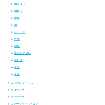
胸が痛い
胸焼け
腰痛
薬
長引く時
除菌
頭痛
風邪との違い
飛行機
鼻水
鼻血
エンテロウイルス
クローン病
クーラー病
コクサッキーウイルス