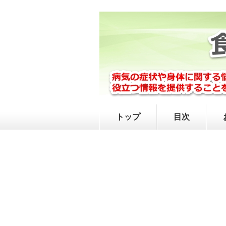
トップ
目次