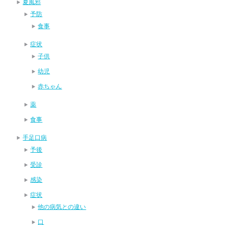
夏風邪
予防
食事
症状
子供
幼児
赤ちゃん
薬
食事
手足口病
予後
受診
感染
症状
他の病気との違い
口