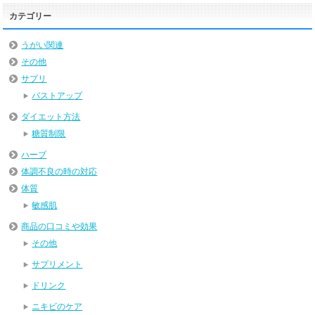
カテゴリー
うがい関連
その他
サプリ
バストアップ
ダイエット方法
糖質制限
ハーブ
体調不良の時の対応
体質
敏感肌
商品の口コミや効果
その他
サプリメント
ドリンク
ニキビのケア