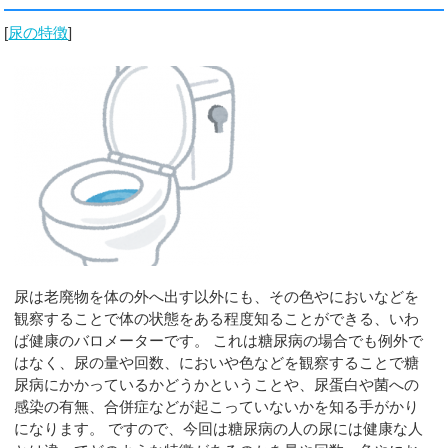
[
尿の特徴
]
尿は老廃物を体の外へ出す以外にも、その色やにおいなどを
観察することで体の状態をある程度知ることができる、いわ
ば健康のバロメーターです。 これは糖尿病の場合でも例外で
はなく、尿の量や回数、においや色などを観察することで糖
尿病にかかっているかどうかということや、尿蛋白や菌への
感染の有無、合併症などが起こっていないかを知る手がかり
になります。 ですので、今回は糖尿病の人の尿には健康な人