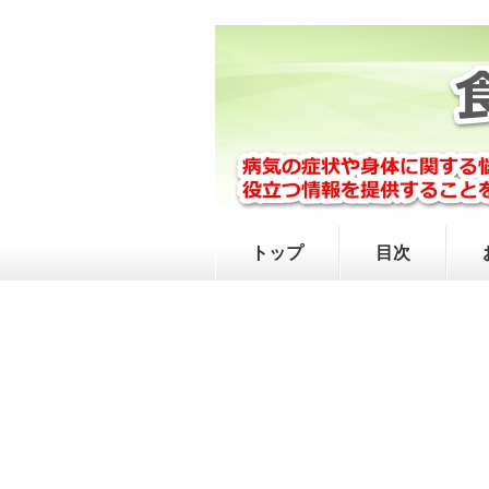
トップ
目次