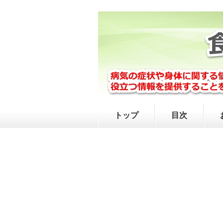
トップ
目次