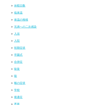
休暇日数
低体温
体温の推移
兄弟への二次感染
入浴
入院
初期症状
卒園式
合併症
味覚
咳
喉の症状
学校
後遺症
悪寒