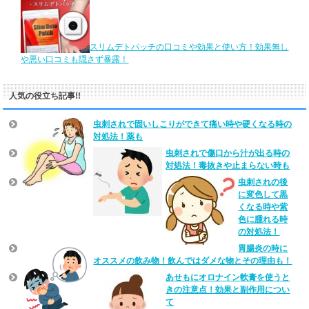
スリムデトパッチの口コミや効果と使い方！効果無し
や悪い口コミも隠さず暴露！
人気の役立ち記事!!
虫刺されで固いしこりができて痛い時や硬くなる時の
対処法！薬も
虫刺されで傷口から汁が出る時の
対処法！毒抜きや止まらない時も
虫刺されの後
に変色して黒
くなる時や紫
色に腫れる時
の対処法！
胃腸炎の時に
オススメの飲み物！飲んではダメな物とその理由も！
あせもにオロナイン軟膏を使うと
きの注意点！効果と副作用につい
て