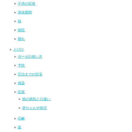
子供の症状
潜伏期間
熱
病院
腫れ
とびひ
ガーゼの使い方
予防
完治までの目安
感染
症状
他の病気との違い
赤ちゃんや幼児
石鹸
薬