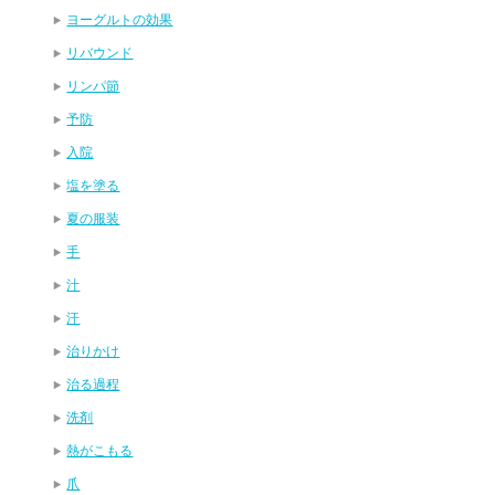
ヨーグルトの効果
リバウンド
リンパ節
予防
入院
塩を塗る
夏の服装
手
汁
汗
治りかけ
治る過程
洗剤
熱がこもる
爪