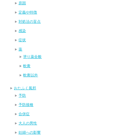
原因
定義や特徴
対処法の盲点
感染
症状
薬
塗り薬全般
軟膏
軟膏以外
おたふく風邪
予防
予防接種
合併症
大人の男性
妊婦への影響