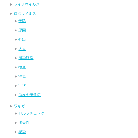
ライノウイルス
ロタウイルス
予防
原因
外出
大人
感染経路
検査
消毒
症状
脳炎や後遺症
ワキガ
セルフチェック
後天性
感染