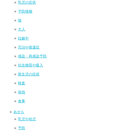
乳児の症状
予防接種
咳
大人
妊娠中
完治や後遺症
感染・再感染予防
抗生物質や吸入
新生児の症状
検査
発熱
食事
あせも
乳児や幼児
予防