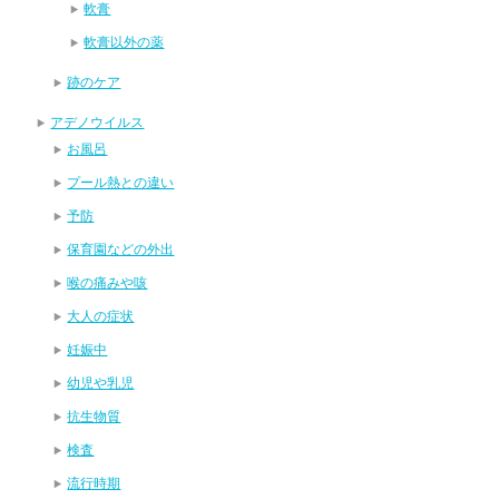
軟膏
軟膏以外の薬
跡のケア
アデノウイルス
お風呂
プール熱との違い
予防
保育園などの外出
喉の痛みや咳
大人の症状
妊娠中
幼児や乳児
抗生物質
検査
流行時期