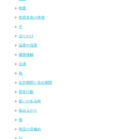
検査
気管支炎の併発
汗
治りかけ
温度や湿度
濃厚接触
点滴
熱
生存期間と排出期間
異常行動
疑いがある時
病み上がり
痰
発症の見極め
目