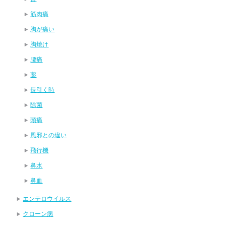
筋肉痛
胸が痛い
胸焼け
腰痛
薬
長引く時
除菌
頭痛
風邪との違い
飛行機
鼻水
鼻血
エンテロウイルス
クローン病