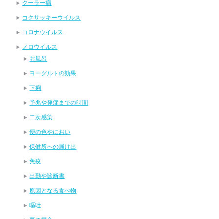
クーラー病
コクサッキーウイルス
コロナウイルス
ノロウイルス
お風呂
ヨーグルトの効果
下痢
予兆や発症までの時間
二次感染
便の色やにおい
保健所への届け出
免疫
出勤や診断書
原因となる食べ物
嘔吐