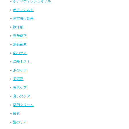
ボディウォッシュオイル
ボディミルク
体重減少効果
制汗剤
姿勢矯正
成長補助
歯のケア
炭酸ミスト
爪のケア
美容液
美肌ケア
臭いのケア
薬用クリーム
酵素
髪のケア