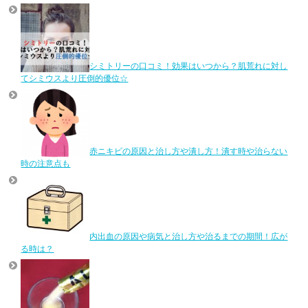
シミトリーの口コミ！効果はいつから？肌荒れに対し
てシミウスより圧倒的優位☆
赤ニキビの原因と治し方や潰し方！潰す時や治らない
時の注意点も
内出血の原因や病気と治し方や治るまでの期間！広が
る時は？