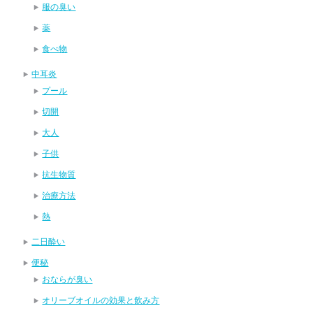
服の臭い
薬
食べ物
中耳炎
プール
切開
大人
子供
抗生物質
治療方法
熱
二日酔い
便秘
おならが臭い
オリーブオイルの効果と飲み方