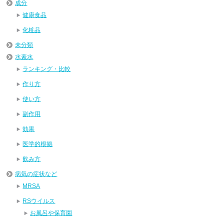
成分
健康食品
化粧品
未分類
水素水
ランキング・比較
作り方
使い方
副作用
効果
医学的根拠
飲み方
病気の症状など
MRSA
RSウイルス
お風呂や保育園