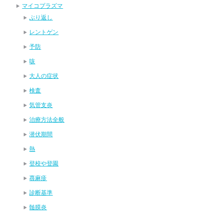
マイコプラズマ
ぶり返し
レントゲン
予防
咳
大人の症状
検査
気管支炎
治療方法全般
潜伏期間
熱
登校や登園
蕁麻疹
診断基準
髄膜炎