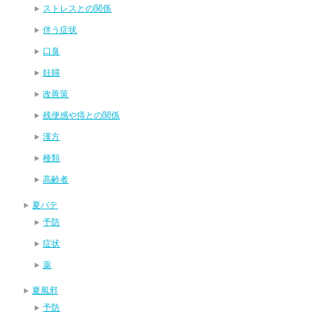
ストレスとの関係
伴う症状
口臭
妊婦
改善策
残便感や痔との関係
漢方
種類
高齢者
夏バテ
予防
症状
薬
夏風邪
予防