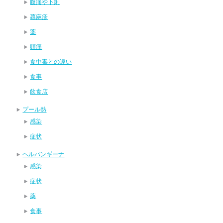
腹痛や下痢
蕁麻疹
薬
頭痛
食中毒との違い
食事
飲食店
プール熱
感染
症状
ヘルパンギーナ
感染
症状
薬
食事