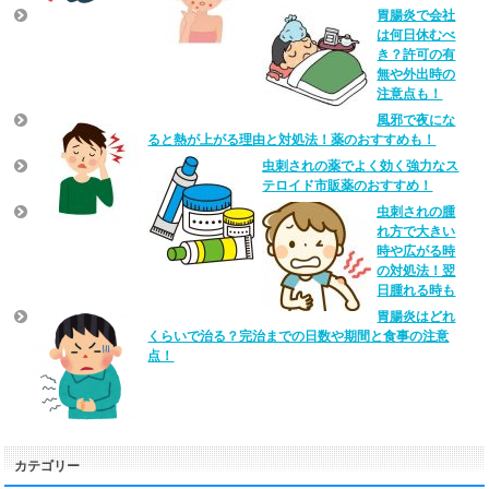
胃腸炎で会社
は何日休むべ
き？許可の有
無や外出時の
注意点も！
風邪で夜にな
ると熱が上がる理由と対処法！薬のおすすめも！
虫刺されの薬でよく効く強力なス
テロイド市販薬のおすすめ！
虫刺されの腫
れ方で大きい
時や広がる時
の対処法！翌
日腫れる時も
胃腸炎はどれ
くらいで治る？完治までの日数や期間と食事の注意
点！
カテゴリー