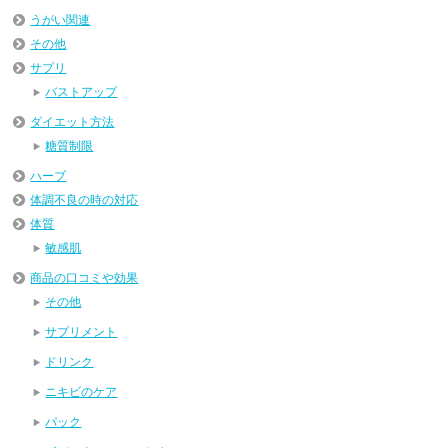
うがい関連
その他
サプリ
バストアップ
ダイエット方法
糖質制限
ハーブ
体調不良の時の対応
体質
敏感肌
商品の口コミや効果
その他
サプリメント
ドリンク
ニキビのケア
パック