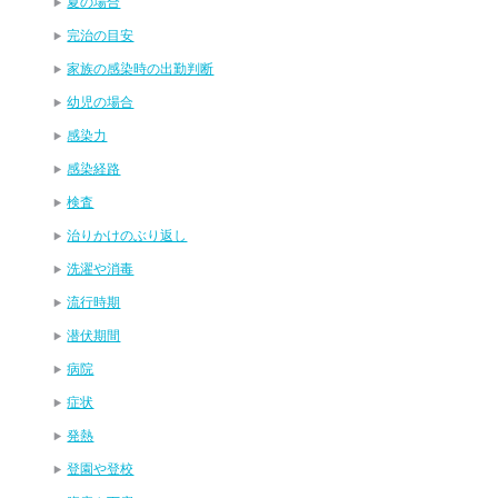
夏の場合
完治の目安
家族の感染時の出勤判断
幼児の場合
感染力
感染経路
検査
治りかけのぶり返し
洗濯や消毒
流行時期
潜伏期間
病院
症状
発熱
登園や登校