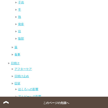
子供
手
熱
発疹
目
陰部
薬
食事
日焼け
アフターケア
日焼け止め
症状
ほくろへの影響
アトピーへの影響
このページの先頭へ
ニキビへの影響