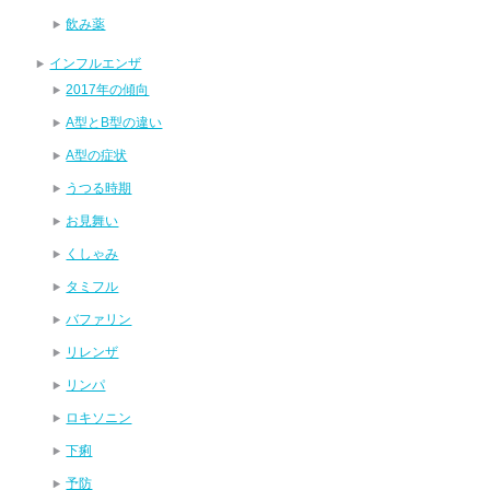
飲み薬
インフルエンザ
2017年の傾向
A型とB型の違い
A型の症状
うつる時期
お見舞い
くしゃみ
タミフル
バファリン
リレンザ
リンパ
ロキソニン
下痢
予防