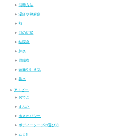
消毒方法
湿疹や蕁麻疹
熱
目の症状
結膜炎
肺炎
胃腸炎
頭痛や吐き気
鼻水
アトピー
おでこ
まぶた
ホメオパシー
ボディーソープの選び方
ムヒs