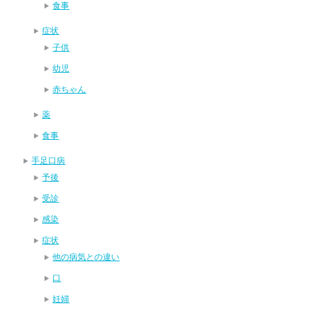
食事
症状
子供
幼児
赤ちゃん
薬
食事
手足口病
予後
受診
感染
症状
他の病気との違い
口
妊婦