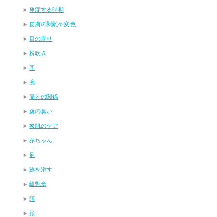
発症する時期
皮膚の剥離や変色
目の周り
粉吹き
耳
腕
腸との関係
薬の臭い
象肌のケア
赤ちゃん
足
跡を消す
離乳食
頭
顔