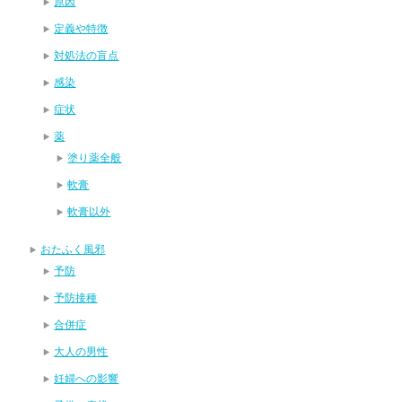
原因
定義や特徴
対処法の盲点
感染
症状
薬
塗り薬全般
軟膏
軟膏以外
おたふく風邪
予防
予防接種
合併症
大人の男性
妊婦への影響