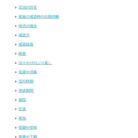
完治の目安
家族の感染時の出勤判断
幼児の場合
感染力
感染経路
検査
治りかけのぶり返し
洗濯や消毒
流行時期
潜伏期間
病院
症状
発熱
登園や登校
腹痛や下痢