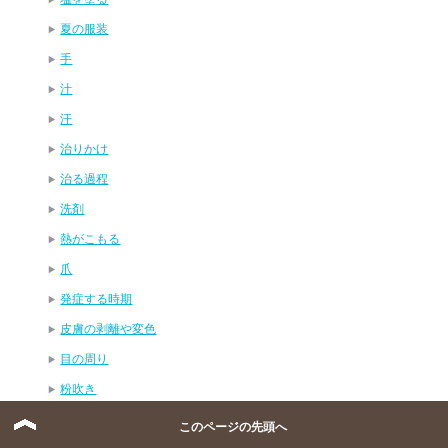
夏の服装
手
汁
汗
治りかけ
治る過程
洗剤
熱がこもる
爪
発症する時期
皮膚の剥離や変色
目の周り
粉吹き
耳
このページの先頭へ