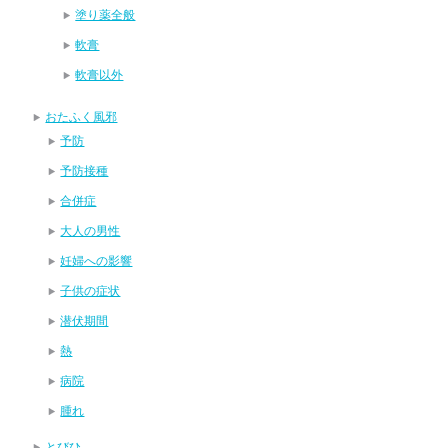
塗り薬全般
軟膏
軟膏以外
おたふく風邪
予防
予防接種
合併症
大人の男性
妊婦への影響
子供の症状
潜伏期間
熱
病院
腫れ
とびひ