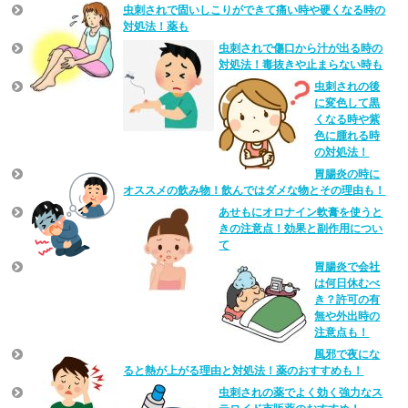
虫刺されで固いしこりができて痛い時や硬くなる時の
対処法！薬も
虫刺されで傷口から汁が出る時の
対処法！毒抜きや止まらない時も
虫刺されの後
に変色して黒
くなる時や紫
色に腫れる時
の対処法！
胃腸炎の時に
オススメの飲み物！飲んではダメな物とその理由も！
あせもにオロナイン軟膏を使うと
きの注意点！効果と副作用につい
て
胃腸炎で会社
は何日休むべ
き？許可の有
無や外出時の
注意点も！
風邪で夜にな
ると熱が上がる理由と対処法！薬のおすすめも！
虫刺されの薬でよく効く強力なス