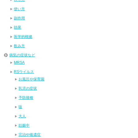
使い方
副作用
効果
医学的根拠
飲み方
病気の症状など
MRSA
RSウイルス
お風呂や保育園
乳児の症状
予防接種
咳
大人
妊娠中
完治や後遺症