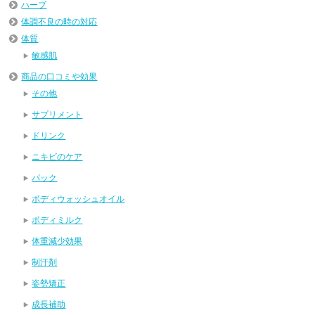
ハーブ
体調不良の時の対応
体質
敏感肌
商品の口コミや効果
その他
サプリメント
ドリンク
ニキビのケア
パック
ボディウォッシュオイル
ボディミルク
体重減少効果
制汗剤
姿勢矯正
成長補助