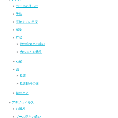
ガーゼの使い方
予防
完治までの目安
感染
症状
他の病気との違い
赤ちゃんや幼児
石鹸
薬
軟膏
軟膏以外の薬
跡のケア
アデノウイルス
お風呂
プール熱との違い