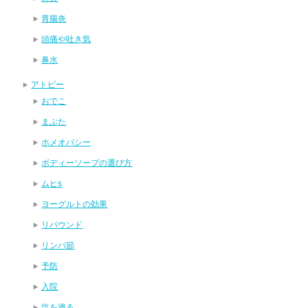
胃腸炎
頭痛や吐き気
鼻水
アトピー
おでこ
まぶた
ホメオパシー
ボディーソープの選び方
ムヒs
ヨーグルトの効果
リバウンド
リンパ節
予防
入院
塩を塗る