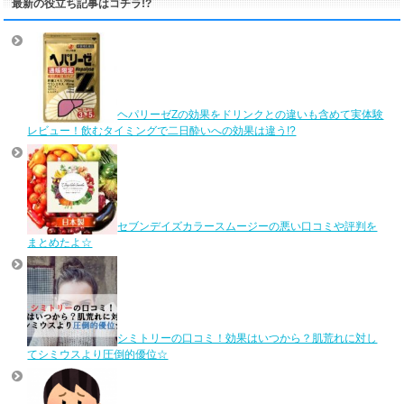
最新の役立ち記事はコチラ!?
ヘパリーゼZの効果をドリンクとの違いも含めて実体験
レビュー！飲むタイミングで二日酔いへの効果は違う!?
セブンデイズカラースムージーの悪い口コミや評判を
まとめたよ☆
シミトリーの口コミ！効果はいつから？肌荒れに対し
てシミウスより圧倒的優位☆