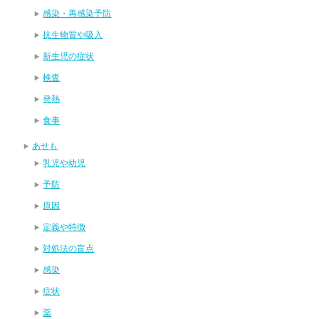
感染・再感染予防
抗生物質や吸入
新生児の症状
検査
発熱
食事
あせも
乳児や幼児
予防
原因
定義や特徴
対処法の盲点
感染
症状
薬