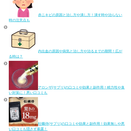
赤ニキビの原因と治し方や潰し方！潰す時や治らない
時の注意点も
内出血の原因や病気と治し方や治るまでの期間！広が
る時は？
アロンザ(サプリ)の口コミや効果と副作用！精力性や臭
い対策に！悪い口コミも
牡蠣侍(サプリ)の口コミや効果と副作用！効果無しや悪
い口コミも隠さず暴露！