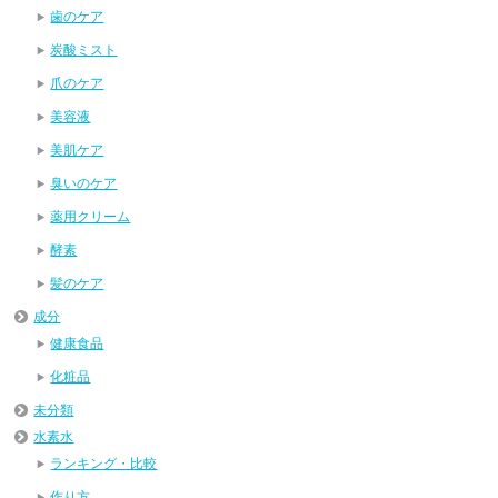
歯のケア
炭酸ミスト
爪のケア
美容液
美肌ケア
臭いのケア
薬用クリーム
酵素
髪のケア
成分
健康食品
化粧品
未分類
水素水
ランキング・比較
作り方