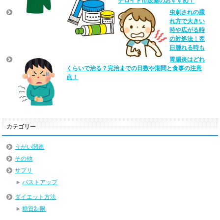
テロイド市販薬のおすすめ！
虫刺されの腫
れ方で大きい
時や広がる時
の対処法！翌
日腫れる時も
胃腸炎はどれ
くらいで治る？完治までの日数や期間と食事の注意
点！
カテゴリー
うがい関連
その他
サプリ
バストアップ
ダイエット方法
糖質制限