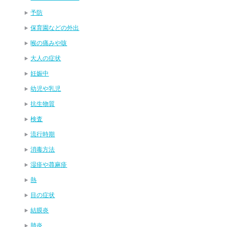
予防
保育園などの外出
喉の痛みや咳
大人の症状
妊娠中
幼児や乳児
抗生物質
検査
流行時期
消毒方法
湿疹や蕁麻疹
熱
目の症状
結膜炎
肺炎