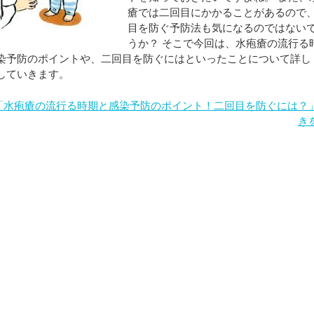
瘡では二回目にかかることがあるので
目を防ぐ予防法も気になるのではない
うか？ そこで今回は、水疱瘡の流行る
染予防のポイントや、二回目を防ぐにはといったことについて詳し
していきます。
「水疱瘡の流行る時期と感染予防のポイント！二回目を防ぐには？
き