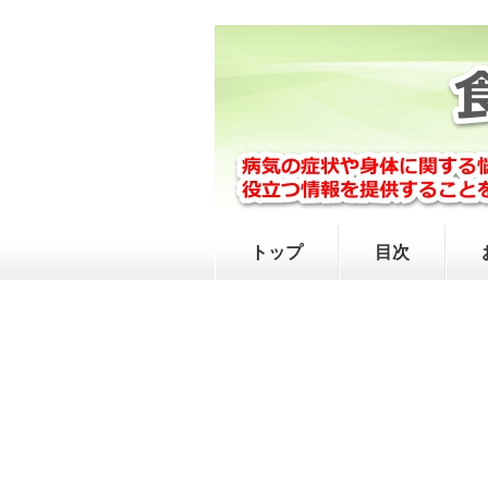
トップ
目次