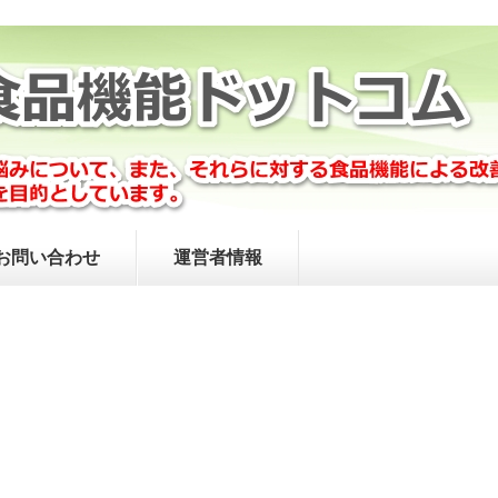
お問い合わせ
運営者情報