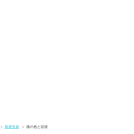
気管支炎
痰の色と症状