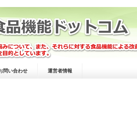
お問い合わせ
運営者情報