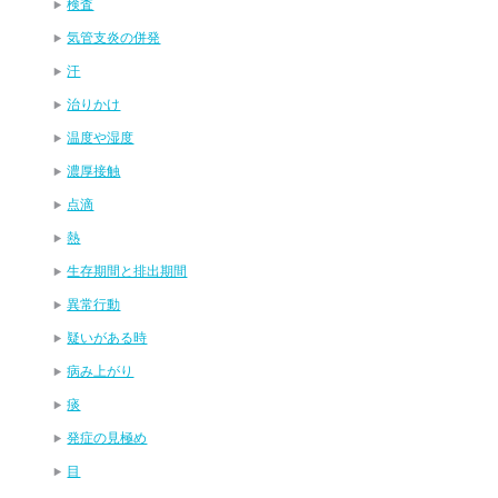
検査
気管支炎の併発
汗
治りかけ
温度や湿度
濃厚接触
点滴
熱
生存期間と排出期間
異常行動
疑いがある時
病み上がり
痰
発症の見極め
目