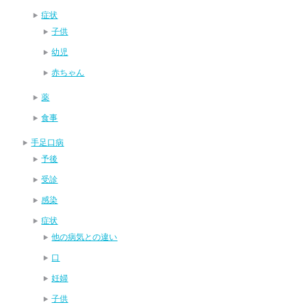
症状
子供
幼児
赤ちゃん
薬
食事
手足口病
予後
受診
感染
症状
他の病気との違い
口
妊婦
子供