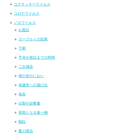
コクサッキーウイルス
コロナウイルス
ノロウイルス
お風呂
ヨーグルトの効果
下痢
予兆や発症までの時間
二次感染
便の色やにおい
保健所への届け出
免疫
出勤や診断書
原因となる食べ物
嘔吐
夏の場合