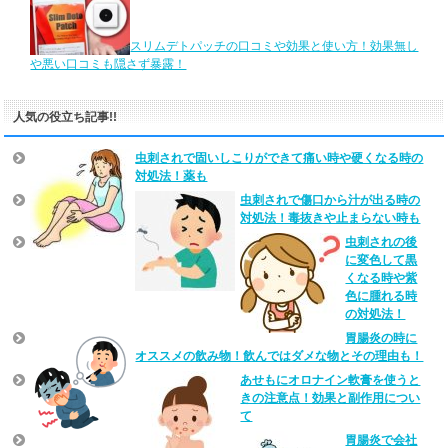
スリムデトパッチの口コミや効果と使い方！効果無し
や悪い口コミも隠さず暴露！
人気の役立ち記事!!
虫刺されで固いしこりができて痛い時や硬くなる時の
対処法！薬も
虫刺されで傷口から汁が出る時の
対処法！毒抜きや止まらない時も
虫刺されの後
に変色して黒
くなる時や紫
色に腫れる時
の対処法！
胃腸炎の時に
オススメの飲み物！飲んではダメな物とその理由も！
あせもにオロナイン軟膏を使うと
きの注意点！効果と副作用につい
て
胃腸炎で会社