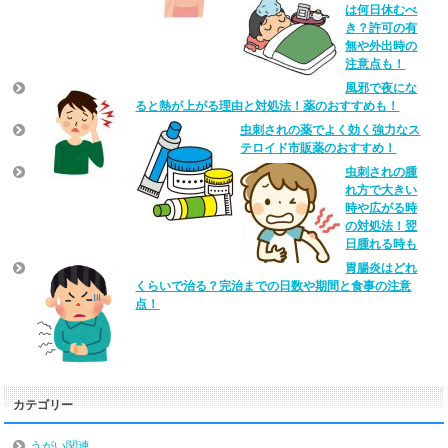
は何日休むべ
き？許可の有
無や外出時の
注意点も！
風邪で夜にな
ると熱が上がる理由と対処法！薬のおすすめも！
虫刺されの薬でよく効く強力なス
テロイド市販薬のおすすめ！
虫刺されの腫
れ方で大きい
時や広がる時
の対処法！翌
日腫れる時も
胃腸炎はどれ
くらいで治る？完治までの日数や期間と食事の注意
点！
カテゴリー
うがい関連