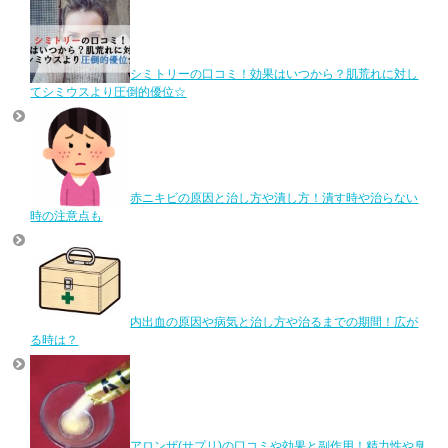
シミトリーの口コミ！効果はいつから？肌荒れに対し
てシミウスより圧倒的優位☆
赤ニキビの原因と治し方や潰し方！潰す時や治らない
時の注意点も
内出血の原因や病気と治し方や治るまでの期間！広が
る時は？
アロンザ(サプリ)の口コミや効果と副作用！精力性や臭