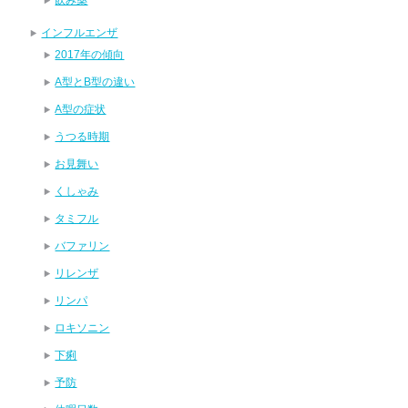
インフルエンザ
2017年の傾向
A型とB型の違い
A型の症状
うつる時期
お見舞い
くしゃみ
タミフル
バファリン
リレンザ
リンパ
ロキソニン
下痢
予防