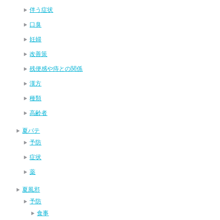
伴う症状
口臭
妊婦
改善策
残便感や痔との関係
漢方
種類
高齢者
夏バテ
予防
症状
薬
夏風邪
予防
食事