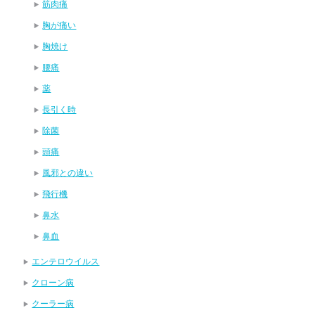
筋肉痛
胸が痛い
胸焼け
腰痛
薬
長引く時
除菌
頭痛
風邪との違い
飛行機
鼻水
鼻血
エンテロウイルス
クローン病
クーラー病