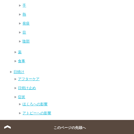
手
熱
発疹
目
陰部
薬
食事
日焼け
アフターケア
日焼け止め
症状
ほくろへの影響
アトピーへの影響
ニキビへの影響
このページの先頭へ
唇