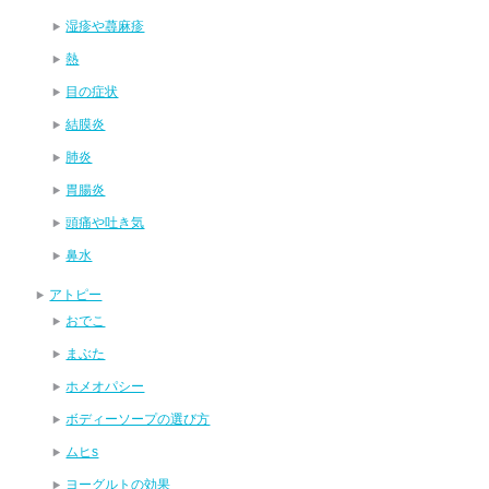
湿疹や蕁麻疹
熱
目の症状
結膜炎
肺炎
胃腸炎
頭痛や吐き気
鼻水
アトピー
おでこ
まぶた
ホメオパシー
ボディーソープの選び方
ムヒs
ヨーグルトの効果