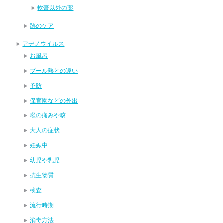
軟膏以外の薬
跡のケア
アデノウイルス
お風呂
プール熱との違い
予防
保育園などの外出
喉の痛みや咳
大人の症状
妊娠中
幼児や乳児
抗生物質
検査
流行時期
消毒方法