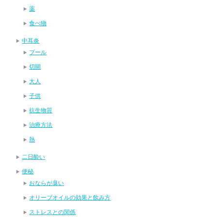
薬
食べ物
中耳炎
プール
切開
大人
子供
抗生物質
治療方法
熱
二日酔い
便秘
おならが臭い
オリーブオイルの効果と飲み方
ストレスとの関係