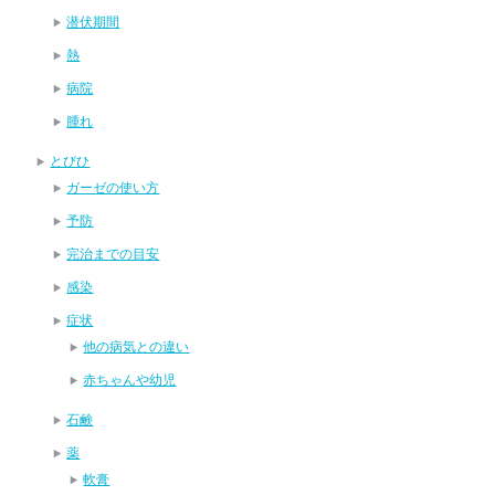
潜伏期間
熱
病院
腫れ
とびひ
ガーゼの使い方
予防
完治までの目安
感染
症状
他の病気との違い
赤ちゃんや幼児
石鹸
薬
軟膏