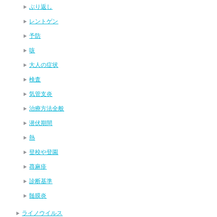
ぶり返し
レントゲン
予防
咳
大人の症状
検査
気管支炎
治療方法全般
潜伏期間
熱
登校や登園
蕁麻疹
診断基準
髄膜炎
ライノウイルス