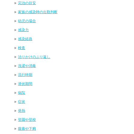
完治の目安
家族の感染時の出勤判断
幼児の場合
感染力
感染経路
検査
治りかけのぶり返し
洗濯や消毒
流行時期
潜伏期間
病院
症状
発熱
登園や登校
腹痛や下痢