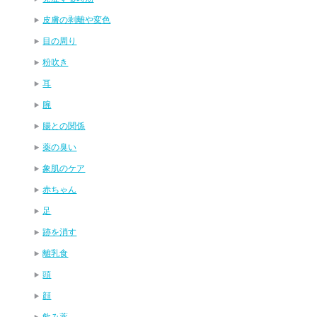
皮膚の剥離や変色
目の周り
粉吹き
耳
腕
腸との関係
薬の臭い
象肌のケア
赤ちゃん
足
跡を消す
離乳食
頭
顔
飲み薬