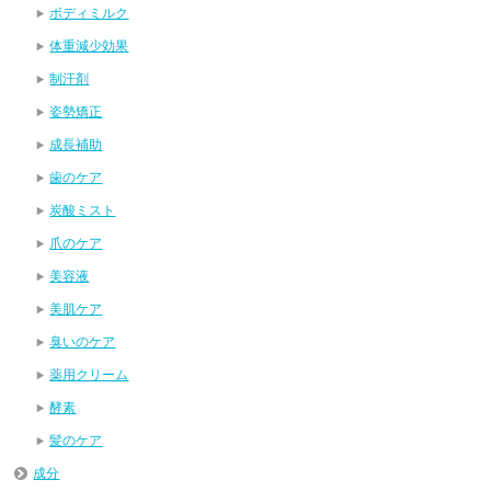
ボディミルク
体重減少効果
制汗剤
姿勢矯正
成長補助
歯のケア
炭酸ミスト
爪のケア
美容液
美肌ケア
臭いのケア
薬用クリーム
酵素
髪のケア
成分