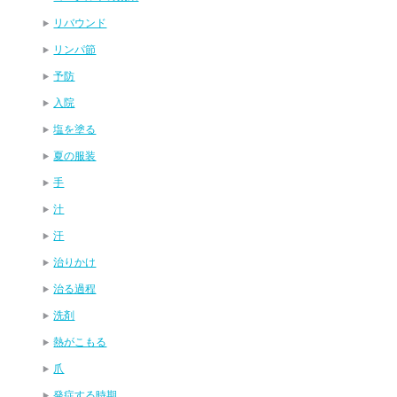
リバウンド
リンパ節
予防
入院
塩を塗る
夏の服装
手
汁
汗
治りかけ
治る過程
洗剤
熱がこもる
爪
発症する時期