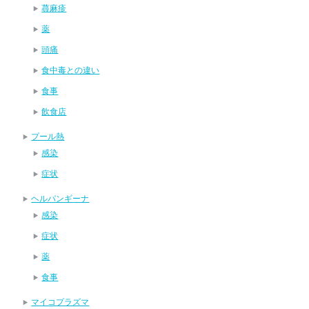
蕁麻疹
薬
頭痛
食中毒との違い
食事
飲食店
プール熱
感染
症状
ヘルパンギーナ
感染
症状
薬
食事
マイコプラズマ