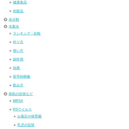
健康食品
化粧品
未分類
水素水
ランキング・比較
作り方
使い方
副作用
効果
医学的根拠
飲み方
病気の症状など
MRSA
RSウイルス
お風呂や保育園
乳児の症状