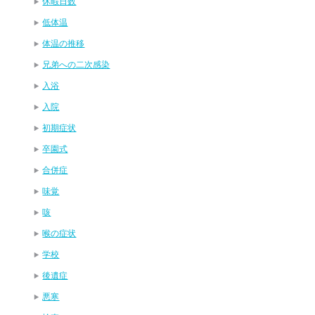
休暇日数
低体温
体温の推移
兄弟への二次感染
入浴
入院
初期症状
卒園式
合併症
味覚
咳
喉の症状
学校
後遺症
悪寒