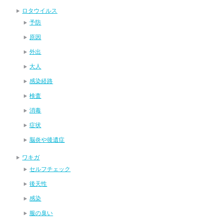
ロタウイルス
予防
原因
外出
大人
感染経路
検査
消毒
症状
脳炎や後遺症
ワキガ
セルフチェック
後天性
感染
服の臭い