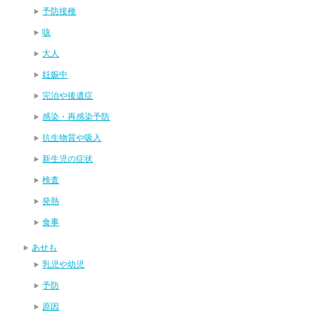
予防接種
咳
大人
妊娠中
完治や後遺症
感染・再感染予防
抗生物質や吸入
新生児の症状
検査
発熱
食事
あせも
乳児や幼児
予防
原因