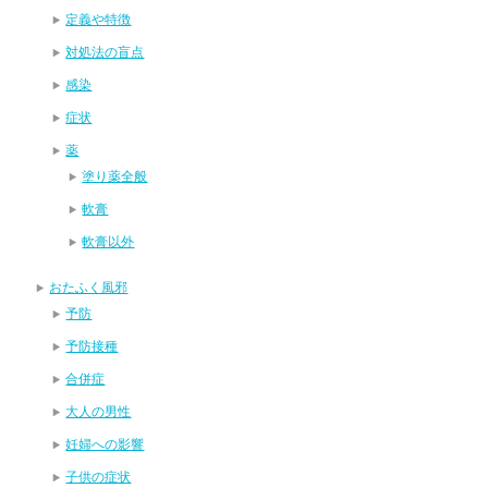
定義や特徴
対処法の盲点
感染
症状
薬
塗り薬全般
軟膏
軟膏以外
おたふく風邪
予防
予防接種
合併症
大人の男性
妊婦への影響
子供の症状