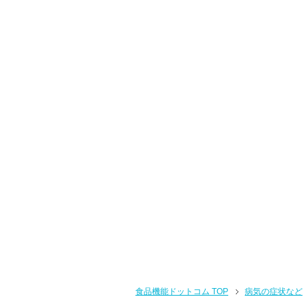
食品機能ドットコム TOP
病気の症状など