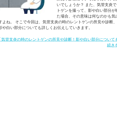
いでしょうか？ また、気管支炎で
トゲンを撮って、影や白い部分が
た場合、その意味は何なのかも気
すよね。 そこで今回は、気管支炎の時のレントゲンの所見や診断
影や白い部分についても詳しくお伝えしていきます。
「気管支炎の時のレントゲンの所見や診断！影や白い部分について
続き