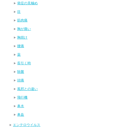
発症の見極め
目
筋肉痛
胸が痛い
胸焼け
腰痛
薬
長引く時
除菌
頭痛
風邪との違い
飛行機
鼻水
鼻血
エンテロウイルス