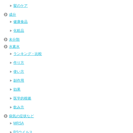
髪のケア
成分
健康食品
化粧品
未分類
水素水
ランキング・比較
作り方
使い方
副作用
効果
医学的根拠
飲み方
病気の症状など
MRSA
RSウイルス