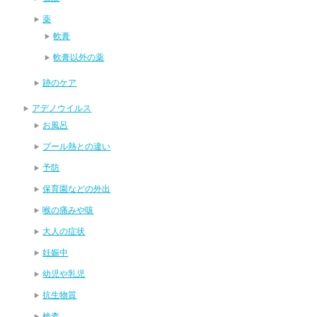
薬
軟膏
軟膏以外の薬
跡のケア
アデノウイルス
お風呂
プール熱との違い
予防
保育園などの外出
喉の痛みや咳
大人の症状
妊娠中
幼児や乳児
抗生物質
検査