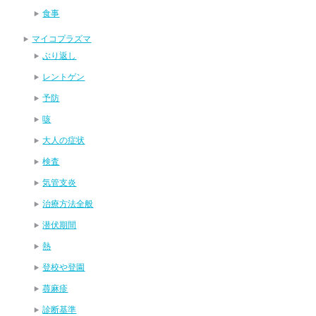
食事
マイコプラズマ
ぶり返し
レントゲン
予防
咳
大人の症状
検査
気管支炎
治療方法全般
潜伏期間
熱
登校や登園
蕁麻疹
診断基準