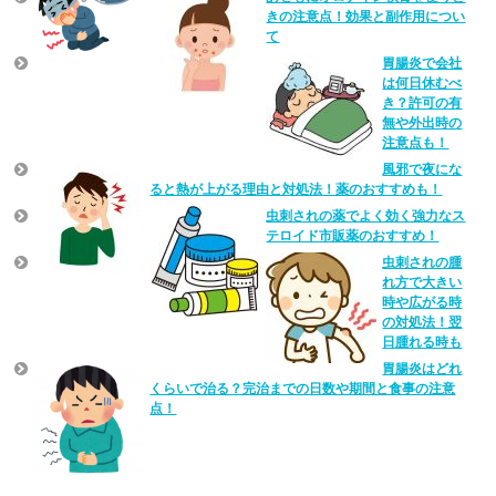
きの注意点！効果と副作用につい
て
胃腸炎で会社
は何日休むべ
き？許可の有
無や外出時の
注意点も！
風邪で夜にな
ると熱が上がる理由と対処法！薬のおすすめも！
虫刺されの薬でよく効く強力なス
テロイド市販薬のおすすめ！
虫刺されの腫
れ方で大きい
時や広がる時
の対処法！翌
日腫れる時も
胃腸炎はどれ
くらいで治る？完治までの日数や期間と食事の注意
点！