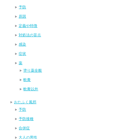
予防
原因
定義や特徴
対処法の盲点
感染
症状
薬
塗り薬全般
軟膏
軟膏以外
おたふく風邪
予防
予防接種
合併症
大人の男性