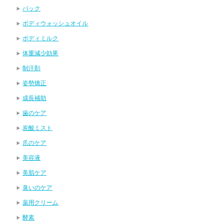
パック
ボディウォッシュオイル
ボディミルク
体重減少効果
制汗剤
姿勢矯正
成長補助
歯のケア
炭酸ミスト
爪のケア
美容液
美肌ケア
臭いのケア
薬用クリーム
酵素