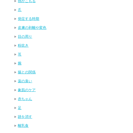
熱がこもる
爪
発症する時期
皮膚の剥離や変色
目の周り
粉吹き
耳
腕
腸との関係
薬の臭い
象肌のケア
赤ちゃん
足
跡を消す
離乳食