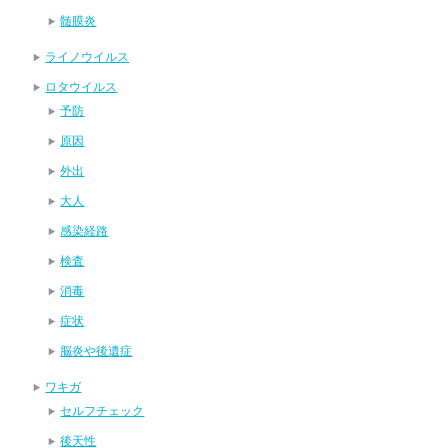
髄膜炎
ライノウイルス
ロタウイルス
予防
原因
外出
大人
感染経路
検査
消毒
症状
脳炎や後遺症
ワキガ
セルフチェック
後天性