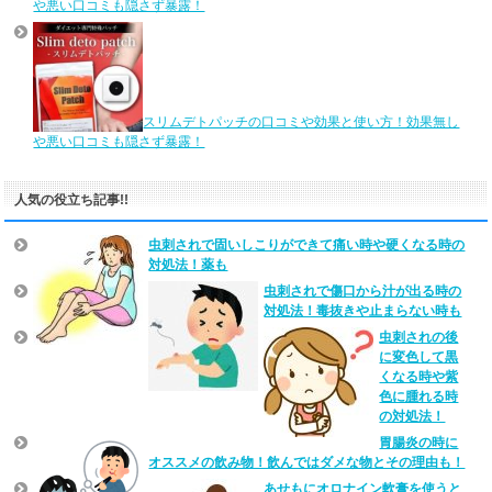
や悪い口コミも隠さず暴露！
スリムデトパッチの口コミや効果と使い方！効果無し
や悪い口コミも隠さず暴露！
人気の役立ち記事!!
虫刺されで固いしこりができて痛い時や硬くなる時の
対処法！薬も
虫刺されで傷口から汁が出る時の
対処法！毒抜きや止まらない時も
虫刺されの後
に変色して黒
くなる時や紫
色に腫れる時
の対処法！
胃腸炎の時に
オススメの飲み物！飲んではダメな物とその理由も！
あせもにオロナイン軟膏を使うと