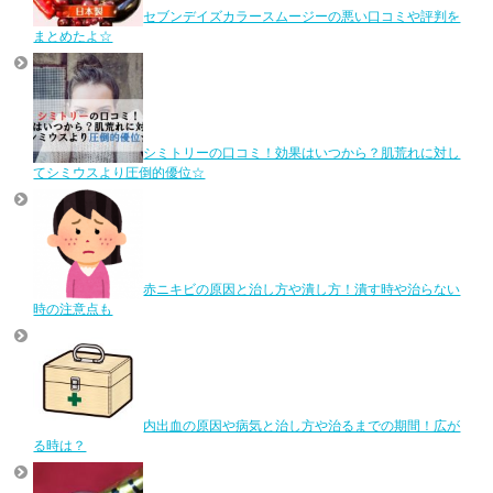
セブンデイズカラースムージーの悪い口コミや評判を
まとめたよ☆
シミトリーの口コミ！効果はいつから？肌荒れに対し
てシミウスより圧倒的優位☆
赤ニキビの原因と治し方や潰し方！潰す時や治らない
時の注意点も
内出血の原因や病気と治し方や治るまでの期間！広が
る時は？