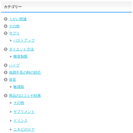
カテゴリー
うがい関連
その他
サプリ
バストアップ
ダイエット方法
糖質制限
ハーブ
体調不良の時の対応
体質
敏感肌
商品の口コミや効果
その他
サプリメント
ドリンク
ニキビのケア