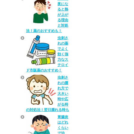
夜にな
ると熱
が上が
る理由
と対処
法！薬のおすすめも！
虫刺さ
れの薬
でよく
効く強
力なス
テロイ
ド市販薬のおすすめ！
虫刺さ
れの腫
れ方で
大きい
時や広
がる時
の対処法！翌日腫れる時も
胃腸炎
はどれ
くらい
で治