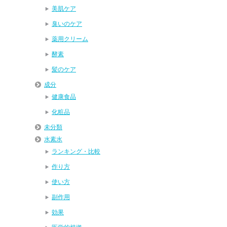
美肌ケア
臭いのケア
薬用クリーム
酵素
髪のケア
成分
健康食品
化粧品
未分類
水素水
ランキング・比較
作り方
使い方
副作用
効果