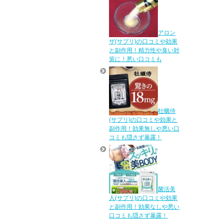
アロン
ザ(サプリ)の口コミや効果
と副作用！精力性や臭い対
策に！悪い口コミも
牡蠣侍
(サプリ)の口コミや効果と
副作用！効果無しや悪い口
コミも隠さず暴露！
菌活美
人(サプリ)の口コミや効果
と副作用！効果なしや悪い
口コミも隠さず暴露！