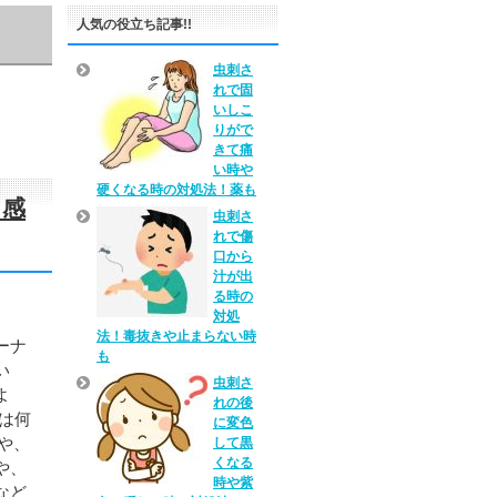
人気の役立ち記事!!
虫刺さ
れで固
いしこ
りがで
きて痛
い時や
硬くなる時の対処法！薬も
！感
虫刺さ
れで傷
口から
汁が出
る時の
対処
法！毒抜きや止まらない時
ーナ
も
い
虫刺さ
よ
れの後
は何
に変色
や、
して黒
くなる
や、
時や紫
など