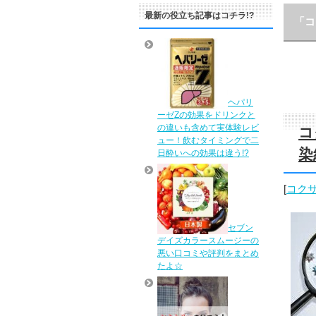
最新の役立ち記事はコチラ!?
「コ
ヘパリ
ーゼZの効果をドリンクと
の違いも含めて実体験レビ
コ
ュー！飲むタイミングで二
染
日酔いへの効果は違う!?
[
コク
セブン
デイズカラースムージーの
悪い口コミや評判をまとめ
たよ☆