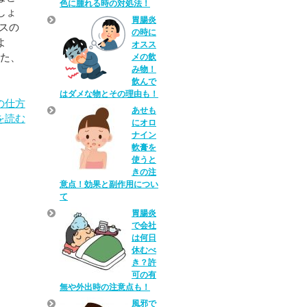
色に腫れる時の対処法！
しょ
胃腸炎
スの
の時に
よ
オスス
また、
メの飲
み物！
飲んで
はダメな物とその理由も！
の仕方
あせも
を読む
にオロ
ナイン
軟膏を
使うと
きの注
意点！効果と副作用につい
て
胃腸炎
で会社
は何日
休むべ
き？許
可の有
無や外出時の注意点も！
風邪で