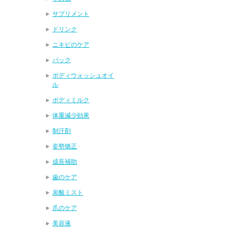
サプリメント
ドリンク
ニキビのケア
パック
ボディウォッシュオイ
ル
ボディミルク
体重減少効果
制汗剤
姿勢矯正
成長補助
歯のケア
炭酸ミスト
爪のケア
美容液