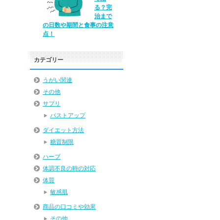
る？完
治まで
の日数や期間と食事の注意
点！
カテゴリー
うがい関連
その他
サプリ
バストアップ
ダイエット方法
糖質制限
ハーブ
体調不良の時の対応
体質
敏感肌
商品の口コミや効果
その他