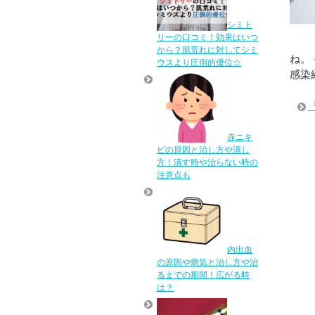
シミト
リーの口コミ！効果はいつ
から？肌荒れに対してシミ
ね。
ウスより圧倒的優位☆
感染
赤ニキ
ビの原因と治し方や潰し
方！潰す時や治らない時の
注意点も
内出血
の原因や病気と治し方や治
るまでの期間！広がる時
は？