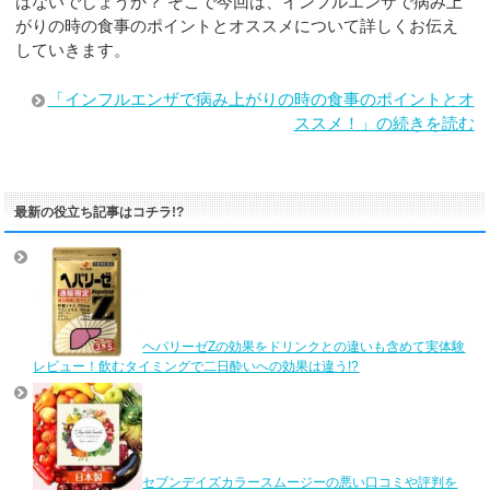
はないでしょうか？ そこで今回は、インフルエンザで病み上
がりの時の食事のポイントとオススメについて詳しくお伝え
していきます。
「インフルエンザで病み上がりの時の食事のポイントとオ
ススメ！」の続きを読む
最新の役立ち記事はコチラ!?
ヘパリーゼZの効果をドリンクとの違いも含めて実体験
レビュー！飲むタイミングで二日酔いへの効果は違う!?
セブンデイズカラースムージーの悪い口コミや評判を