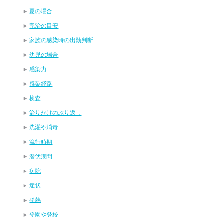
夏の場合
完治の目安
家族の感染時の出勤判断
幼児の場合
感染力
感染経路
検査
治りかけのぶり返し
洗濯や消毒
流行時期
潜伏期間
病院
症状
発熱
登園や登校