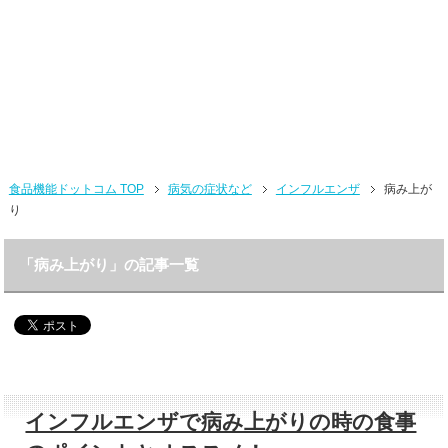
食品機能ドットコム TOP
病気の症状など
インフルエンザ
病み上が
り
「病み上がり」の記事一覧
インフルエンザで病み上がりの時の食事