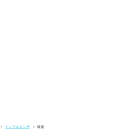
インフルエンザ
味覚