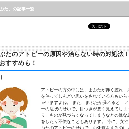
ぶた」の記事一覧
ぶたのアトピーの原因や治らない時の対処法
おすすめも！
た
]
アトピーの方の中には、まぶたが赤く腫れ、
を伴ってしんどい思いをされている方もいら
ゃいますよね。 また、まぶたが腫れると、ア
ーの症状のせいで、目つきが悪く見えてしま
り、ものが見づらくなってしまうなどの嫌な
をしたり不便なこともあります。 特に、女性
ぶたのアトピーのせいで、お化粧をするのに