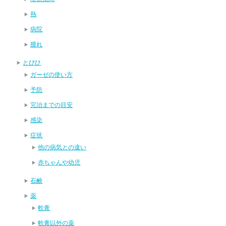
熱
病院
腫れ
とびひ
ガーゼの使い方
予防
完治までの目安
感染
症状
他の病気との違い
赤ちゃんや幼児
石鹸
薬
軟膏
軟膏以外の薬