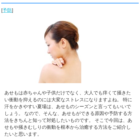
[
予防
]
あせもは赤ちゃんや子供だけでなく、大人でも痒くて掻きた
い衝動を抑えるのには大変なストレスになりますよね。 特に
汗をかきやすい夏場は、あせものシーズンと言ってもいいで
しょう。 なので、そんな、あせもができる原因や予防する方
法をきちんと知って対処したいものです。 そこで今回は、あ
せもや掻きむしりの衝動を根本から治癒する方法をご紹介し
たいと思います。