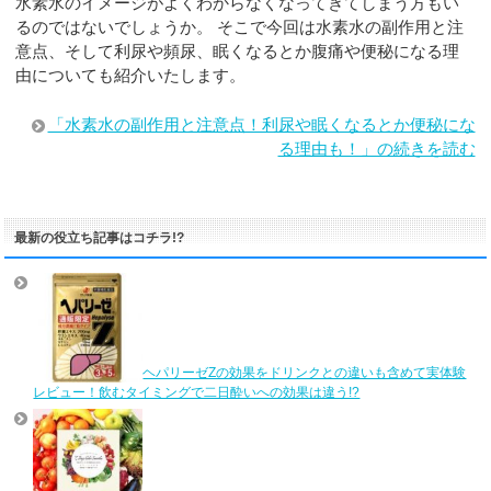
水素水のイメージがよくわからなくなってきてしまう方もい
るのではないでしょうか。 そこで今回は水素水の副作用と注
意点、そして利尿や頻尿、眠くなるとか腹痛や便秘になる理
由についても紹介いたします。
「水素水の副作用と注意点！利尿や眠くなるとか便秘にな
る理由も！」の続きを読む
最新の役立ち記事はコチラ!?
ヘパリーゼZの効果をドリンクとの違いも含めて実体験
レビュー！飲むタイミングで二日酔いへの効果は違う!?