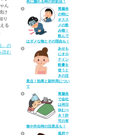
色に腫れる時の対処法！
ちゃん
胃腸炎
焼け
の時に
知り
オスス
使える
メの飲
み物！
。
飲んで
はダメな物とその理由も！
点」の
あせも
を読む
にオロ
ナイン
軟膏を
使うと
きの注
意点！効果と副作用につい
て
胃腸炎
で会社
は何日
休むべ
き？許
可の有
無や外出時の注意点も！
風邪で