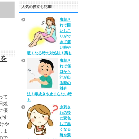
人気の役立ち記事!!
虫刺さ
れで固
いしこ
りがで
きて痛
い時や
硬くなる時の対処法！薬も
めを
虫刺さ
れで傷
口から
汁が出
る時の
対処
法！毒抜きや止まらない時
って
も
日焼
虫刺さ
に優
れの後
です
に変色
除けや
して黒
くなる
しま
時や紫
ので