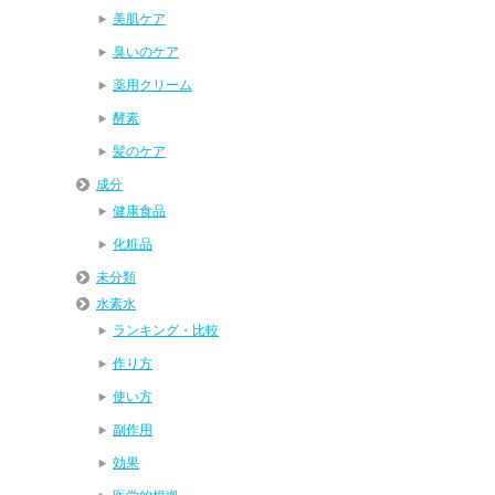
美肌ケア
臭いのケア
薬用クリーム
酵素
髪のケア
成分
健康食品
化粧品
未分類
水素水
ランキング・比較
作り方
使い方
副作用
効果