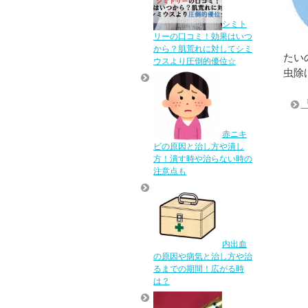
シミト
リーの口コミ！効果はいつ
から？肌荒れに対してシミ
たい
ウスより圧倒的優位☆
虫除
赤ニキ
ビの原因と治し方や潰し
方！潰す時や治らない時の
注意点も
内出血
の原因や病気と治し方や治
るまでの期間！広がる時
は？