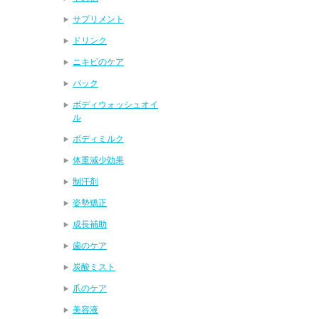
サプリメント
ドリンク
ニキビのケア
パック
ボディウォッシュオイ
ル
ボディミルク
体重減少効果
制汗剤
姿勢矯正
成長補助
歯のケア
炭酸ミスト
爪のケア
美容液