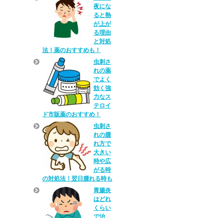
夜にな
ると熱
が上が
る理由
と対処
法！薬のおすすめも！
虫刺さ
れの薬
でよく
効く強
力なス
テロイ
ド市販薬のおすすめ！
虫刺さ
れの腫
れ方で
大きい
時や広
がる時
の対処法！翌日腫れる時も
胃腸炎
はどれ
くらい
で治