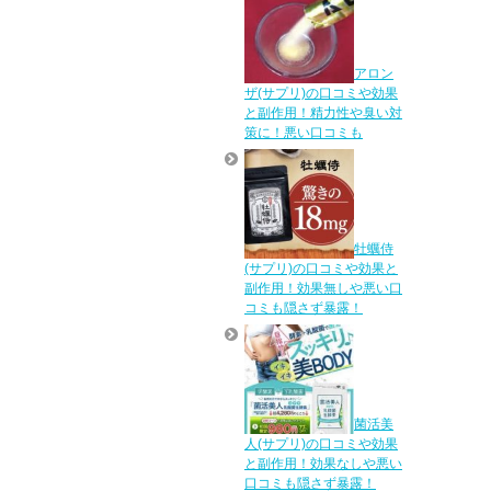
アロン
ザ(サプリ)の口コミや効果
と副作用！精力性や臭い対
策に！悪い口コミも
牡蠣侍
(サプリ)の口コミや効果と
副作用！効果無しや悪い口
コミも隠さず暴露！
菌活美
人(サプリ)の口コミや効果
と副作用！効果なしや悪い
口コミも隠さず暴露！