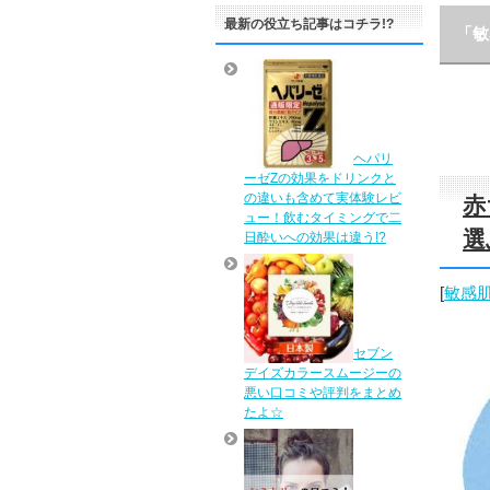
最新の役立ち記事はコチラ!?
「敏
ヘパリ
ーゼZの効果をドリンクと
の違いも含めて実体験レビ
赤
ュー！飲むタイミングで二
選
日酔いへの効果は違う!?
[
敏感
セブン
デイズカラースムージーの
悪い口コミや評判をまとめ
たよ☆