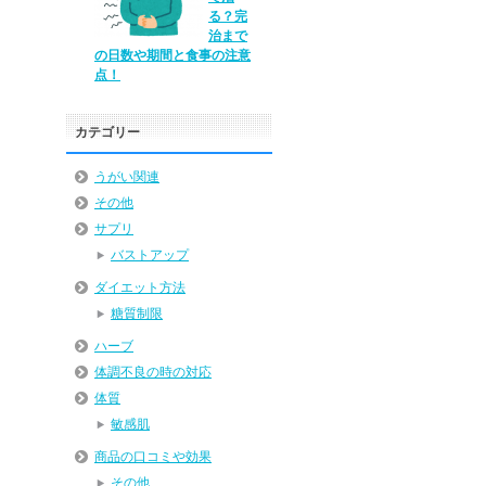
る？完
治まで
の日数や期間と食事の注意
点！
カテゴリー
うがい関連
その他
サプリ
バストアップ
ダイエット方法
糖質制限
ハーブ
体調不良の時の対応
体質
敏感肌
商品の口コミや効果
その他