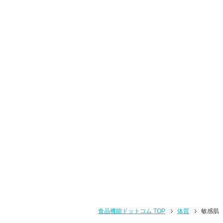
食品機能ドットコム TOP
体質
敏感肌