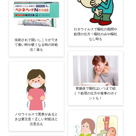
ロタウイルスで嘔吐の期間や
処理の仕方！嘔吐のみや嘔吐
なし時も
虫刺されで固いしこりができ
て痛い時や硬くなる時の対処
法！薬も
胃腸炎で嘔吐はいつまで続
く？処理の仕方や食事のポイ
ントも！
ノロウイルスで悪寒があると
きは要注意！正しい対処法と
注意点も