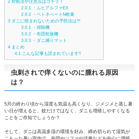
2
対処法や注意点はコチラ！
2.0.1
・ムヒアルファEX
2.0.2
・ベトネべートN軟膏
3
ダニに咬まれないための予防法は?!
3.0.1
・掃除機
3.0.2
・布団乾燥機
3.0.3
・ダニ捕りマット
4
まとめ
4.1
こんな記事も読まれています!!
虫刺されで痒くないのに腫れる原因
は？
5月の終わり頃から湿度も気温も高くなり、ジメジメと蒸し暑
い日が増えると、蚊だけではなく、ダニも増殖しやすくなる
ことをご存知でしょうか？
そして、ダニは高温多湿の環境を好み、締め切られて湿気が
こもった暑い室内で、布団やソファや洋服などを中心に増殖