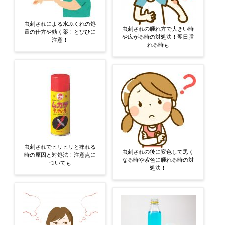
虫刺されによる水ぶくれの処
虫刺されの腫れ方で大きい時
置の仕方や効く薬！とびひに
や広がる時の対処法！翌日腫
注意！
れる時も
虫刺されでヒリヒリと痺れる
虫刺されの後に変色して黒く
時の原因と対処法！注意点に
なる時や紫色に腫れる時の対
ついても
処法！