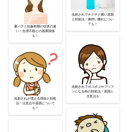
虫刺されでチクチク痛い原因
と対処法！痛痒い腫れについ
ても！
夏バテと妊娠初期の症状の違
い！生理不順との因果関係
も！
虫刺されでボコボコやプツプ
ツになる時の対処法！原因と
注意点も
虫刺されが増える理由と対処
法！注意点や原因について
も！