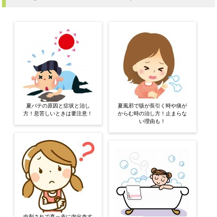
夏バテの原因と症状と治し
夏風邪で咳が長引く時や痰が
方！息苦しいときは要注意！
からむ時の治し方！止まらな
い理由も！
虫刺されで真っ赤に内出血す