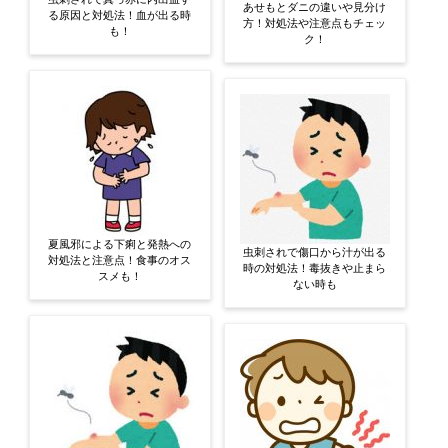
あせもとダニの違いや見分け
る原因と対処法！血が出る時
方！対処法や注意点もチェッ
も！
ク！
夏風邪による下痢と発熱への
虫刺されで傷口から汁が出る
対処法と注意点！食事のオス
時の対処法！毒抜きや止まら
スメも！
ない時も