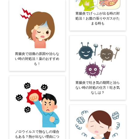
胃腸炎でげっぷが出る時の対
処法！お腹の張りやガスがた
まる時も
胃腸炎で頭痛の原因や治らな
い時の対処法！薬のおすすめ
も！
胃腸炎で吐き気の期間と治ら
ない時の対処の仕方！吐き気
なしは？
ノロウイルスで熱なしの場合
もある？熱が出ない理由につ